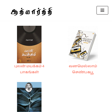
Skip
to
content
புலன் மயக்கம் 4
வனமெல்லாம்
பாகங்கள்
செண்பகபூ