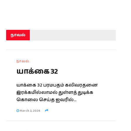
நாவல்
நாவல்
யாக்கை 32
யாக்கை 32 பரமபதம் கலிவரதனை
இரக்கமில்லாமல் துள்ளத் துடிக்க
கொலை செய்த ஐவரில்...
March 2, 2026