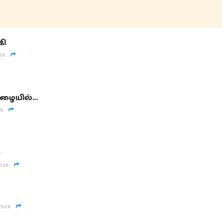
கி
26
மழையில்…
26
்
2026
2026