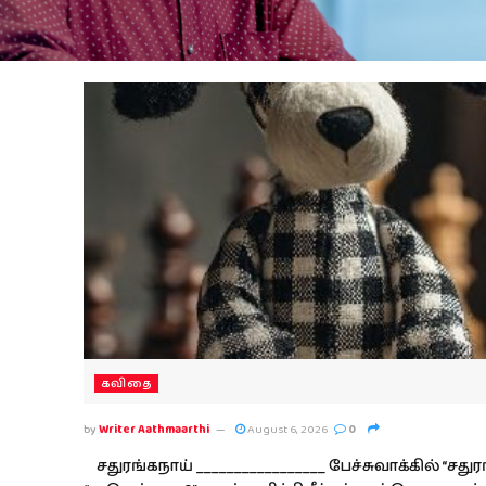
கவிதை
by
Writer Aathmaarthi
August 6, 2026
0
சதுரங்கநாய் _________________ பேச்சுவாக்கில் “சது