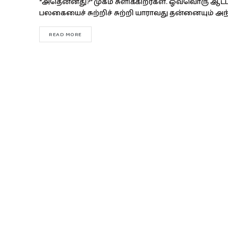
“அதென்னது?” முகம் சுளிக்கிறீர்கள். ஒவ்வொரு ஆட்ட
பலகையைச் சுற்றிச் சுற்றி யாராவது தன்னையும் அந்த
READ MORE