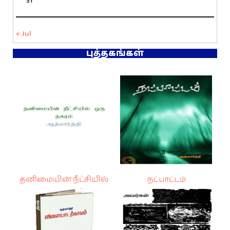
31
« Jul
புத்தகங்கள்
தனிமையின் நீட்சியில்
நட்பாட்டம்
ஒரு நகரம்