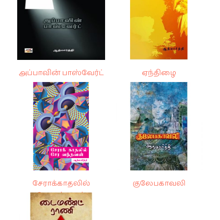
அப்பாவின் பாஸ்வேர்ட்
ஏந்திழை
சேராக்காதலில்
குலேபகாவலி
சேரவந்தவன்