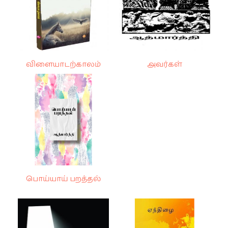
விளையாடற்காலம்
அவர்கள்
பொய்யாய் பறத்தல்