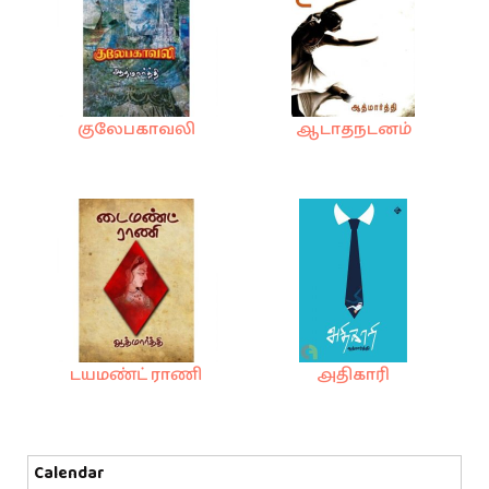
குலேபகாவலி
ஆடாதநடனம்
டயமண்ட் ராணி
அதிகாரி
Calendar