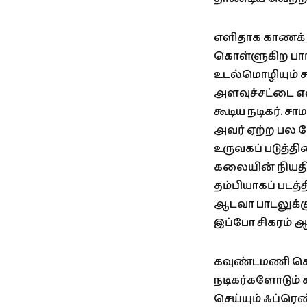
எளிதாக காணக் க
கொள்ளுகிற பாங்க
உடல்மொழியும் 
அளவுச்சட்டை எ
கூடிய நடிகர். சா
அவர் ஏற்ற பல 
உருவகப் படுத்த
கலையின் நியதி. 
தம்பியாகப் படத
ஆடவா பாடலுக்கு
இப்போ சிகரம் ஆச
கவுண்டமணி செந
நடிகர்களோடும் க
செய்யும் ஃப்ரெண