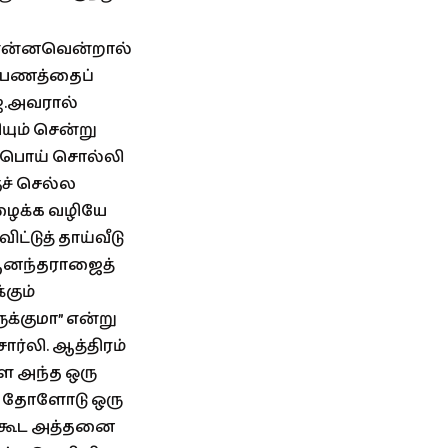
தை என்னவென்றால்
் பணத்தைப்
்.அவரால்
ளியும் சென்று
க பொய் சொல்லி
ுச் செல்ல
ிழைக்க வழியே
்டுத் தாய்வீடு
 ஆனந்தராஜைத்
்கும்
ுக்குமா” என்று
ார்லி. ஆத்திரம்
ை அந்த ஒரு
 தன் தோளோடு ஒரு
் கூட அத்தனை