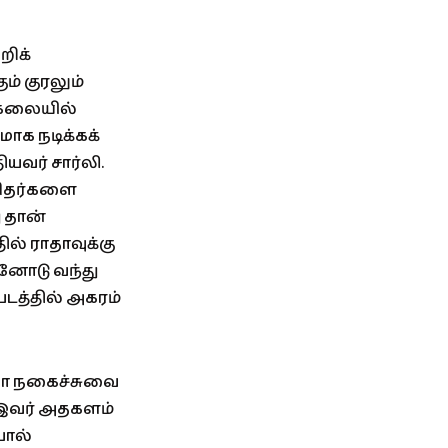
றிக்
ம் குரலும்
்கலையில்
ாக நடிக்கக்
ியவர் சார்லி.
னிதர்களை
ு தான்
ில் ராதாவுக்கு
்னோடு வந்து
படத்தில் அகரம்
லா நகைச்சுவை
ன் இவர் அதகளம்
பால்