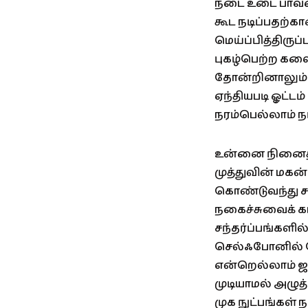
நடை உடை பாவனை
கூட நடிப்பதற்க
மெய்ப்பித்திருப்
புகழ்பெற்ற கலை
தோன்றினாலும் 
ஏந்தியபடி ஓட்
நரம்பெல்லாம் நட
உன்னை நினைத்து 
முத்துவின் மகன
கொண்டுவந்து சார
நகைச்சுவைக் க
சந்தர்ப்பங்களில
செல்ஃபோனில் பே
என்றெல்லாம் ஜா
முடியாமல் அழுத
முக நுட்பங்கள் 