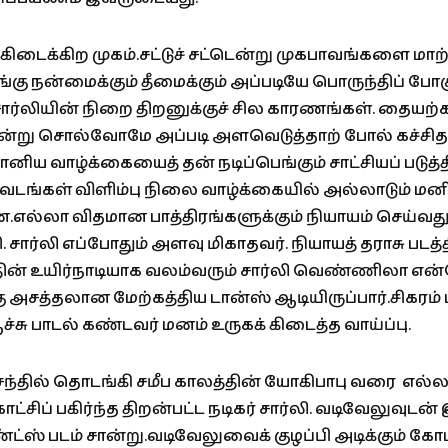
ிடைக்கிற முகம்.சட்டுச் சட்டென்று முகபாவங்களை மாற்
ு நன்மைக்கும் தீமைக்கும் அப்படியே பொருந்திப் போகு
சார்லியின் நிறை திறனுக்குச் சில காரணங்கள். தையற
ன்று சொல்வோமே அப்படி அளவெடுத்தாற் போல் கச்சிதம
மானிய வாழ்க்கையைத் தன் நடிப்பெங்கும் சாட்சியப் படுத்த
வேடங்கள் விளிம்பு நிலை வாழ்க்கையில் அல்லாடும் ம
ின.எல்லா விதமான பாத்திரங்களுக்கும் நியாயம் செய்வத
சார்லி எப்போதும் அளவு மிகாதவர். நியாயத் தராசு படத்த
்தின் உயிர்நாடியாக வலம்வரும் சார்லி வெண்ணிலா என
 அசத்தலான மேற்கத்திய டான்ஸ் ஆடியிருப்பார்.சிகரம் 
்சு பாடல் கண்டவர் மனம் உருகக் கிடைத்த வாய்ப்பு.
்தில் தொடங்கி சமீப காலத்தின் யோகிபாபு வரை எல்
ாட்சிப் பகிர்ந்த திறன்பட்ட நடிகர் சார்லி. வடிவேலுவுட
்ட்ஸ் படம் சான்று.வடிவேலுவைக் குழப்பி அடிக்கும் கோ