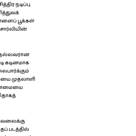
்திர நடிப்பு
த்துவக்
்ளைப் பூக்கள்
சார்லியின்
் நல்லவரான
ட்டி கடினமாக
ைபார்க்கும்
பழியை முதலாளி
ி உண்மையை
ிதாகத்
 வேலைக்கு
தப் படத்தில்