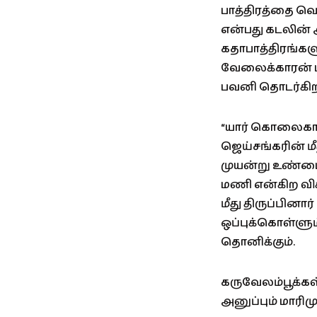
பாத்திரத்தை வெல
என்பது கடலின் 
கதாபாத்திரங்கள
வேலைக்காரன் மா
பவனி தொடர்கி
“யார் கொலைகார
ஜெய்சங்கரின் மீத
முயன்று உண்மையை
மணி என்கிற விச
மீது திருப்பின
ஒப்புக்கொள்ளும
தொனிக்கும்.
கருவேலம்பூக்கள
அனுப்பும் மாரிம