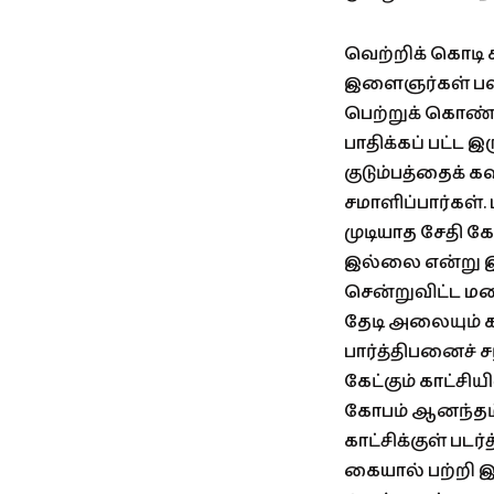
வெற்றிக் கொடி 
இளைஞர்கள் பலர
பெற்றுக் கொண்
பாதிக்கப் பட்ட இர
குடும்பத்தைக் 
சமாளிப்பார்கள்
முடியாத சேதி க
இல்லை என்று இர
சென்றுவிட்ட ம
தேடி அலையும் கதா
பார்த்திபனைச் ச
கேட்கும் காட்சி
கோபம் ஆனந்தம்
காட்சிக்குள் பட
கையால் பற்றி 