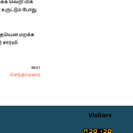
ுக்க வெறி மிக
ருட்டும் போது
கதையென மறக்க
சார்லி.
NEXT
செந்தாமரை
Visitors