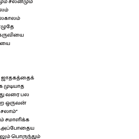
ும் சலனமும்
லம்
 பலகாலம்
ொழுதே
்கருவியை
டையை
ு ஜாதகத்தைக்
க முடியாத
அது வரை பல
ற்ற ஒருவன்
ேசலாம்”
ம் சமாளிக்க
ின் அப்போதைய
ாலும் பொருந்தும்