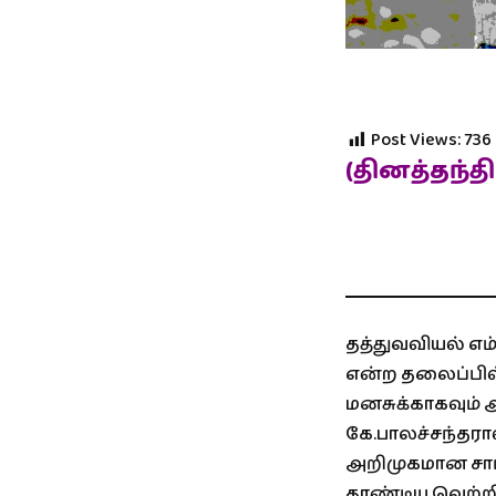
Post Views:
736
(தினத்தந்த
சா 
தத்துவவியல் எம்
என்ற தலைப்பில் 
மனசுக்காகவும் அட
கே.பாலச்சந்தரா
அறிமுகமான சார்
தாண்டிய வெற்ற