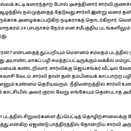
்லக் கட்டி கரைந்தாற் போல் அசத்தினார் சார்லி.குணச்சித
ஆழத்தில் நல்முத்தைத் தேடுவது.சார்லி இன்று வரை தனி
ுக்காக அழைக்கப்படுகிற நடிகராகத் தொடர்கிறார். வெள
நகரம் 24 பாபநாசம் நேரம் என சமீபத்திய படங்களிலும் 
றது
ன்?’ என்பதைத் துப்பறியும் மௌனம் சம்மதம் படத்தில
ு அபாண்டமாகப் பழி சுமத்தப்பட்டிருக்கும்.வக்கீல் மம்மு
க் கண்டறிவார். சார்லிக்கு ஜெய்சங்கர் வீட்டில் வேல
ுவாசி வேடம் .சார்லி தான் தன் தம்பியைக் காப்பாற்ற 
ார் எனும் உண்மை தெரியவரும். நீதிமன்றத்தில் சார்ல
் காட்சியில் அவர் குரல் வேறு எங்கேயும் தென்படாத அர
் படத்தில் சிறுவர்களை தீப்பெட்டித் தொழிற்சாலைக்கு
ுத்து என்கிற ஏஜண்டு பாத்திரத்தில் தோன்றிய சார்லி அந்