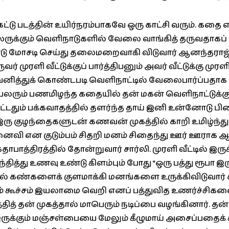
கட்டு படத்தின் உயிர்நரம்பாகவே ஒரு காட்சி வரும். க
ுக்கும் வெளிநாடுகளில் வேலை வாங்கித் தருவதாகப
டு மோசடி செய்து தலைமறைவாகி விடுவார் ஆனந்தராஜ
ுவர் முரளி வீட்டுக்குப் பார்த்திபனும் அவர் வீட்டுக்கு முர
கவனித்துக் கொண்டபடி வெளிநாட்டில் வேலைபார்ப்பதா
. பலரும் பணமிழந்த கதையில் தன் மகன் வெளிநாட்டுக்க
ேட்டதும் பக்கவாதத்தில் தளர்ந்த தாய் இனி உன்னோடு ப
ு குழந்தைகளுடன் கணவன் முகத்தில் காறி உமிழ்ந்துவிட
னைவி என குடும்பம் சிதறி மனம் சிதைந்து ஊர் ஊராக
பாத்திரத்தில் தோன்றுவார் சார்லி. முரளி வீட்டில் இருக
ந்தித்து உணவு உண்டு கிளம்பும் போது “ஒரு பத்து ரூபா இர
யில் கண்களைக் குளமாக்கி மனங்களை உருக்கிவிடுவார் ச
 கூச்சம் இயலாமை வெறி எனப் பத்துவித உணர்ச்சிகள
ர்த்தித் தன் முகத்தால் மாபெரும் நடிப்பை வழங்கினார்.
இருக்கும் மஞ்சள்பையை மேலும் கீழுமாய் அசைப்பதைக