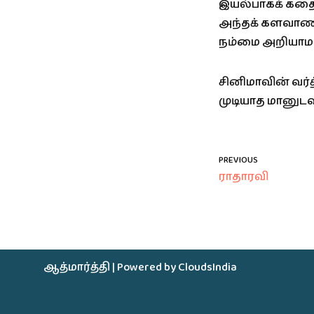
இயல்பாகக் கதையி
அந்தக் களவாணிப
நம்மை அறியாமல
சினிமாவின் வர
முடியாத மானுட
PREVIOUS
ராதாரவி
ஆத்மார்த்தி
| Powered by
CloudsIndia