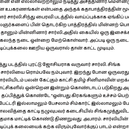
 என எல்லாவற்றாலும் நடித்து அசத்தினார்.மௌனம
ான உபகரணங்கள் என்பதை அந்தக் கதாபாத்திரத்தின் மூ
பார் சார்லி.சிந்து பைரவி படத்தில் வாய்ப்புக்காக ஏங்கிப்
ஞர்களைப் பின் தொடர்கிற பாத்திரத்தில் மின்னற் ப
தானும் மின்னினார் சார்லி.அதில் கையில் ஒரு இசைக
டம் கலந்த நடை ஒன்றை மேற்கொள்வார். அப்படி ஒரு ந
ிப்புக்கலை ஊறிய ஒருவரால் தான் காட்ட முடியும்.
படத்தில் புரட்டு ஜோசியராக வருவார் சார்லி. சிங்க
் சார்லியை ரொம்பவே நம்புவார். இறந்து போன ஒருவரத
்லியிடம் பலன் கேட்கும் காட்சி தமிழ் சினிமாவின் மறக்
ாட்சிகளில் ஒன்றென இன்றும் கொண்டாடப் படுகிறது.
் தப்பித்துக் கொண்டே “ஒன்பது கிரகங்களும் உச்சம் பெ
ட்டரி இல்லாமலும் பேசலாம் சிம்கார்ட் இல்லாமலும் ப
லவித்தை காட்டி நழுவுபவர் கடைசியில் சிங்கமுத்துவிட
்தமாக மாட்டிக் கொண்டு திணறுவது அபாரம். சார்லிய
நடிப்புக் கலையைக் கற்க விரும்புவோர்க்குப் பாடம் என்ற