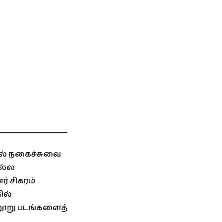
வில் நகைச்சுவை
நல்ல
ர் சிகரம்
ில்
்ணூறு படங்களைத்