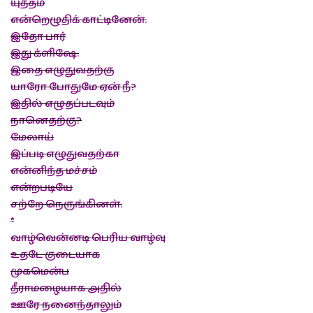
யுத்தம்
என்றெழுதிக் காட்டினேன்.
இதோ பார்
இது க்ளிஷே.
இதை எழுதுவதற்கு
யாரோ போதுமே ஏன் நீ?
இதில் எழுதப்படவும்
நானெதற்கு?
மேலாய்
இப்படி எழுதுவதற்கா
என்னிந்த மச்சம்
என்றபடியே
சற்றே நெருங்கினள்.
*
வாழ்வென்னடி பெரிய வாழ்வு
உதடே குடையாக
முகமென்ப
தீராமழையாக அதில்
ஊரே நனைந்தாலும்