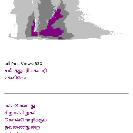
Post Views:
830
சமீபத்துப்ரியக்காரி
2 க்ளிஷே
மச்சமென்பது
சிறுகச்சிறுகக்
கொன்றொழிக்கும்
தவணைமுறை