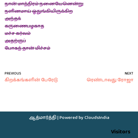
நான் மாத்திரம் நனையேனென்று
நளினமாய் ஒதுங்கியிருக்கிற
அந்தக்
கருணைபழகாத
மச்ச கர்வம்
அதற்குப்
போகத் தான் மிச்சம்
PREVIOUS
NEXT
கிறக்கங்களின் பேரேடு
ரெண்டாவது ரோஜா
ஆத்மார்த்தி
| Powered by
CloudsIndia
Visitors