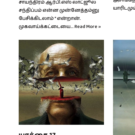
அசிங்கத
சாயந்திரம் ஆர்பி.எஸ் லாட்ஜூல
யாரிடமு
சந்திப்பம் என்ன முன்னேத்தம்னு
பேசிக்கிடலாம் ” என்றான்.
முகவாய்க்கட்டையை…
Read More »