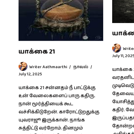
யாக்க
Write
யாக்கை 21
July 11, 202
Writer Aathmaarthi
நாவல்
யாக்கை 
July 12, 2025
வரதனிடம
முடிவெடு
யாக்கை 21 சன்னதம் நீ பாட்டுக்கு
தேவையா 
உன் வேலைகளைப் பாரு கதிரு.
யோசித்த
நான் மூர்த்தியைக் கூட
கதிர். வ
வச்சிக்கிடுறேன். காரோட்டுறதுக்கு
இருப்பத
யுவராஜூ இருக்கான். நாங்க
தோன்றவி
சுத்திட்டு வர்றோம். தினமும்