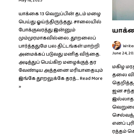
May 18, 2025
யாக்கை 13 வெறுப்பின் தடம் மழை
பெய்து ஓய்ந்திருந்தது. சாலையில்
யாக்க
போக்குவரத்து இன்னும்
மும்முரமாகவில்லை. தூறலைப்
பார்த்ததுமே பல திட்டங்கள் மாற்றி
Write
June 24, 20
அமைக்கப் படுவது மனித விந்தை.
அடித்துப் பெய்கிற மழைக்குத் தர
மகிழ மரத
வேண்டிய அத்தனை மரியாதையும்
தலை வி
இங்கே தூறலுக்கே தரத்…
Read More
தெறித்தத
»
ஜன சந்
இல்லாத 
வெறுமை 
செல்வத்
எனப் புர
ரத்தம் க