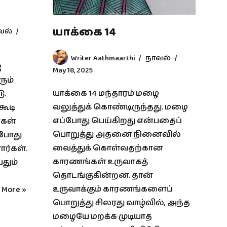
யாக்கை 14
வல்
Writer Aathmaarthi
நாவல்
ஐ
May 18, 2025
ரும்
யாக்கை 14 மந்தாரம் மழை
ு.
வலுத்துக் கொண்டிருந்தது. மழை
கூடி
எப்போது பெய்கிறது என்பதைப்
்கள்
பொறுத்து அதனை நினைவில்
 போது
வைத்துக் கொள்வதற்கான
ர்கள்.
காரணங்கள் உருவாகத்
தும்
தொடங்குகின்றன. தான்
உருவாக்கும் காரணங்களைப்
 More »
பொறுத்து சிலரது வாழ்வில், அந்த
மழையே மறக்க முடியாத