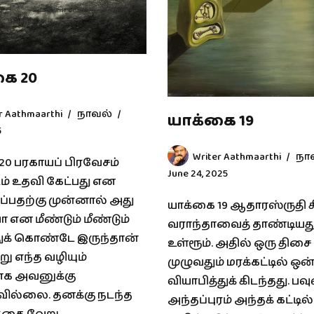
ை 20
r Aathmaarthi
நாவல்
யாக்கை 19
5
Writer Aathmaarthi
நா
20 பரகாயப் பிரவேசம்
June 24, 2025
் உதவி கேட்பது என
ப்பதற்கு முன்னால் அது
யாக்கை 19 ஆதாரஸ்ருதி 
என மீண்டும் மீண்டும்
வராந்தாவைத் தாண்டியது
ுக் கொண்டே இருந்தான்
உள்ரூம். அதில் ஒரு திசை
ேறு எந்த வழியும்
முழுவதும் மரக்கட்டில் ஒன
ாக அவனுக்கு
வியாபித்துக் கிடந்தது. பவ
ல்லை. தனக்கு நடந்த
அந்தப்புரம் அந்தக் கட்டில்