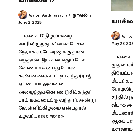
யாக்கை 17
Writer Aathmaarthi
நாவல்
யாக்க
June 2, 2025
யாக்கை 17 நிழல்மழை
Write
May 28, 20
ஊரிலிருந்து வெங்கடேசன்
நேராக ஸ்டேஷனுக்கு தான்
யாக்கை 1
வந்தான். இங்கன எதும் பேச
முதலாளி
வேணாம் என்பது போல்
தியேட்ட
கண்ணைக் காட்டிய சுந்தர்ராஜ்
மீட்டர் 
ஏட்டையா அவனை
ரோடிலிருந
அழைத்துக்கொண்டு சிக்கந்தர்
சந்தில்
பாய் டீக்கடைக்கு வந்தார். அன்று
வீடாக அம
வெள்ளிக்கிழமை என்பதால்
மீட்டரைக
உழவர்…
Read More »
ஆகப் பர
உள்வாங்