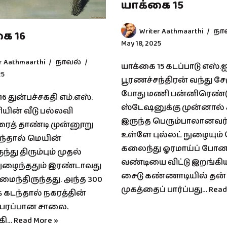
யாக்கை 15
Writer Aathmaarthi
நா
ை 16
May 18, 2025
r Aathmaarthi
நாவல்
யாக்கை 15 கடப்பாடு எஸ்.
25
பூரணச்சந்திரன் வந்து சே
போது மணி பன்னிரெண்ட
6 துன்பச்சகதி எம்.எஸ்.
ஸ்டேஷனுக்கு முன்னால் 
யின் வீடு பல்லவி
இருந்த பெரும்பாலானவர
ரைத் தாண்டி முன்னூறு
உள்ளே புல்லட் நுழையும்
கடந்தால் மெயின்
கலைந்து ஓரமாய்ப் போனா
்து திரும்பும் முதல்
வண்டியை விட்டு இறங்கிய
 நுழைந்ததும் இரண்டாவது
சைடு கண்ணாடியில் தன்
ைந்திருந்தது. அந்த 300
முகத்தைப் பார்ப்பது…
Read
் கடந்தால் நகரத்தின்
பரப்பான சாலை.
கி…
Read More »