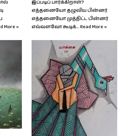
தால்
இப்படிப் பார்க்கிறாள்?
வு
எத்தனையோ தழுவிய பின்னர்
ப
எத்தனையோ முத்திட்ட பின்னர்
d More »
எவ்வளவோ கூடிக்…
Read More »