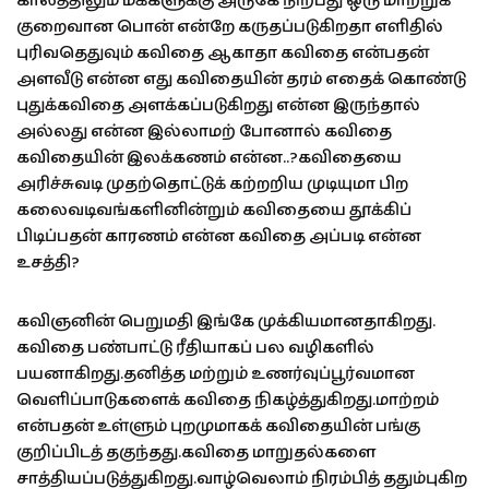
காலத்திலும் மக்களுக்கு அருகே நிற்பது ஒரு மாற்றுக்
குறைவான பொன் என்றே கருதப்படுகிறதா எளிதில்
புரிவதெதுவும் கவிதை ஆகாதா கவிதை என்பதன்
அளவீடு என்ன எது கவிதையின் தரம் எதைக் கொண்டு
புதுக்கவிதை அளக்கப்படுகிறது என்ன இருந்தால்
அல்லது என்ன இல்லாமற் போனால் கவிதை
கவிதையின் இலக்கணம் என்ன..?கவிதையை
அரிச்சுவடி முதற்தொட்டுக் கற்றறிய முடியுமா பிற
கலைவடிவங்களினின்றும் கவிதையை தூக்கிப்
பிடிப்பதன் காரணம் என்ன கவிதை அப்படி என்ன
உசத்தி?
கவிஞனின் பெறுமதி இங்கே முக்கியமானதாகிறது.
கவிதை பண்பாட்டு ரீதியாகப் பல வழிகளில்
பயனாகிறது.தனித்த மற்றும் உணர்வுப்பூர்வமான
வெளிப்பாடுகளைக் கவிதை நிகழ்த்துகிறது.மாற்றம்
என்பதன் உள்ளும் புறமுமாகக் கவிதையின் பங்கு
குறிப்பிடத் தகுந்தது.கவிதை மாறுதல்களை
சாத்தியப்படுத்துகிறது.வாழ்வெலா
ம் நிரம்பித் ததும்புகிற