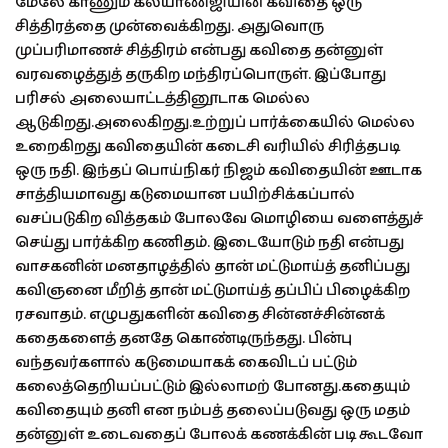
மேலே காணும் கல்யாண்ஜியின் கவிதை ஒரு
சித்திரத்தை முன்வைக்கிறது. அதுவொரு
முப்பரிமாணச் சித்திரம் என்பது கவிதை தன்னுள்
வரவழைத்துத் தருகிற மந்திரப்பொருள். இப்போது
பரிசல் அலையாட்டத்தினூடாக மெல்ல
ஆடுகிறது.அலைகிறது.உற்றுப் பார்க்கையில் மெல்ல
உறைகிறது கவிதையின் கடைசி வரியில் சிரித்தபடி
ஒரு நதி. இந்தப் பொய்நிகர் நிஜம் கவிதையின் ஊடாக
சாத்தியமாவது கடுமையான பயிற்சிக்கப்பால்
வசப்படுகிற வித்தகம் போலவே மொழியை வளைத்துச்
செய்து பார்க்கிற கணிதம். இடையோடும் நதி என்பது
வாசகனின் மனதாழத்தில் தான் மட்டுமாய்த் தனிப்பது
கவிஞனை மீறித் தான் மட்டுமாய்த் தப்பிப் பிழைக்கிற
ரசவாதம். எழுபதுகளின் கவிதை சின்னச்சின்னக்
கதைகளைத் தனதே கொண்டிருந்தது. பின்பு
வந்தவர்களால் கடுமையாகக் கைவிடப் பட்டும்
கலைத்தெறியப்பட்டும் இல்லாமற் போனது.கதையும்
கவிதையும் தனி என நம்பத் தலைப்படுவது ஒரு மதம்
தன்னுள் உடைவதைப் போலக் கணக்கின் படி கூடவோ