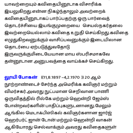
யாவற்றையும் கவிதையினூடாக விசாரிக்க
இயலுகிறது.என்ன நிகழ்ந்தாலும் அவற்றைக்
கவிதையினூடாகப் பார்ப்பதற்கு ஒரு பார்வைத்
தொடர்ச்சியை இயங்குமுறையை செயல்நகர்தலை
இவற்றையெல்லாம் கவிதை உறுதி செய்கிறது.கவிதை
எழுதுகிறவனுக்கும் வாசிப்பவனுக்கும் இடையிலான
தொடர்பை ஏற்படுத்துவதோடு
இருவருக்குமிடையேயான மாய ஸ்பரிசமாகவே
தன்னூடான அனுபவத்தை வாய்க்கச் செய்கிறது.
லூயி போகன்
((11,8.1897 –4,2.1970 )) 20 ஆம்
நூற்றாண்டைச் சேர்ந்த அமெரிக்க கவிஞர் மற்றும்
விமர்சகர்.அவரது நுட்பமான செறிவான பாணி
ஒருவிதத்தில் ரில்கே மற்றும் ஹென்றி ஜேம்ஸ்
போன்றவர்களின் பாதிப்புகளுடனானது.மேலும்
ஆங்கில மெடாஃபிஸிகல் கவிஞர்களான ஜார்ஜ்
ஹெர்பர்ட் ஜான் டோன் மற்றும் ஹென்றி வாகன்
ஆகியோரது செல்வாக்கும் அவரது கவிதைகளுள்