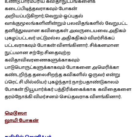
உண்டு.பாரம்பரிய கவிதாநுட்பங்களைக்
கடைப்பிடித்தவராகவும் போகன்
அறியப்படுகிறார்,வெறும் ஒப்புதல்
வாக்குமூலங்களினின்றும் பலவிதங்களில் வேறுபட்ட
தனித்துவமான கவிதைகள் அவருடையவை.அதிகம்
புகழப்பட்டவர் மட்டுமல்ல அதிகதிகம் விமர்சிக்கப்
பட்டவராகவும் போகன் விளங்கினார். சிக்கனமான
நுட்பமான சற்றே சிதைவுற்ற
கவிதாவிவரணைகளுக்காகவும்
பாடுபொருட்களுக்காகவும் போகனை அமெரிக்கா
கண்டறிந்த தலைசிறந்த கவிகளில் ஒருவர் என்று
ப்ரெட் சி மில்லியர் புகழ்ந்தார்.நாற்பதாண்டுகாலம்
போகன் நியூயார்க்கர் பத்திரிக்கைக்காக கவிதைகளை
தரம்நோக்கி விமர்சனம் செய்தவராக விளங்கினார்.
மெடூஸா
லூயி போகன்