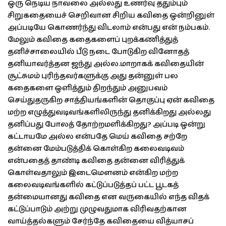
ஒரு நெடிய நாவலை அல்லது உணர்வு ததும்பும்
சிறுகதையைச் செறிவான சிறிய கவிதை ஒன்றினுள்
அப்படியே கொணர்ந்து விடலாம் என்பது என் நம்பகம்.
மேலும் கவிதை கதைகளைப் புறக்கணித்துத்
தனிச்சாலையில் பீடு நடை போடுகிற வினோதத்
தனியாவர்த்தன ஜந்து அல்ல.மாறாகக் கவிதையின்
சூட்சுமம் புரிந்தவர்களுக்கு அது தன்னுள் பல
கதைகளை ஒளித்தும் திறந்தும் அனுபவம்
செய்துதருகிற சாத்தியங்களின் தொகுப்பு ஏன் கவிதை
மற்ற எழுத்துவடிவங்களிலிருந்து தனிக்கிறது அல்லது
தனிப்பது போலத் தோற்றமளிக்கிறது? அப்படி ஒன்று
கட்டாயமே அல்ல என்பதே மெய் கவிதை சற்றே
தன்னை மேம்படுத்திக் கொள்கிற கலைவடிவம்
என்பதைத் தாண்டி கவிதை தன்னை விரித்துக்
கொள்வதாலும் இடைமௌனம் என்கிற மற்ற
கலைவடிவங்களில் கட்டுப்படுத்தப் பட்ட பூடகத்
தன்மையானது கவிதை என வருகையில் எந்த விதக்
கட்டுப்பாடும் அற்று முழுவதுமாக விரிவதற்கான
வாய்த்தல்களும் சேர்ந்தே கவிதையை வித்யாசப்