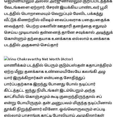
ஜெமினியிலும் அல்லி அர்ஜுனாவிலும் குறிப்பிடத்தக்க
வேடங்களை ஏற்றார். சேரன் இயக்கிய பாண்டவர் பூமி
படத்தில் பொறாமையும் வெறுப்பும் மேலிட பக்கத்து
வீட்டுக் கிணற்றில் விஷம் வைப்பவராக பதைபதைக்க
வைத்தார். பெற்ற மகனின் ஊதாரி தனத்தை எதுவும்
செய்ய முடியாமல் தன்னைத் தானே சவுக்கால் அடித்துக்
கொள்ளும் தந்தையாக உனக்காக எல்லாம் உனக்காக
படத்தில் அதகளம் செய்தார்
மாணிக்கம் படத்தில் பெரும் குடும்பஸ்தன் கதாபாத்திரம்
ஏற்ற மீனு தனக்காக உண்மையிலேயே கலங்கி அழ
யார் இருக்கிறார்கள் என்பதை சோதித்துப்
பார்ப்பதற்காக இறந்து போனது போல் நடிப்பார்
கிட்டத்தட்ட ஐந்து நிமிடங்கள் இடம்பெறும் அந்த
காட்சியில் கொஞ்சமும் கூடி குறைந்திருந்தால் சப்
என்று போயிருகும். தன் அனுபவம் மிகுந்த நடிப்பினால்
தூக்கி நிறுத்தினார் வினோ. ஒவ்வொருவரும் எப்படி
எல்லாம் பாசாங்கு காட்டி போலியாய் அழுகிறார்கள்