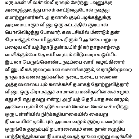
மருமகள் “சில்க்” ஸ்மிதாவும் சேர்ந்து டவுனுக்கு
அழைத்துவந்து பாசம் காட்டுவதுபோல் நடித்து
ஏமாற்றுவார்கள். அதனால் குடிப்பழக்கத்துக்கு
அடிமையாகும் வினு ஒரு கட்டத்தில் குடியால்
பொலிவிழந்து போவார். கடைசியில் மீண்டும் தன்
கிராமத்துக் கோயிலுக்கே திரும்பி அங்கே மறுபடி
பழைய வீரியத்தோடு தன் உயிர் நிகர் நாதசுரத்தை
வாசிக்கும்போதே உயிரையும் விடுபவராக ஒப்பிட
இயலா பெருங்கொண்ட நடிப்பை வாரி வழங்கினார்
வினு. மிகக் குறைவான வசனங்களும், தொழில்முறை
நாதசுரக் கலைஞர்களின் நடை, உடை, பாவனை
அத்தனையையும் கனக்கச்சிதமாகத் தோற்றுவித்தார்
வினு. ஒரு கிராமத்துச் சாமான்ய மனிதனின் கூச்சமும்,
எது சரி எது தவறு என்று அறியத் தெரியாத சலனமும்,
அன்பை நம்பி நெடுங்காலம் மெல்ல மெல்லச் சரிந்து
ஒரு புள்ளியில் நிர்க்கதியாகையில் கையறு
நிலையின் தவிப்பும், அவமானமும் குற்ற உணர்வும்
ஒருங்கே தளும்புகிற பார்வையும் என, தான் எழுதிய
பாத்திரத்துக்கான நியாயத்தைத் தானே ஏற்று வழங்கிச்