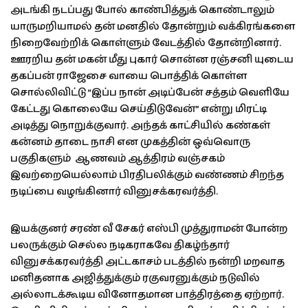
அடங்கி நடப்பது போல் காண்பித்துக் கொண்டாலும்
யாருமறியாமல் தன் மனதில் தோன்றும் வக்கிரங்களை
நிறைவேற்றிக் கொள்ளும் வேடத்தில் தோன்றினார்.
ஊரறிய தன் மகன் மீது புகார் சொன்ன ரஞ்சனி யுடைய
தகப்பன் ராஜேசை வாயை பொத்திக் கொள்ள
சொல்லிவிட்டு “இப்ப நான் அடிப்பேன் சத்தம் வெளியே
கேட்டது கொலையே செய்திடுவேன்” என்று மிரட்டி
அடித்து நொறுக்குவார். அந்தக் காட்சியில் கண்கள்
கன்னம் தாடை நாசி என முகத்தின் ஒவ்வொரு
பகுதிகளும் ஆணவம் ஆத்திரம் வஞ்சகம்
இவற்றையெல்லாம் பிரதிபலிக்கும் வண்ணம் சிறந்த
நடிப்பை வழங்கினார் வினுசக்கரவர்த்தி.
இயக்குனர் சரண் வீ சேகர் எஸ்பி முத்துராமன் போன்ற
பலருக்கும் செல்ல நடிகராகவே திகழ்ந்தார்
வினுசக்கரவர்த்தி அட்டகாசம் படத்தில் நன்றி மறவாத
மனிதனாக அஜித்துக்கும் ரகுவரனுக்கும் நடுவில்
அல்லாடக்கூடிய வினோதமான பாத்திரத்தை ஏற்றார்.