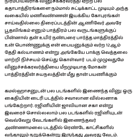
நிரம்பியவராக வினுசக்கரவர்த்தி ஏற்ற பல
கதாபாத்திரங்களை நம்மால் சுட்டிக்காட்ட முடியும் அந்த
வகையில் மணிவண்ணன் இயக்கிய கோபுரங்கள்
சாய்வதில்லை திரைப்படத்தின் ஆணிவேர் அவரே
பூதலிங்கம் எனும் பாத்திரம் பல வருடங்களுக்குப்
பின்னால் தன் உயிர் நண்பரை பார்த்த மாத்திரத்தில்
உன் பொண்ணுக்கு என் பையனுக்கும் வர்ற 12ஆம்
தேதி கல்யாணம் என்று அங்கேயே பாக்கு வெத்தலை
மாற்றி நிச்சயம் செய்து கொள்வார் படம் முழுவதுமே
வினுச்சக்கரவர்த்தியை மீறமுடியாத மோகன்
பாத்திரத்தின் சுயநலத்தின் மீது தான் பயணிக்கும்
கமல்ஹாசனுடன் பல படங்களில் இணைந்த வினு ஒரு
கைதியின் டைரி படத்தில் சவாலான வில்லனாக
பங்கேற்றார். ரஜினியின் ஜாலியான சகா என்று
இவரைச் சொல்லலாம் பல படங்களில் ரஜினியுடன்
வெவ்வேறு வேடங்களில் இணைந்தவர்
அண்ணாமலை படத்தில் ரெண்டே காட்சிகளில்
வந்தாலும் நறுக்கென்று இருந்தது அவரது வேடம்.