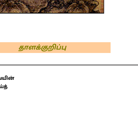
க்குறிப்பு
ையின்
்த்