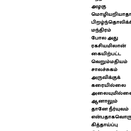
அழகு
மொழியறியாதா
பிறழ்ந்தொலிக்
மந்திரம்
போல அது
ரகசியமிலான்
கையிற்பட்ட
வெறும்மதியம்
சாலச்சுகம்
அருவிக்குக்
கரையில்லை
அலையுமில்ல
ஆனாலும்
தானே நீர்யுவம்
என்பதாகவொர
கித்தாய்ப்பு