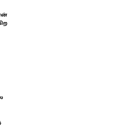
ன்
கிற
ை
ு