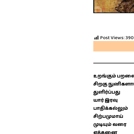
Post Views:
390
தாள
உறங்கும் பறவ
சிறகு நுனிகளாய
துளிர்ப்பது
யார் இரவு
பாதிக்கல்லும்
சிற்பமுமாய்
முடியும் வரை
எத்தனை