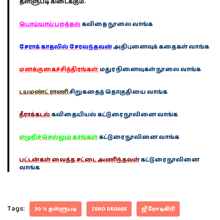
தள்ளுபடி கிடைக்கும்.
பொய்யாய் பறத்தல்
கவிதை நூலை வாங்க
சேராக் காதலில் சேரவந்தவன்
அதிபுனைவுக் கதைகள் வாங்க
மனக்குகைச்சித்திரங்கள்
மதுர நினைவுகள் நூலை வாங்க
டயமண்ட் ராணி
சிறுகதைத் தொகுதியை வாங்க
தீராக்கடல்
கவிதையியல் கட்டுரை நூலினை வாங்க
எழுதிச்செல்லும் கரங்கள்
கட்டுரை நூலினை வாங்க
பட்டன்கள் வைத்த சட்டை அணிந்தவள்
கட்டுரை நூலினை
வாங்க
Tags:
30 % தள்ளுபடி
ZERO DEGREE
ஜீரோ டிகிரி