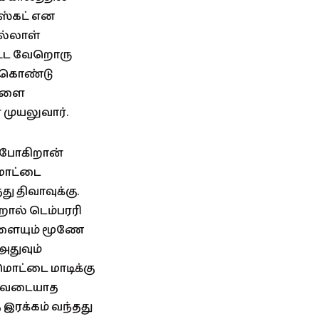
ிஸ்கட் என
இல்லாள்
ிட்ட வேறொரு
் கொண்டு
்களை
முயலுவார்.
் போகிறான்
மொட்டை
ு திவாவுக்கு.
றால் டெம்பரரி
ிகளையும் மூணே
அதுவும்
ொட்டை மாடிக்கு
ுடிவடையாத
 இரக்கம் வந்தது