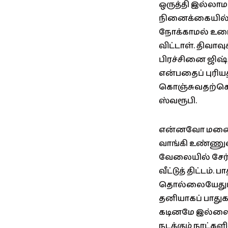
ஒருத்தி இல்லா
நினைக்கையில் எ
நோக்காமல் உடை
விட்டாள். திவாவ
பிரச்சினை ஜிஷ
என்பதைப் புரி
கொஞ்சுவதற்கொ
ஸ்வரூபி.
என்னவோ மனைவி
வாங்கி உண்ணுவ
வேலையில் சேர்த்
வீட்டுத் திட்டம்
தொல்லையேதும் 
தனியாகப் பாதுக
கடினமே இல்லை.
நடக்கும் நாட்கள