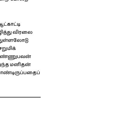
்காட்டி
ழித்து விரலை
 துள்ளலோடு
றுமிக்
ை எண்ணுபவன்
 அந்த மனிதன்
கொண்டிருப்பதைப்