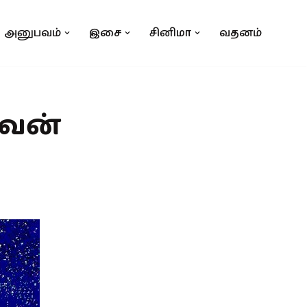
அனுபவம்
இசை
சினிமா
வதனம்
பவன்