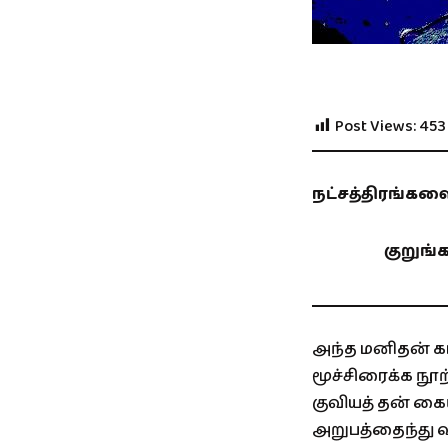
Post Views:
453
நட்சத்திரங்க
குறுங்க
அந்த மனிதன் கால
மூச்சிரைக்க நூ
குவியத் தன் க
அறுபத்தைந்து வ