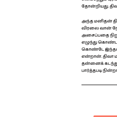
தோன்றியது. திவ
அந்த மனிதன் த
விரலை வான் நோ
அசைப்பதை நிறு
எழுந்து கொண்ட
கொண்டே இந்தக்
என்றான். திவா ம
தன்னைக் கடந்து
பார்த்தபடி நின்றா