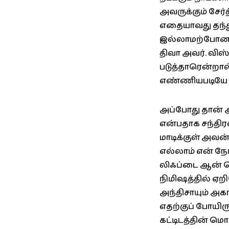
அவருக்கும் சேர்
எதையாவது தந்துக
இல்லாமற்போனதை
திவா அவர். விஸ
படுத்தாரென்றால
எண்ணியபடியே ந
அப்போது தான் அ
என்பதாக சந்தி
மாடிக்குள் அவன்
எல்லாம் என் நே
லிஃப்டை ஆன் செ
நிமிஷத்தில் ஏற
அந்திசாயும் அ
எதற்குப் போயிர
கட்டிடத்தின் மொ