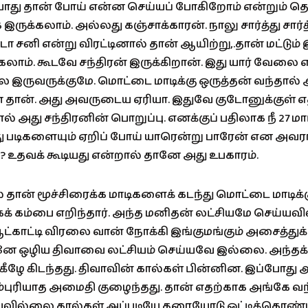
்போது தான் போய் என்ன செய்யப் போகிறோம் என்றும் 
இருக்கலாம். அல்லது கஞ்சாக்காரன். நாலு சார்த்து சார்த்தி
சனி என்று விரட்டினால் தான் ஆயிற்று,.தான் மட்டும் 
க்கலாம். கூடவே சந்திரன் இருக்கிறான். இது யார் வேலை 
 இருவருக்குமே. மொட்டை மாடிக்கு ஒருத்தன் வந்தால
ா தான். அது அவருடைய ஏரியா. இதுவே குடோனுக்குள் 
 அது சந்திரனின் பொறுப்பு. எனக்குப் பதிலாக நீ 27 ம
ு படிகளையும் ஏறிப் போய் யாரென்று பாரேன் என அவரால
.? உதவக் கூடியது என்றால் தானே அது உபகாரம்.
் தான் மூச்சிரைக்க மாடிகளைக் கடந்து மொட்டை மாடிக்க
கைக் கம்பை எறிந்தார். அந்த மனிதன் லட்சியமே செய்யவ
ட்காட்டி விரலை வான் நோக்கி இங்குமங்கும் அசைத்துக்
ே ஒழிய திவாவை லட்சியம் செய்யவே இல்லை. அந்தக்
 கீழே கிடந்தது. திவாவின் கால்கள் பின்னின. இப்போது 
ரியாத அமைதி குழைந்தது. தான் எதற்காக அங்கே வந்
ரியவில்லை.கால்கள் அப்படியே தரையோடு ஒட்டிக்கொண்