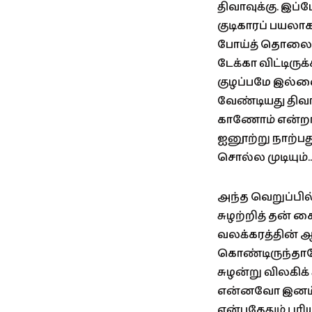
திவாவுக்கு. இப
குடிகாரப் பயலாக 
போய்த் தொலைடா 
டேக்கா விட்டிரு
குழப்பமே இல்லை
வேண்டியது திவ
காணோம் என்றால்
ஐனூற்று நாற்பத
சொல்ல முடியும்.
அந்த வெறுப்பில
சுழற்றித் தன் 
வலக்கரத்தின் ஆ
கொண்டிருந்தான
சுழன்று விலகிக்
என்னவோ இனம்பு
என்பதேதும் பு