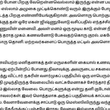
மற் போன பிறகு வேறென்னவெல்லாம் இருந்து என்ன 
ல்லாம் அழுகை முட்டிக்கொண்டு வரும். இருக்கும் போத
த்த பிறகு எண்ணியேங்குகிறான். அவளொரு பொற்குட
ுக்குத் தன் ஒரே மகன் ஜிஷ்ணுவோடு வசிப்பதில் எந்தச்ச
்ணுவின் மனைவி. அவள் மனம் ஒரு மூடிய காடு. என்ன 
யத் தராத முகம். கணவனோடு பேசுவதற்கொரு குரல். மக
ரு தொனி. மற்றவர்களைப் பொருத்த மட்டில் அவளொர
யற்ற மனிதனாகத் தன் மருமகளின் கையால் உணவும்
து ஏற்பின்றிப் போனது திவாவுக்கு. அவருடைய சகலை
து விட்டார். நகரின் வளர்முகப் பகுதியில் ஒரு மாபெரும்
. பாதி முடிந்திருந்த வேலையில் வாட்சுமேனாகச் சேர்ந்தார் த
இல்லாத வேலை. பொருட்களுக்கு என்று தனி குடோன்
ாவலர்கள். இவர் மொத்தமாக அந்தப் பகுதியைக் காப்பவ
 வேளாவேளைக்கு சாப்பாடு ஒரு மெஸ்ஸிலிருந்து வந்த
ில் தேநீருக்குப் பஞ்சமே இராது. வேலை இல்லாத விடுப்புக