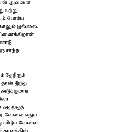
பயன். அவளை
ு உற்று
ம். போயே
ிக்கலும் இல்லை.
நினைக்கிறாள்
னோடு
ு சாந்த
 தேநீரும்
 தான் இந்த
 அடுக்குமாடி
ிவா.
 அதற்குத்
ர். வேலை எதும்
ு விடும். வேலை
் காலத்தில்