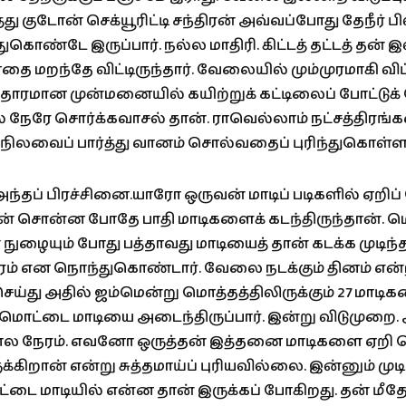
த்து குடோன் செக்யூரிட்டி சந்திரன் அவ்வப்போது தேநீர் ப
ொண்டே இருப்பார். நல்ல மாதிரி. கிட்டத் தட்டத் தன் 
 மறந்தே விட்டிருந்தார். வேலையில் மும்முரமாகி வ
்தாரமான முன்மனையில் கயிற்றுக் கட்டிலைப் போட்டுக
் நேரே சொர்க்கவாசல் தான். ராவெல்லாம் நட்சத்திரங
ிலவைப் பார்த்து வானம் சொல்வதைப் புரிந்துகொள்ள 
ந்தப் பிரச்சினை.யாரோ ஒருவன் மாடிப் படிகளில் ஏறிப
ரன் சொன்ன போதே பாதி மாடிகளைக் கடந்திருந்தான். 
 நுழையும் போது பத்தாவது மாடியைத் தான் கடக்க முடிந்தத
ரம் என நொந்துகொண்டார். வேலை நடக்கும் தினம் என்
ய்து அதில் ஜம்மென்று மொத்தத்திலிருக்கும் 27 மாட
ிமொட்டை மாடியை அடைந்திருப்பார். இன்று விடுமுறை. 
கால நேரம். எவனோ ஒருத்தன் இத்தனை மாடிகளை ஏறி ம
ுக்கிறான் என்று சுத்தமாய்ப் புரியவில்லை. இன்னும் ம
ட்டை மாடியில் என்ன தான் இருக்கப் போகிறது. தன் மீதே