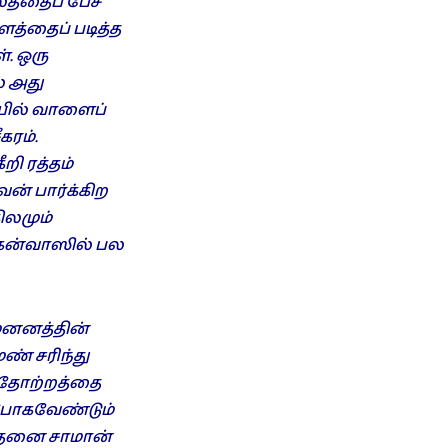
லத்தைப் பேச
ளத்தைப் படித்த
். ஒரு
் அது
யில் வாளைப்
கரம்.
ி ரத்தம்
ன் பார்க்கிற
ிலமும்
ேன்வாஸில் பல
மனனத்தின்
் சரிந்து
ு தோற்றத்தை
 போகவேண்டும்
இத்தனை சாமான்