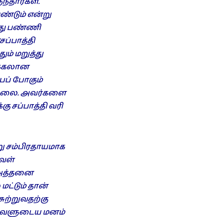
ந்தார்கள்.
ண்டும் என்று
னது பண்ணி
சப்பாத்தி
ம் மறுத்து
நக்கலான
பப் போகும்
இல்லை. அவர்களை
ு சப்பாத்தி வரி
ு சம்பிரதாயமாக
வள்
 அத்தனை
ட்டும் தான்
ுற்றுவதற்கு
 அவளுடைய மனம்