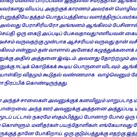
 கைடு வேலை பார்ப்பவன் இத்தனை சமர்த்தான ஆங்கி
ு அவர்களது வியப்பு. அதற்குக் காரணம் அவர்கள் மொழிவ
புறுத்தியே தத்தம் பொதுப்புத்தியை வளர்த்திருப்பவர்கள
ல்லது பேராசிரியரோ அங்ஙனம் ஆங்கிலம் பேசினால
்தி. ஒரு கைடு அப்படிப் பேசுவதாவது?எளியவன் கை
 அச்சம் வருவதற்கு முன்பாக ஆச்சரியம் வருவது தான் வசீ
ம் என்னும் தன் வாளால் அனேகர் கழுத்துக்களைக் கீற
னுக்கு அதில் அத்தனை இஷ்டம். அவனது தோற்றமும் அவ
்கு ஈட்டிக் கொடுக்கக் கூடிய பொருளை விடவும் ஆங்க
ள்கிற விதமும் கூடுதல் வண்ணமாக வாழ்வெனும் க
 நிரப்பிக் கொண்டிருந்தது.
 அந்தச் சாலைகள் அவனுக்குக் கனவிலும் மாறுபடாத 
்றவை. அந்த ஊர் அவனுக்கு அத்தனை அத்துப்படி. மண
டப் பட்டால் நகரமே ஸ்தம்பித்துப் போனாற் போல் ஒர
கொள்ளும். மனிதர்கள் பயந்தோளிகள். எங்கேயாவது
ுக்குத் தானே போகிறாய். ஒரு குடும்பத்துக்கு எதற்கு 