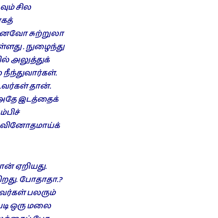
ும் சில
கத்
ன்னவோ சுற்றுலா
ளது . நுழைந்து
ல் அலுத்துக்
ீந்துவார்கள்.
ர்கள் தான்.
ு அதே இடத்தைக்
்பிச்
ு வினோதமாய்க்
ான் ஏறியது.
றது. போதாதா.?
வர்கள் பலரும்
படி ஒரு மலை