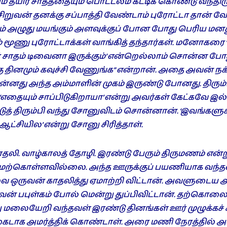
் தயிர் சாதத்தையும் பொட்டலம் கட்டிக் கொண்டு வந்திரு
ிறுவன் தனக்கு சப்பாத்தி வேண்டாம் புரோட்டா தான் வே
 அழுது மயங்கும் அளவுக்குப் போன போது பெரிய ம
் மூணு புரோட்டாக்கள் வாங்கித் தந்தார்கள். மனோகரை ‘
ிர் சாதம் டிவைனா இருக்கும்’ என்றெல்லாம் சொன்ன போது
்கு தினமும் கவுச்சி வேணுங்க” என்றான். அதை அவன் 
்னது அந்த அம்மாளின் முகம் இருண்டு போனது. திரும்
எதையும் சாப்பிடுகிறாயா’ என்று அவர்கள் கேட்கவே 
டுத் திரும்பி வந்து சோனுவிடம் சொன்னான். ‘இவங்களுக்க
ட்சியில’ என்று சோனு சிரித்தாள்.
ி. வாழ்காலத் தோழி. இரண்டு பேரும் திருமணம் என்ற
ம் மேற்கொள்ளவில்லை. அந்த ஊருக்குப் பயணியாக வந்த
ஒருவன் காதலித்து ஏமாற்றி விட்டான். அவளுடைய
் பபுள்கம் போல் மென்று துப்பிவிட்டான். தற்கொலை ம
று மலையேறி வந்தவள் இரண்டு தினங்கள் ஊர் முழுக்கச் ச
க அமர்த்திக் கொண்டாள். அரை மணி நேரத்தில்