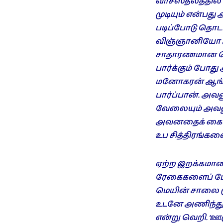
வாசஸ்தலத்தில்
முடியும் என்பத
படிப்போடு தொடர்
விஞ்ஞானியோ அ
சாதாரணமான செய
பார்க்கும் போது
மனோகரன் ஆங்கில
பார்ப்பான். அவ
வேலையும் அவனுக
அவனதைக் கையா
உப சித்திரங்களை
ஏற்ற இறக்கமான
ரேகைகளைப் போன
மெயின் சாலை மூ
உடனே அணிந்து 
என்று வெறி. ‘ஊர