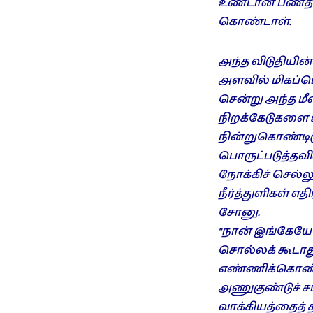
உண்டான பணத்தை
கொண்டாள்.
அந்த விடுதியின்
அளவில் மிகப்பெ
சென்று அந்த மீ
நிறக்கேடுகளை உற
நின்றுகொண்டி
பொருட்படுத்தவி
நோக்கிச் செல்
நீர்த்துளிகள் 
சோனு.
“நான் இங்கேயே 
சொல்லக் கூடாத
எண்ணிக்கொண்டே இ
அணுகுண்டுச் சப
வாக்கியத்தைத்