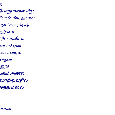
ற
ற போது மலை மீது
வேண்டும். அவன்
நாட்களுக்குத்
தற்கடா
ிரிட்டானியா
்கள்? ஏன்
செலவையும்
 அதன்
லும்
பவும் அனல்
 ஏமாற்றுவதில்
ுவந்து மலை
க்கான