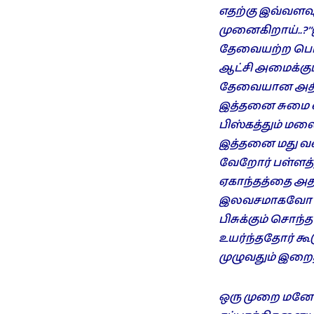
எதற்கு இவ்வள
முனைகிறாய்..?’ 
தேவையற்ற பொரு
ஆட்சி அமைக்கும்
தேவையான அதி அ
இத்தனை சுமை எத
பிஸ்கத்தும் மல
இத்தனை மது வக
வேறோர் பள்ளத்
ஏகாந்தத்தை அதன
இலவசமாகவோ குன
பிசுக்கும் சொந்
உயர்ந்ததோர் கூ
முழுவதும் இறைத்
ஒரு முறை மனோக