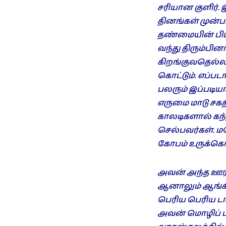
சரியான குளிர்.
தினங்கள் முன்ப
தண்மையின் பிட
வந்து திரும்பி
கிறங்குவதெல்லா
கொட்டும். எப்ப
பலரும் இப்படி
எருமை மாடு சகதி
காலடிகளால் கந்
செல்பவர்கள். ம
கோபம் உருக்கொள்
அவன் அந்த ஊரின
ஆனாலும் ஆங்கி
பெரிய பெரிய டா
அவன் மொழிப் ப