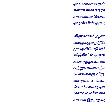
அசமனாக இருப்ப
கண்களை நேராகப
அவனிடம் கொட்ட
அதன் பின் அவர்
திருமணம் ஆன க
பலருக்கும் நடு
முயற்சியெடுக
விடுதியில் இரு
உணர்ந்தாள். 
சுற்றுலாவை நி
போவதற்கு விரு
என்றாள் அவள்.
சொன்னதை அவள் 
சொல்லவில்லை 
அவன் இதற்கு யூ