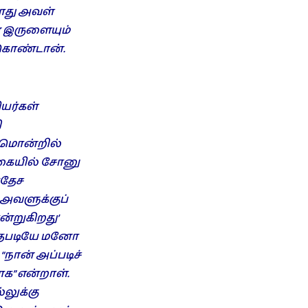
ோது அவள்
ை இருளையும்
 கொண்டான்.
யர்கள்
ி
ணமொன்றில்
க்கையில் சோனு
ரதேச
 அவளுக்குப்
்றுகிறது’
த்தபடியே மனோ
நான் அப்படிச்
” என்றாள்.
லுக்கு