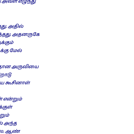
 அவள் எழுந்து
து. அதில்
ுந்தது. அதனருகே
்கும்
க்கு மேல்
பிரதான அருவியை
றோடு
யே கூசினாள்
 என்றும்
்குள்
றும்
் அந்த
லை. ஆண்