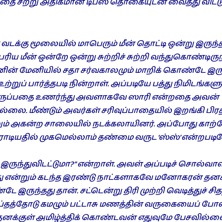
 சற்று அதிகமான டிப்ஸ் தொகையுடன் வைத்து விட்டு
 வடக்கு மூலையில் மாபெரும் மீன் தொட்டி ஒன்று இருந்த
ரிய மீன் ஒன்றே ஒன்று சுற்றிச் சுற்றி வந்துகொண்டிர
னின் மேனியில் சதா சர்வகாலமும் மாறிக் கொண்டே இருக
்றுப் பார்த்தபடி நின்றாள். அப்படியே பத்து நிமிடங்களு
ருப்பதை உணர்ந்து அவளாகவே ஸாரி என்றதை அவன்
ல்லை. மீண்டும் அவர்கள் சரிவுப்பாதையில் இறங்கி 
லும் அகன்ற சாலையில் நடக்கலாயினர். அப்போது காற்
எதிராடியதில் முகமெல்லாம் தண்மை வருட ‘ஸ்ஸ்’ என்றபடி
இருந்துவிடட்டுமா?” என்றாள். அவள் அப்படிச் சொல்வாள்
ு என்றும் கடந்த இரண்டு நாட்களாகவே மனோகரன் தனக
ருந்தது தான். சட்டென்று திரி முற்றி வெடித்துச் சித
்தத்தோடு கமழும் பட்டாசு மணத்தின் வருகையைப் போல
 தனக்குள் அமிழ்த்திக் கொண்டவன் எதுவுமே பேசவில்