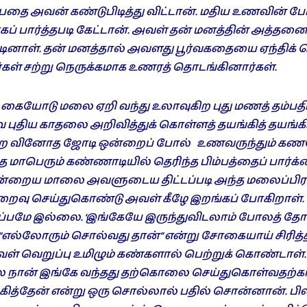
தை அவன் கண்டுபிடித்து விட்டான். மதிய உணவின் ப
் பார்த்தபடி கேட்டான். அவள் தன் மனத்தின் அத்தன
ினாள். தன் மனத்தால் அவளது பூர்வகதையை ஏந்திக்
கள் சற்று நெருக்கமாக உணரத் தொடங்கினார்கள்.
ையோடு மலை ஏறி வந்து உலாவுகிற புது மணத் தம்பதி
வே புதிய காதலை அறிவித்துக் கொள்ளத் தயங்கித் தயங்க
்கிற வினோத ஜோடி ஒன்றைப் போல் உணவருந்தும் க
ந்த மாபெரும் கண்ணாடியில் தெரிந்த பிம்பத்தைப் பார்
அன்றைய மாலை அவளுடைய திட்டப்படி அந்த மலைப்பி
றைவு செய்துகொண்டு அவள் கீழே இறங்கப் போகிறாள்.
ப்பமே இல்லை. ‘இங்கேயே இருந்துவிடலாம் போலத் தோன
 “எல்லோரும் சொல்வது தான்” என்று சோகையாய் சிரி
வெறுப்பு உமிழும் கண்களால் பெற்றுக் கொண்டாள். “
நான் இங்கே வந்தது தற்கொலை செய்துகொள்வதற்காக
கித்தேன் என்று ஒரு சொல்லால் பதில் சொன்னான். பில்