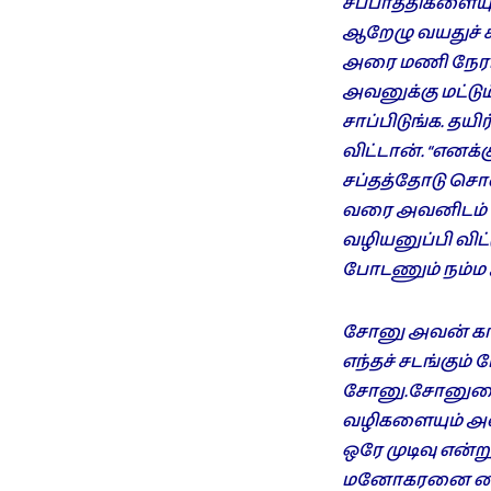
சப்பாத்திகளையும
ஆறேழு வயதுச் ச
அரை மணி நேரம்
அவனுக்கு மட்டும
சாப்பிடுங்க. தய
விட்டான். “எனக
சப்தத்தோடு சொன
வரை அவனிடம் ‘
வழியனுப்பி விட்
போடணும் நம்ம ஆ
சோனு அவன் காதல
எந்தச் சடங்கு
சோனு.சோனுவை 
வழிகளையும் அவன
ஒரே முடிவு என்
மனோகரனை கைடா