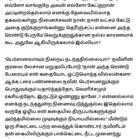
எவ்ளோ வாங்குறே அவன் எவ்ளோ கேட்குறான்
அப்டின்றதெல்லாம் எனக்கு தேவையில்லாத
தகவல்கள்னு நினைச்சவன் நான். நான் லட்சம் கேட்டு
அதை குடுக்குறாங்கன்னு தெரிஞ்சப்ப என்னை அந்த
ரெண்டு பேருமே வெறுக்குறதுக்கான நல்ல காரணமாக்
கூட அதுவே ஆகியிருக்கலாம் இல்லியா?
‘பெர்ஸனலாவும் நிறைய நடந்ததில்லையா?’ நவீனின்
குரலை லேசான மறுதலிப்போடு “நான் அந்த ரெண்டு
பேரையும் என் கதையோட ஒட்டுமொத்த வில்லன்களா
ஆக்க ட்ரை பண்ணலை நவீன். பெர்ஸனலுக்கும்
பொதுவுக்கும் யதார்த்தத்தோட வெளிச்சமும்
ரகசியத்தோட இருட்டும் ஒண்ணு தானே..? என்னல்லாம்
எனக்கு நடந்ததுன்ற நினைவுபடுத்துதல்ல இதெல்லாம்
வருதே ஒழிய என் கதையில திருப்பங்களுக்கும்
அர்த்தமில்லை முடிவுக்கும் நியாயமில்லை.” மீண்டும்
ஒரு சிகரட்டை பற்ற வைத்துக் கொண்டார். நவீனிடம்
தன் கையிலிருக்கும் பாக்கெட்டை நீட்ட முனைந்து