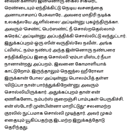
வைன் க்ளாஸ் இன்னொரு கைல சிகரெட்
ரெண்டையும் ஏந்திக்கிட்டு நெடிய வசனத்தை
அனாயாசமாப் பேசுவாரே.. அவரை மாதிரி நடிக்க
உலகத்லயே ஆளில்லை’ அப்டின்னு புகழ்ந்திருக்கா.
அவரும் ‘செண்ட் பெர்ஸண்ட் நீ சொல்றதெல்லாம்
கரெக்ட்’ அப்டின்னு அப்பத்திக்கி சொல்லிட்டு வந்துட்டார்.
இதுக்கப்புறம் ஒரு ஸீன் வருதில்லே நவீன்.. அங்க
ட்விஸ்ட். நம்ம நண்பர் அந்த இன்னொரு நண்பரை
சந்திக்கிறப்ப இதை சொல்லி ‘ஏம்பா மிஸ்டர் நீயா
நானான்றது அப்பறம்.. இவனை கோமாளியாக்
காட்டுறோம். இருந்தாலும் நெஜத்ல ஹீரோவா
இருக்கான் போல’ அப்டின்னு பொலம்பித் தள்ள
‘விடுப்பா நான் பார்த்துக்கிறேன்’னு அவரும்
சொல்லியிருக்கார். அதுக்கப்புறம் தான் என்
ஏணிகளோட நம்பர்ஸ் குறைஞ்சி பாம்புகள் பெருகிச்சி.
என் ஸ்டோரி முன்பின்னா மாறிட்டுது” சலனமற்ற
குரலில் நுட்பமாக சொல்லி முடித்தார். அவர் முகம்
எதையும் யூகிப்பதற்கு இடமற்ற இறுக்கத்தோடு
தெரிந்தது.