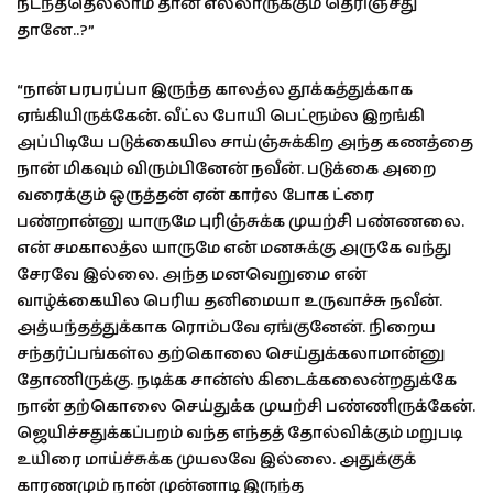
நடந்ததெல்லாம் தான் எல்லாருக்கும் தெரிஞ்சது
தானே..?”
“நான் பரபரப்பா இருந்த காலத்ல தூக்கத்துக்காக
ஏங்கியிருக்கேன். வீட்ல போயி பெட்ரூம்ல இறங்கி
அப்பிடியே படுக்கையில சாய்ஞ்சுக்கிற அந்த கணத்தை
நான் மிகவும் விரும்பினேன் நவீன். படுக்கை அறை
வரைக்கும் ஒருத்தன் ஏன் கார்ல போக ட்ரை
பண்றான்னு யாருமே புரிஞ்சுக்க முயற்சி பண்ணலை.
என் சமகாலத்ல யாருமே என் மனசுக்கு அருகே வந்து
சேரவே இல்லை. அந்த மனவெறுமை என்
வாழ்க்கையில பெரிய தனிமையா உருவாச்சு நவீன்.
அத்யந்தத்துக்காக ரொம்பவே ஏங்குனேன். நிறைய
சந்தர்ப்பங்கள்ல தற்கொலை செய்துக்கலாமான்னு
தோணிருக்கு. நடிக்க சான்ஸ் கிடைக்கலைன்றதுக்கே
நான் தற்கொலை செய்துக்க முயற்சி பண்ணிருக்கேன்.
ஜெயிச்சதுக்கப்பறம் வந்த எந்தத் தோல்விக்கும் மறுபடி
உயிரை மாய்ச்சுக்க முயலவே இல்லை. அதுக்குக்
காரணமும் நான் முன்னாடி இருந்த