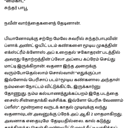
“மைகாட்”
சுந்தர் பாபூ
நவீன் வார்த்தைகளைத் தேடினான்.
பியானோவுக்கு சற்றே மேலே சுவரில் சுந்தர்பாபுவின்
ப்ளாக் அண்ட் ஒயிட் படம் கண்களை மூடிய முகத்தின்
எக்ஸ்ட்ரீம் க்ளோஸ் அப் உறைதல் ‘சகோதரன்’ படத்தில்
அவரது தோற்றத்தின் ப்லோ அப்பை ஃப்ரேம் செய்து
மாட்டி இருக்கிறான். வதனா இந்த அறைக்கு
வரும்போதெல்லாம் சொல்வாள் “எதுக்குப்பா
இவ்ளோவ் பெரிசாப் படம்?மூடிய கண்களால அந்தாள்
நம்மளை நோட்டம் விட்டுக்கிட்டே இருக்கார்னு
தோணுது. நம்ம கல்யாணத்துக்கப்பறம் இதே படத்தை
சைஸ் சின்னதாக்கி வச்சிக்க. இவ்ளோ பெரிசு வேணாம்
ப்ளீஸ்”. மூன்றரை வருடக் காதல் முடிவுக்கு வந்து
வதனாவுடன் அவனுக்கு ப்ரேக் அப் ஆகி 2 மாதமாகிறது.
அவனாக எதையுமே தேடியதில்லை. கால் கடுத்து
காத்திருந்து கெஞ்சி மண்டியிட்டு மலர் நீட்டி யாசித்துப்