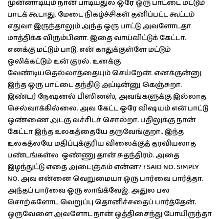
முன்னாடியும் நான் பாடியதுல ஒரே ஒரு பாட்டை மட்டும்
பாடக் கூடாது. மேடை நிகழ்ச்சிகள் தனிப்பட்ட கூட்டம்
எதுவா இருந்தாலும் அந்த ஒரு பாட்டு அவளோடதா
மாத்திக்க விரும்பினா. இதை வாய்விட்டுக் கேட்டா.
எனக்கு மட்டும் பாடு. என் காதுக்குள்ளே மட்டும்
ஒலிக்கட்டும் உன் குரல். உனக்கு
வேண்டியதெல்லாத்தையும் செய்றேன். எனக்குன்னு
இந்த ஒரு பாட்டை தந்திடு அப்டின்னு கெஞ்சுறா.
இண்டர் நேஷனல் பிஸினஸ், அவங்களுக்கு இல்லாத
செல்வாக்கில்லை. அவ கேட்ட ஒரே விஷயம் என் பாட்டு
ஒண்ணை அடகு வச்சிடச் சொல்றா. பதிலுக்கு நான்
கேட்டா இந்த உலகத்தையே தருவேங்குறா.. இந்த
உலகத்லயே மதிப்புக்குரிய விலைக்குத் தரவியலாத
பண்டங்கள்ல ஒண்ணு தான் சுதந்திரம். அதை
இழந்துட்டு எதை அடைஞ்சும் என்ன? I SAID NO. SIMPLY
NO. அவ என்னை வெறுமையா ஒரு பார்வை பார்த்தா.
அந்தப் பார்வை ஒரு லாங்க்வேஜ். அதுல பல
சொற்களோட வெறுப்பு தொனிச்சதைப் பார்த்தேன்.
ஒருவேளை அவளோட நான் ஒத்திசைந்து போயிருந்தா