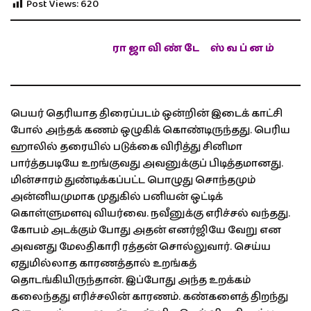
Post Views:
620
ரா ஜா வி ண் டே
ஸ் வ ப் ன ம்
பெயர் தெரியாத திரைப்படம் ஒன்றின் இடைக் காட்சி
போல் அந்தக் கணம் ஒழுகிக் கொண்டிருந்தது. பெரிய
ஹாலில் தரையில் படுக்கை விரித்து சினிமா
பார்த்தபடியே உறங்குவது அவனுக்குப் பிடித்தமானது.
மின்சாரம் துண்டிக்கப்பட்ட பொழுது சொந்தமும்
அன்னியமுமாக முதுகில் பனியன் ஒட்டிக்
கொள்ளுமளவு வியர்வை. நவீனுக்கு எரிச்சல் வந்தது.
கோபம் அடக்கும் போது அதன் எனர்ஜியே வேறு என
அவனது மேலதிகாரி ரத்தன் சொல்லுவார். செய்ய
ஏதுமில்லாத காரணத்தால் உறங்கத்
தொடங்கியிருந்தான். இப்போது அந்த உறக்கம்
கலைந்தது எரிச்சலின் காரணம். கண்களைத் திறந்து