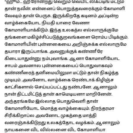
“ஹூம்… ஹீரோன்றது வெறும் வெயிட் லிஃப்டிங் மட்டும்
தான் நவீன். என்னைப் பொறுத்தவரைக்கும் கோமாளி
வேஷம் தான் பெருசு. இருக்கிறதே கடினம் அப்டின்ற
வாழ்க்கையோட நியதி யாரை வேணா
கோமாளியாக்கிடும். இந்த உலகத்ல எல்லாருக்குமே
தங்களை மகிழ்ச்சிப்படுத்துறவங்களை ரொம்ப பிடிக்கும்.
கோமாளியின் புன்னகையை அறிஞ்சுக்க எல்லாருமே
தயாரா இருப்பாங்க. அவனுக்குக் கண்ணீரே
கிடையாதுன்னு நம்புவாங்க. ஆனா கோமாளியோட
சாபம் அவனால புன்னகையைப் பொதுவாகவும்
கண்ணீரைத் தனிமையிலுமா மட்டும் தான் நிகழ்த்த
முடியும். அவனோட வாழ்க்கை ரெண்டாக் கிழிஞ்ச
காட்சிகளால் செய்யப்பட்டது நண்பனே. ஆனாலும்
நான் திட்டமிட்டுத் தான் காமெடியனா மாறினேன்.
அந்தரங்கமே இல்லாத பொதுவெளி தான்
கோமாளியோட மொத்த வாழ்க்கையும். நிரந்தரமா
சிரிக்கிறாப்ல அவனோட முகத்தை மாத்தி
வரைஞ்சுக்கிடுறது உலகத்தோட வழக்கம். ஆனாலும்
நாயகனை விட வில்லனை விட கோமாளியா