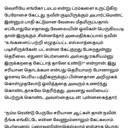
வெளியே எங்கோ டமடம என்று ட்ரம்களை உருட்டுகிற
பேரோசை கேட்டது. நவீன் குடியிருக்கும் அபார்ட்மெண்ட்
இன்னும் பாதி கட்டுமான வேலை மீதமிருப்பதால்
எப்போதுமே எதாவது வேலையின் ஒலிகள் பெருகியபடி
தான் இருக்கும். சின்னதோர் அமைதிக்கப்பால் நவீன்
“உங்களைப் பற்றி எழுதப்பட்ட எல்லாத்தையும்
படிச்சிருக்கேன். பட் என்ன கேட்குறது பேசுறதுன்னு
தெரிலை. எதுனா பெர்ஸனல் அல்லது ரகசியம்னு
இருக்கறதை கேட்டாத் தானே உண்டு?” என்றான். இது
சரியான தொடக்கமா என்பது தெரியாமற் போனாலும்
ஓரளவு பெரிய பத்திகளுக்குப் பின்னதான அறிமுகக்
கொள்முதலோடு ஒலித்ததை அவரும் உணர்ந்து
கொண்டதாகவே தெரிந்தது. அவனது வலியைப்
பெற்றுக் கொண்ட அவஸ்தையுடன் புன்னகைத்தார்.
“நம்ம ரெண்டு பேருமே சரியான ஆட்கள் தான் நவீன்.
நீங்க எங்கிட்டே என்ன வேணும்னாலும் கேட்கலாம்.
பெர்ஸனல் ப்ரைவஸின்றதெல்லாம் எஞ்சாத பொது