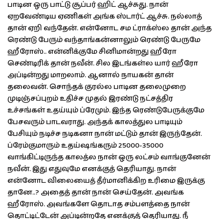
பாடின ஒரு பாட்டு சூப்பர் ஹிட் ஆச்சுது. நான்
ஏறவேண்டிய ஏணிகள் அங்க ஸ்டார்ட் ஆச்சு. நல்லாத்
தான் ஏறி வந்தேன். என்னோட சம ட்ராக்ஸ்ல தான் அந்த
ரெண்டு பேரும் வந்தாங்கன்னாலும் ரெண்டு பேருமே
ஹீரோஸ்.. என்னிக்குமே சினிமான்றது ஹீரோ
செண்டிரிக் தான் நவீன். சில இடங்கள்ல யார் ஹீரோ
அப்டின்றது மாறலாம். ஆனால் நாயகன் தான்
தலைவன். சொந்தக் குரல்ல பாடின தலைமுறை
முடிஞ்சப்புறம் உதிச்ச முதல் இரண்டு நட்சத்திர
உச்சங்கள் உதய்யும் ப்ரேமும். இந்த ரெண்டுபேருக்குமே
பேசவரும் பாடவராது. அந்தக் காலத்துல பாடியும்
பேசியும் நடிச்ச நடிகனா நான் மட்டும் தான் இருந்தேன்.
ப்ரேம்குமாரும் உதய்ஷங்கரும் 25000-35000
வாங்கிட்டிருந்த காலத்ல நான் ஒரு லட்சம் வாங்குனேன்
நவீன். இது எதுவுமே எனக்குத் தெரியாது. நான்
என்னோட விலையைத் தீர்மானிக்கிற உரிமை இருக்கு
தானே..? அதைத் தான் நான் செய்தேன். அவங்க
ஹீரோஸ். அவங்களே தொடாத சம்பளத்தை நான்
தொட்டிட்டேன் அப்டின்றதே எனக்குத் தெரியாது. நீ