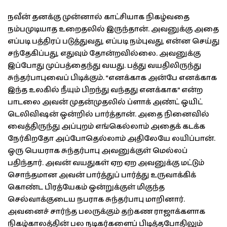
நவீன் தனக்கு முன்னால் காட்சியாக நிகழ்வதை
நம்பமுடியாத உறைதலில் இருந்தான். அவனுக்கு அதை
எப்படி பத்திரப் படுத்துவது, எப்படி நம்புவது, என்ன செய்து
சந்தேகிப்பது, எதுவும் தோன்றவில்லை. அவனுக்கு
இப்போது முப்பத்தைந்து வயது. பத்து வயதிலிருந்து
சுந்தர்பாபுவைப் பிடிக்கும். “எனக்காக அன்பே எனக்காக
இந்த உலகில் நீயும் பிறந்து வந்தது எனக்காக” என்ற
பாடலை அவன் முதன்முதலில் ப்ளாக் அண்ட் ஒயிட்
டெலிவிஷன் ஒன்றில் பார்த்தான். அதை நினைவில்
வைத்திருந்து அப்புறம் எங்கெல்லாம் அதைக் கடக்க
நேர்கிறதோ அப்போதெல்லாம் அதிலேயே லயிப்பான்.
ஒரு பெயராக சுந்தர்பாபு அவனுக்குள் மெல்லப்
பதிந்தார். அவன் வயதுகள் ஏற ஏற அவனுக்கு மட்டும்
சொந்தமான அவன் பார்த்துப் பார்த்து உருவாக்கிக்
கொண்ட பிரத்யேகம் ஒன்றுக்குள் மிகுந்த
செல்வாக்குடைய நபராக சுந்தர்பாபு மாறினார்.
அவனைச் சார்ந்த பலருக்கும் தற்கண ராஜாக்களாக
நிகழ்காலத்தின் பல நடிகர்களைப் பிடித்தபோதிலும்