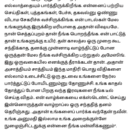
எல்லாத்தையும் பார்த்திருக்கிறீங்க. என்னைப் பற்றிய
செய்திகள், புத்தகங்கள், பேச்சு, தகவல்னு ஒண்ணு
விடாம சேகரிச்சு வச்சிருக்கிங்க. என் பாடல்கள் மேல
உங்களுக்கு இருக்கிற மரியாதை அதான் விஷயமே..
நான் செத்தப்புறம் தான் நீங்க பொறந்தீங்க. என் பாட்டுத்
தான் உங்களுக்கு உயிர். தன் காலத்ல ஒரு முறை கூட
சந்திக்காத, தனக்கு முன்னாடி வாழ்ந்திட்டுப் போன
ஒருத்தன் மேல நீங்க வச்சிருக்கிற பற்றுதல் அமேஸிங்.
இது ஒருவகையில எனக்குத் தீராக்கடன் தான். அதான்
அசாத்தியம் சாத்தியம் இந்த மாதிரி பொது விதிகளை
எல்லாம் உடைச்சிட்டு ஒரு தடவை உங்களை நேர்ல
பார்த்துட்டுப் போயிடணும்னு தோணுச்சி. உங்க காதல்
தோத்துப் போன பிறகு வந்த இரவுகளை நீங்க டீல்
செய்த விதம்.. என் வாழ்க்கையை எக்ஸ்டெண்ட் செய்து
இன்னொருத்தன் வாழ்றாப்ல ஒரு சந்ததித் தனம்
தெரிஞ்சுது. .அதான் உங்களைப் பார்க்க வந்தேன் நவீன்.
உங்க அனுமதி இல்லாம உங்க அறைக்குள்ளே
நுழைஞ்சிட்டதுக்கு என்னை நீங்க மன்னிக்கணும்”.