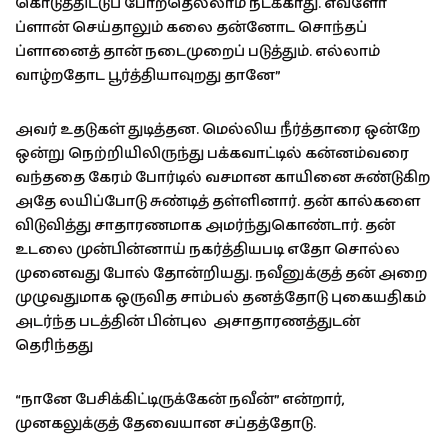
கொடுத்திட்டுப் போறதெல்லாம் நடக்காது. எவ்ளோ
ப்ளான் செய்தாலும் கலை தன்னோட சொந்தப்
ப்ளானைத் தான் நடைமுறைப் படுத்தும். எல்லாம்
வாழ்றதோட பூர்த்தியாவுறது தானே”
அவர் உதடுகள் துடித்தன. மெல்லிய நீர்த்தாரை ஒன்றே
ஒன்று நெற்றியிலிருந்து பக்கவாட்டில் கன்னம்வரை
வந்ததை கேரம் போர்டில் வசமான காயினை சுண்டுகிற
அதே லயிப்போடு சுண்டித் தள்ளினார். தன் கால்களை
விடுவித்து சாதாரணமாக அமர்ந்துகொண்டார். தன்
உடலை முன்பின்னாய் நகர்த்தியபடி எதோ சொல்ல
முனைவது போல் தோன்றியது. நவீனுக்குத் தன் அறை
முழுவதுமாக ஒருவித சாம்பல் தனத்தோடு புகையதிகம்
அடர்ந்த படத்தின் பின்புல அசாதாரணத்துடன்
தெரிந்தது
“நானே பேசிக்கிட்டிருக்கேன் நவீன்” என்றார்,
முனகலுக்குத் தேவையான சப்தத்தோடு.