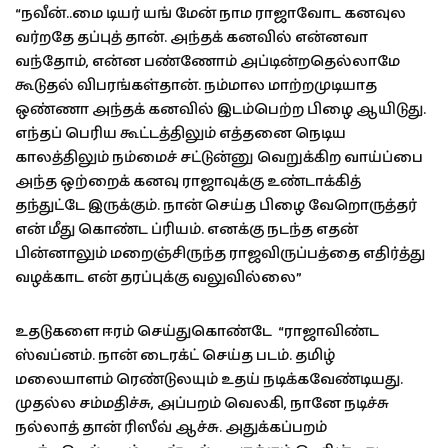
“நவீன்..மை டியர் யங் மேன் நாம ராஜாவோட கனவுல
வர்றதே தப்புத் தான். அந்தக் கனவில் என்னவா
வந்தோம், என்ன பண்ணோம் அப்டின்றதெல்லாமே
கூடுதல் விபரங்கள்தான். நம்மால மாற்றமுடியாத
ஒண்ணா அந்தக் கனவில் இடம்பெற்ற பிழை ஆயிடுது.
எந்தப் பெரிய கூட்டத்திலும் எத்தனை நெடிய
காலத்திலும் நம்மைச் சட்டுன்னு வெறுக்கிற வாய்ப்பை
அந்த ஒற்றைக் கனவு ராஜாவுக்கு உண்டாக்கித்
தந்துட்டே இருக்கும். நான் செய்த பிழை வேறொருத்தர்
என் மீது கொண்ட ப்ரியம். எனக்கு நடந்த எதன்
பின்னாலும் மறைஞ்சிருந்த ராஜவிருப்பத்தை எதிர்த்து
வழக்காட என் தரப்புக்கு வலுவில்லை”
உதடுகளை ஈரம் செய்துகொண்டே “ராஜாவிண்ட
ஸ்வப்னம். நான் டைரக்ட் செய்த படம். தமிழ்
மலையாளம் ரெண்டுலயும் உதய் நடிக்கவேண்டியது.
முதல்ல சம்மதிச்சு, அப்பறம் வெலகி, நானே நடிச்சு
நல்லாத் தான் ரிஸீவ் ஆச்சு. அதுக்கப்பறம்