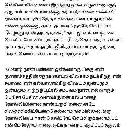
இன்னொசென்ஸை இழந்தது தான். கருவறைக்குத்
திரும்பிட மாட்டோமான்னு கர்ப்ப நீச்சலை எண்ணி
ஏங்காத யாருமே இந்த உலகத்ல கிடையாது நவீன்.
என்ன ஒண்ணு, தான் அப்டி ஏங்குறதே தெரியாம
நிகழ்றது தான் அந்த ஏக்கத்தோட ஜாலம். வாழ்க்கை
வெளிய போனப்புறம் தான் புரியத் தொடங்கும். எல்லா
முட்டாத் தனமும் அறிவுஜீவிதமும் சமமாகுற ஒற்றை
மவுன வெடிப்புல எல்லாம் முடிஞ்சுரும்”.
“மேரேஜ் நான் பண்ண இன்னொரு பிசகு. என்
குணாம்சத்தின் நேர்க்கோட்ல விலகாம நடக்கிறது என்
சுபாவம். என் கல்யாணம்கிற விஷயம் துன்பமும்
இன்பமும் அற்ற ந்யூட்ரல் சம்பவம் தான். எல்லாரும்
பெரிசா பேசின அளவுக்கு என் கல்யாணத்
தோல்வியினால நான் உருகி என்னையே
சிதைச்சிக்கிட்டேன்றதெல்லாம் நிசமில்லை. ஒரு
தோல்வியை நான் செலிப்ரேட் செய்திருக்கலாம். பட்
என் மேரேஜூம் அதை ஒட்டி நான் நடந்துகிட்டதெதுவும்