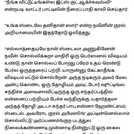
“நீங்க விட்டுட்டீங்கள்ல இட்ஸ் குட் ஆக்ச்சுவல்லி”
என்றபடி வாட்டர் பாட்டிலின் நீரைப் பாதி காலி செய்தார்.
“உங்க ஸ்டைலே தனிதான் ஸார்” என்ற நவீனின் குரல்
அறியாமையின் இதத்தோடு ஒலித்தது.
“எல்லாத்தையுமே நான் ஸ்டைலா அணுகினேன்
நவீன். சொல்லிக்கறா மாதிரி ஒரு பெர்ஸனல் விஷயம்
உண்டு. நான் சொல்லப் போறது ப்ரேம் உதய் ரெண்டு
பேர்ல ஒருத்தரைப் பற்றி. யாருன்னு கேட்காதீங்க.
விஷயம் மட்டும் சொல்றேன். அந்த நடிகரும் அவர் மேல
அன்பு கொண்ட ஒரு தோழியும் அவுட் டோர் ஷூட்டிங்ல
சந்திச்சு அளவளாவிட்டிருந்த ஒரு சந்தர்ப்பத்தில்
என்னைப் பற்றியும் பேச்சு வந்திருக்கு. யதார்த்தமா
அந்தத் தோழி ‘அடடா சுந்தர் பாபு என்னா ஹேண்ட்ஸம்,
ஸ்டைல். அவரோட குரல் அமேஸிங்’ அப்டின்னெல்லாம்
சொல்லிட்டு ‘அர்ப்பணம்ங்குற படத்துல
நிலைக்கண்ணாடி முன்னாடி நின்னுட்டு ஒரு கைல