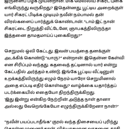
இருளைப் பழக முயன்றான். மிக மெல்லிய சிகரட் புகை
எங்கிருந்து வருகிறது? இதென்னது, பூட்டிய அறைக்குள்
யார் சிகரட் பிடிக்க முடியும் நவீன் நம்பாமல் தன்
விரல்களைப் பார்த்துக் கொண்டான். “டாம் இட் நான்
சிகரட்டை நிறுத்தி விட்டேனே, ஞாபகத்திலிருந்தா
இத்தனை தாமதமாய்ப் புகைகிறது?”
செறுமல் ஒலி கேட்டது. இவன் பயத்தை தனக்குள்
அடக்கிக் கொண்டு “யாரு?” என்றான். இதென்ன கேள்வி
என சிரிப்பும் வந்தது. கதவைத் தட்டினால் யார் என்று
கேட்பதில் அர்த்தம் உண்டு. இங்கே பூட்டிய வீட்டினுள்
உறக்கத்திலிருந்து எழும் நேரம் யாரோ செறுமினால்
அதை எப்படி எதிர் கொள்வது? வாழ்க்கை யதார்த்தப்
படர்க்கையில் எதையோ திறந்திருக்கிறது.
‘இது இன்று என்கிற நேற்றின் அடுத்த நாள் தானா
அல்லது வேறெங்கேயோ எழுந்திருக்கிறேனா நான்?’
“நவீன் பயப்படாதீங்க” குரல் வந்த திசையைப் புரிந்து
கொள்ள முனைந்தான். வித்யாசமான வாசனை, தூசி