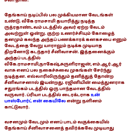
சீனி தான்.
தேங்காய் நடிப்பில் பல முக்கியமான வேடங்கள்
உண்டு. வீகே ராமசாமி தயாரித்து நடித்த
ருத்ரதாண்டவம் படத்தில் அவர் ஏற்ற வேடம்
அவற்றுள் ஒன்று. குற்ற உணர்ச்சியும் கோழைத்
தனமும் கலந்த அந்தப் பணக்காரக் கனகசபை எனும்
வேடத்தை வேறு யாராலும் நடிக்க முடியாத
திறனோடு கடந்தார் சீனிவாசன். இத்தனைக்கும்
அந்தப் படத்தில்
வீகே.ராமசாமி,நாகேஷ்,சுருளிராஜன், எம்.ஆர்.ஆர்
வாசு எனப் பல நகைச்சுவை முகங்கள் சேர்ந்து
நடித்தன. எல்லாரிலிருந்தும் தனித்துத் தோன்ற
சீனிவாசனால் இயன்றது. ரஜினியின் மைத்துனராக
சதுரங்கம் படத்தில் ஒரு பாந்தமான வேடத்தில்
வருவார். ப்ரியா படத்தில் டைரக்டராக
உன்
பாஸ்போர்ட் என் கையிலே
என்று நளினம்
காட்டுவார்.
வசனமும் வேடமும் எனப் பாடம் வகுக்கையில்
தேங்காய் சீனிவாசனைத் தவிர்க்கவே முடியாது