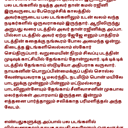
பல படங்களில் நடித்த அவர் தான் கமல் ரஜினி
இருவருடைய பேரெழுச்சிக் காலத்தில்
அவர்களுடைய பல படங்களிலும் உடன் வலம் வந்த
நடிகர்களில் ஒருவராகவும் இருந்தார். ஆறிலிருந்து
அறுபது வரை படத்தில் அவர் தான் ரஜினிக்கு அப்பா.
பில்லா படத்தில் அவர் ஏற்ற ஜேஜே எனும் பாத்திரம்
படத்தின் கதைக்கு நங்கூரம் போல அமைந்த ஒன்று.
கிடைத்த இடங்களிலெல்லாம் ஸ்கோர்
செய்திருப்பார். வறுமையின் நிறம் சிவப்பு படத்தின்
முடிவுக் காட்சியில் தேங்காய் தோன்றுவார். டிக் டிக் டிக்
படத்தில் தேங்காய் ஸ்டூடியோ அதிபராக வருவார்.
நாயகனின் பொறுப்பின்மைக்குப் பதில் சொல்ல
வேண்டியவராக பூ மலர்ந்திட நடமிடும் பொன் மயிலே
பாடலுக்கு முன்னும் பின்னும் மட்டுமல்லாது
பாடலினுள்ளேயும் தேங்காய் சீனிவாசனின் முகபாவ
மலர்தல்கள் அபாரமாய் இருந்தன. இன்றும்
எத்தனை பார்த்தாலும் சலிக்காத பரிமளித்தல் அந்த
வேடம்.
எண்பதுகளுக்கு அப்பால் பல படங்களில்
வில்லனாகவும் நாயக நாயகி எவரேனும் ஒருவருக்கு