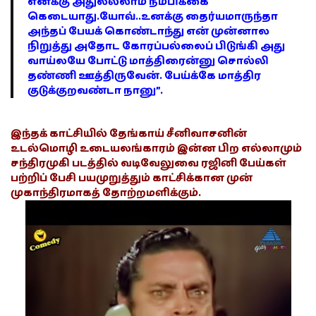
எனக்கு அதுலல்லாம் நம்பிக்கை
கெடையாது.யோவ்..உனக்கு தைர்யமாருந்தா
அந்தப் பேயக் கொண்டாந்து என் முன்னால
நிறுத்து அதோட கோரப்பல்லைப் பிடுங்கி அது
வாய்லயே போட்டு மாத்திரைன்னு சொல்லி
தண்ணி ஊத்திருவேன். பேய்க்கே மாத்திர
குடுக்குறவண்டா நானு”.
இந்தக் காட்சியில் தேங்காய் சீனிவாசனின்
உடல்மொழி உடையலங்காரம் இன்ன பிற எல்லாமும்
சந்திரமுகி படத்தில் வடிவேலுவை ரஜினி பேய்கள்
பற்றிப் பேசி பயமுறுத்தும் காட்சிக்கான முன்
முகாந்திரமாகத் தோற்றமளிக்கும்.