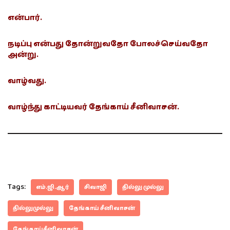
என்பார்.
நடிப்பு என்பது தோன்றுவதோ போலச்செய்வதோ
அன்று.
வாழ்வது.
வாழ்ந்து காட்டியவர் தேங்காய் சீனிவாசன்.
Tags:
எம்.ஜி.ஆர்
சிவாஜி
தில்லு முல்லு
தில்லுமுல்லு
தேங்காய் சீனிவாசன்
தேங்காய்சீனிவாசன்