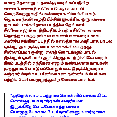
எனத் தோன்றும். தனக்கு வழங்கப்படுகிற
வசனங்களைத் தன்னால் ஆன அளவு
மெருகேற்றுவதில் மன்னராக விளங்கியவர்.
ஜெயகாந்தன் எழுதி பீம்சிங் இயக்கிய ஒரு நடிகை
நாடகம் பார்க்கிறாள் படத்தில் தேங்காய்
சீனிவாசனும் காந்திமதியும் ஏற்ற சின்ன நைனா
தொத்தா பாத்திரங்கள் கவனம் களவாடியவை.
அன்பே சங்கீதா படத்தில் காலத்தால் அழியாத பாடல்
ஒன்று அவருக்கு வாயசைக்கக் கிடைத்தது.
சின்னப்புறா ஒன்று எனத் தொடங்கும் பாடல்
இன்றும் ஒலியால் ஆள்கிறது. காற்றினிலே வரும்
கீதம் படத்தில் சந்திரன் எனும் நண்பனாக நாயகன்
முத்துராமனோடு எப்போதும் கூட இருக்கிறவராக
வந்தார் தேங்காய் சீனிவாசன். தன்னிடம் பேய்கள்
பற்றிப் பேசி பயமுறுத்துகிற வேலையாளிடம்
“அதெல்லாம் பயந்தாங்கொள்ளிப் பசங்க கிட்ட
சொல்லுய்யா நாந்தான் தைரியமா
இருக்கிறேனே…போக்கத்த பசங்க
பொழுதுபோகாம பேயி நாயின்னு உளர்றாங்க