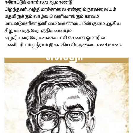
ஈரோட்டுக் காரர்.1972ஆமாண்டு
பிறந்தவர்.அத்திமரச்சாலை என்னும் நாவலையும்
மீதமிருக்கும் வாழ்வு வெளிவாங்கும் காலம்
மாடவீடுகளின் தனிமை கெண்டை மீன் குளம் ஆகிய
சிறுகதைத் தொகுதிகளையும்
எழுதியவர்.தொலைக்காட்சி சேனல் ஒன்றில்
பணிபுரியும் ஸ்ரீராம் இலக்கிய சிந்தனை…
Read More »