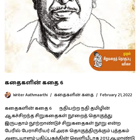
கதைகளின் கதை 6
Writer Aathmaarthi
கதைகளின் கதை
February 21, 2022
கதைகளின் கதை 6 நதியற்ற நதி தமிழின்
ஆகச்சிறந்த சிறுகதைகள் நூறைத் தொகுத்து
இருபதாம் நூற்றாண்டுச் சிறுகதைகள் நூறு என்ற
பேரில் பேராசிரியர் வீ.அரசு தொகுத்திருக்கும் புத்தகம்
அடையாளம் பதிப்பகத்தின் வெளியீடாக 2012ஆமாண்டு