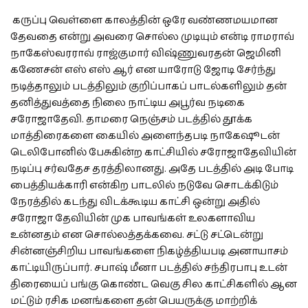
கருப்பு வெள்ளை காலத்தின் ஒரே வண்ணமயமான
தேவதை என்று அவரை சொல்ல முடியும் என்டி ராமராவ்
நாகேஸ்வரராவ் ராஜ்குமார் விஷ்ணுவரதன் ஜெமினி
கணேசன் எஸ் எஸ் ஆர் என யாரோடு ஜோடி சேர்ந்து
நடித்தாலும் படத்திலும் குறிப்பாகப் பாடல்களிலும் தன்
தனித்துவத்தை நிலை நாட்டிய அபூர்வ நடிகை
சரோஜாதேவி. தாமரை நெஞ்சம் படத்தில் தூக்க
மாத்திரைகளை கையில் அளைந்தபடி நாகேஷூடன்
டெலிபோனில் பேசுகின்ற காட்சியில் சரோஜாதேவியின்
நடிப்பு சர்வதேச தரத்திலானது. அதே படத்தில் அடி போடி
பைத்தியக்காரி என்கிற பாடலில் நடுவே சொடக்கிடும்
நேரத்தில் கடந்து விடக்கூடிய காட்சி ஒன்று அதில்
சரோஜா தேவியின் முக பாவங்கள் உலகளாவிய
உன்னதம் என சொல்லத்தக்கவை. சட்டு சட்டென்று
சின்னஞ்சிறிய பாவங்களை நிகழ்த்தியபடி அனாயாசம்
காட்டியிருப்பார். சபாஷ் மீனா படத்தில் சந்திரபாபு உடன்
திரையைப் பங்கு கொண்ட வெகு சில காட்சிகளில் ஆன
மட்டும் ரசிக மனங்களை தன் பெயருக்கு மாற்றிக்