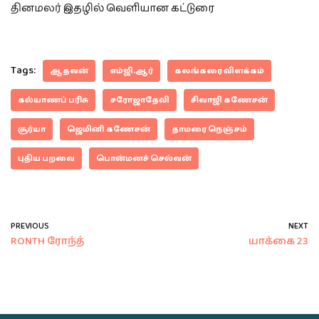
தினமலர் இதழில் வெளியான கட்டுரை
Tags:
ஆதவன்
எம்ஜி.ஆர்
கலங்கரை விளக்கம்
கல்யாணப் பரிசு
சரோஜாதேவி
சிவாஜி கணேசன்
சூர்யா
ஜெமினி கணேசன்
தாமரை நெஞ்சம்
புதிய பறவை
பொன்மனச் செல்வன்
PREVIOUS
NEXT
RONTH ரோந்த்
யாக்கை 23