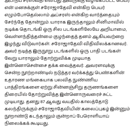
அபிநய சரஸ்வதி என்பது அவருக்கு வழங்கப்பட்ட பெயர்
என் மனசுக்குள் சரோஜாதேவி என்கிற பெயர்
எழும்போதெல்லாம் அப்சரஸ் என்கிற வார்த்தையும்
சேர்ந்தே தோன்றும். யாராக இருந்தாலும் சினிமாவில்
நடிக்க தொடங்கி ஒரு சில படங்களிலேயே அறியாமை,
வெள்ளந்தித்தன்மை குழந்தைத் தனம் ஆகியவற்றை
இழந்து விடுவார்கள். சரோஜாதேவி விதிவிலக்கானவர்.
அவர் நடித்த இருநூறு படங்களில் ஒரு பாதி படங்கள்
வேறு யாராலும் தோற்றுவிக்க முடியாத
இன்னொசென்சை தக்க வைத்தவர். அவரளவுக்கு
சென்ற நூற்றாண்டில் நடுத்தர வர்க்கத்து பெண்களின்
உதாரண மங்கையாக பலவித நுண்ணிய
பாத்திரங்களை ஏற்று சின்னஞ்சிறு தருணங்களை
திரையில் தோற்றுவித்த இன்னொருவரைச் சுட்ட
முடியாது. தனது 87 ஆவது வயதில் காலத்தோடு
கலந்திருக்கும் சரோஜாதேவியின் கலைப்புகழ் இன்னும்
நூறாண்டு கடந்தாலும் குன்றாப் பேரொளியாய்
நிலைக்கக் கூடியது.