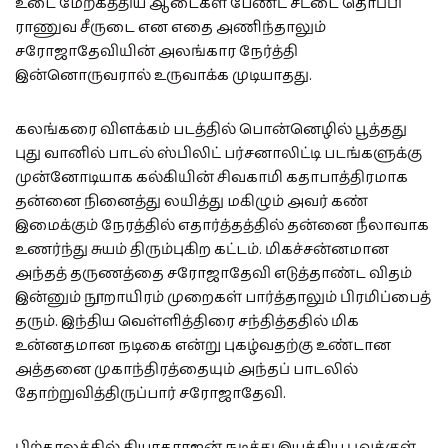
உடை மேற்கத்திய ஆடைகள் பேண்ட் சட்டை தொப்பி
ராணுவ சீருடை என எதை அணிந்தாலும்
சரோஜாதேவியின் அலங்கார நேர்த்தி
இன்னொருவரால் உருவாக்க முடியாதது.
கலங்கரை விளக்கம் படத்தில் பொன்னெழில் பூத்தது
புது வானில் பாடல் ஸ்பிலிட் பர்சனாலிட்டி படங்களுக்கு
முன்னோடியாக கல்கியின் சிவகாமி கதாபாத்திரமாக
தன்னை நினைத்து லயித்து மகிழும் அவர் கண்
இமைக்கும் நேரத்தில் எதார்த்தத்தில் தன்னை நீலாவாக
உணர்ந்து சுயம் திரும்புகிற கட்டம். மிகச்சன்னமான
அந்தத் தருணத்தை சரோஜாதேவி எடுத்தாண்ட விதம்
இன்னும் நூறாயிரம் முறைகள் பார்த்தாலும் பிரமிப்பைத்
தரும். இந்திய வெள்ளித்திரை சந்தித்ததில் மிக
உன்னதமான நடிகை என்று புகழ்வதற்கு உண்டான
அத்தனை முகாந்திரத்தையும் அந்தப் பாடலில்
தோற்றுவித்திருப்பார் சரோஜாதேவி.
பிற்காலத்தில் தியாகராஜன் நடித்து இயக்கிய பூவுக்குள்