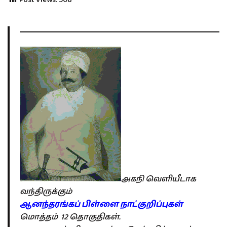
வெளியீடாக
அகநி
வந்திருக்கும்
ஆனந்தரங்கப் பிள்ளை நாட்குறிப்புகள்
மொத்தம் 12 தொகுதிகள்.