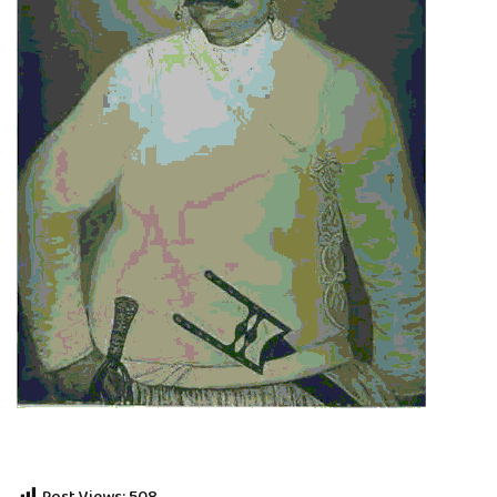
Post Views:
508