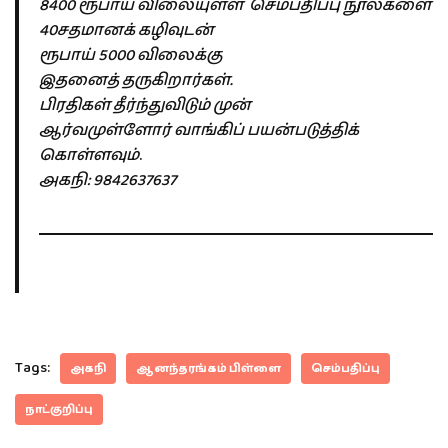
8400 ரூபாய் விலையுள்ள
செம்பதிப்பு நூல்களை
40சதமானக் கழிவுடன்
ரூபாய் 5000 விலைக்கு
இதனைத் தருகிறார்கள்.
பிரதிகள் தீர்ந்துவிடும் முன்
ஆர்வமுள்ளோர் வாங்கிப் பயன்படுத்திக்
கொள்ளவும்
.
அகநி: 9842637637
Tags:
அகநி
ஆனந்தரங்கம் பிள்ளை
செம்பதிப்பு
நாட்குறிப்பு