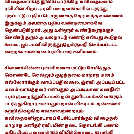
விதைகளாய்த் தூவிப் பார்க்கிற கவிதைமனம்
ரவியின் சிறப்பு. ரவி பல தளங்களில் புகுந்து
புறப்பட்டுப் புதிய பொருளைத் தேடி வந்த வண்ணம்
இருக்கும் அயராத புதிய வண்டினமாகவே
தென்படுகிறார். அது உள்ளூர் வண்டுகளுக்குச்
செண்டு தரும் அயல்நாட்டு வண்டு என்பது கூடுதல்
சுவை. ஜப்பானிலிருந்து இறக்குமதி செய்யப்பட்ட
ஹைகூ வண்டினம் ரவியவர் கவிமனம்.
சின்னச்சின்ன புள்ளிகளை மட்டும் சேமித்துக்
கொண்டே செல்லும் குழந்தமை மாறாத மனம்
எல்லோர்க்கும் வாய்ப்பதில்லை. இரவி அப்படிப் பட்ட
மனம் வாய்த்தவர் என்பதும் அப்படியான மனதின்
ஈரம் குறைந்துவிடாமல் தன் துளிப்பாக்களெங்கும்
படர்த்துகிறார் என்பதும் தான் விஷயம். தன்னைச்
சுற்றி நிகழ்கிற எல்லாவற்றையும்
கவிதைகளினூடாகப் பேசிப்பார்க்கும் விழைதல்
மாறாத மனிதர் ரவி. மின் தடை தொடங்கி பணம்
மதிப்பிழப்பு வரைக்கும் விழிக்கொடை துவங்கி