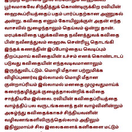
பூர்வமாகவே சிந்தித்துக் கொண்டிருக்கிற ரவியின்
ஹைகூப்ரியத்தைப் பதம் பார்ப்பதற்கான அணுகல்
அன்று. கவிதை எனும் கோயிலுக்குள் அதன் எந்த
வாசலில் நுழைந்தாலும் தெய்வம் ஒன்று தான்.
மரபுக்கவிதை புதுக்கவிதை நவீனத்துவக் கவிதை
பின் நவீனத்துவம் ஹைகூ சென்ரியூ தொடங்கி
இந்தக் கணத்தின் இப்போழ்தைய வெடிப்பும்
திறப்புமாய் கவிதையின் உச்சம் எனக் கொண்டாடப்
படுவது கவிதையின் எந்தவடிவமானாலும்
இருந்துவிடட்டும். மொழி மீதான பற்றுமிக்க
விழிப்புணர்வு இல்லாமல் மொழி மீதான
குன்றாப்ரியம் இல்லாமல் மனதை முழுவதுமாய்க்
கரைந்தழித்துக் குழைத்தாலன்றிக் கவிதை
சாத்தியமே இல்லை. ரவியின் கவிதைப்ரியத்தை
வாழ்த்திப் பல வருடங்களைத் தன் வாழ்வினின்றும்
அகழ்ந்து கவிதைக்காகச் சிந்தியவனின்
வழிவனங்களிலிருந்தெல்லாம் அதிலும்
இதிலுமாய்ச் சில இலைகளைக் கனிகளை மட்டும்