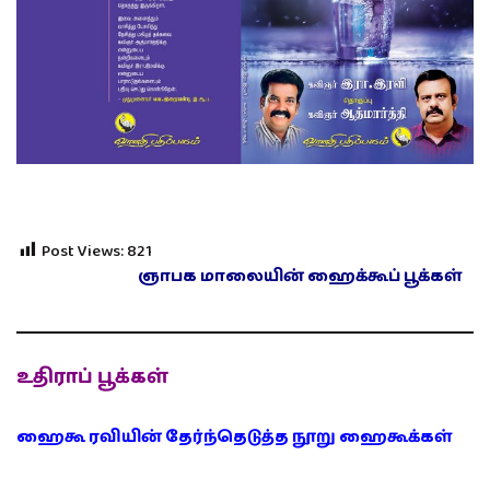
Post Views:
821
ஞாபக மாலையின் ஹைக்கூப் பூக்கள்
உதிராப் பூக்கள்
ஹைகூ ரவியின் தேர்ந்தெடுத்த நூறு ஹைகூக்கள்