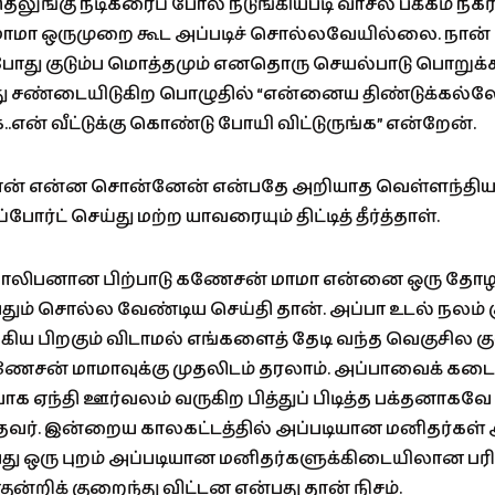
ெலுங்கு நடிகரைப் போல் நடுங்கியபடி வாசல் பக்கம் நகர்ந்
 மாமா ஒருமுறை கூட அப்படிச் சொல்லவேயில்லை. நான் த
ம் போது குடும்ப மொத்தமும் எனதொரு செயல்பாடு பொறுக்
து சண்டையிடுகிற பொழுதில் “என்னைய திண்டுக்கல்ல
ங்க..என் வீட்டுக்கு கொண்டு போயி விட்டுருங்க” என்றேன்.
ான் என்ன சொன்னேன் என்பதே அறியாத வெள்ளந்தியாக
்போர்ட் செய்து மற்ற யாவரையும் திட்டித் தீர்த்தாள்.
 வாலிபனான பிற்பாடு கணேசன் மாமா என்னை ஒரு தோ
தும் சொல்ல வேண்டிய செய்தி தான். அப்பா உடல் நலம் க
கிய பிறகும் விடாமல் எங்களைத் தேடி வந்த வெகுசில குட
ணேசன் மாமாவுக்கு முதலிடம் தரலாம். அப்பாவைக் கட
 ஏந்தி ஊர்வலம் வருகிற பித்துப் பிடித்த பக்தனாகவே
்தவர். இன்றைய காலகட்டத்தில் அப்படியான மனிதர்கள் 
்பது ஒரு புறம் அப்படியான மனிதர்களுக்கிடையிலான பரிய
குன்றிக் குறைந்து விட்டன என்பது தான் நிசம்.