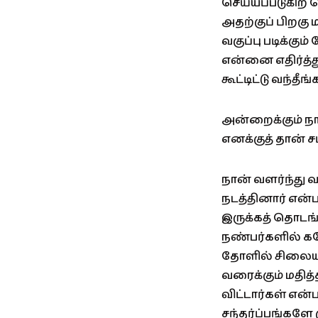
செய்யப்படுகிற த
அதற்குப் பிறகு
வகுப்பு படிக்கு
என்னை எதிர்த்
கூட்டிட்டு வந்தீ
அன்றைக்கும் ந
எனக்குத் தான் சப
நான் வளர்ந்து
நடத்தினார் என்ப
இருக்கத் தொடங்
நண்பர்களில் க
தோளில் சிலையாக
வரைக்கும் மதித
விட்டார்கள் என
சந்தர்ப்பங்களே 