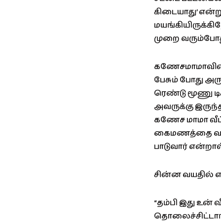
கிடையாது’ என்ற
மயங்கியிருக்கி
முறை வரும்போது
கணேசமாமாவின் ந
பேசும் போது அருக
ரெண்டு மூணு டிகி
அவருக்கு இருந்
கணேச மாமா வீட்ட
கைமணத்தை வாயார
பாடுவார் என்றால
சின்ன வயதில் 
“தம்பி இது உன் 
தொலைச்சிட்டாங்