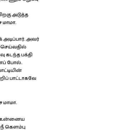
ிறகு அடுத்த
 மாமா.
அடிப்பார். அவர்
ல் செய்வதில்
வு கடந்த பக்தி
ைப் போல்.
ாட்டியின்
றிப் பாட்டாகவே
 மாமா.
்மா உன்னைய
நீ கெளம்பு