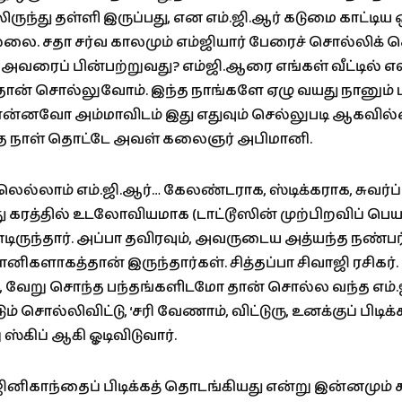
ிருந்து தள்ளி இருப்பது, என எம்.ஜி.ஆர் கடுமை காட்டி
்லை. சதா சர்வ காலமும் எம்ஜியார் பேரைச் சொல்லிக
மா அவரைப் பின்பற்றுவது? எம்ஜி.ஆரை எங்கள் வீட்டில் 
ான் சொல்லுவோம். இந்த நாங்களே ஏழு வயது நானும் ப
 என்னவோ அம்மாவிடம் இது எதுவும் செல்லுபடி ஆகவில
த நாள் தொட்டே அவள் கலைஞர் அபிமானி.
ிலெல்லாம் எம்.ஜி.ஆர்… கேலண்டராக, ஸ்டிக்கராக, சுவர்ப
கரத்தில் உடலோவியமாக (டாட்டூஸின் முற்பிறவிப் பெயர்
டிருந்தார். அப்பா தவிரவும், அவருடைய அத்யந்த நண்பர
ானிகளாகத்தான் இருந்தார்கள். சித்தப்பா சிவாஜி ரசிகர
, வேறு சொந்த பந்தங்களிடமோ தான் சொல்ல வந்த எம்.
ம் சொல்லிவிட்டு, ‘சரி வேணாம், விட்டுரு, உனக்குப் பிடி
 ஸ்கிப் ஆகி ஓடிவிடுவார்.
ரஜினிகாந்தைப் பிடிக்கத் தொடங்கியது என்று இன்னமும் 