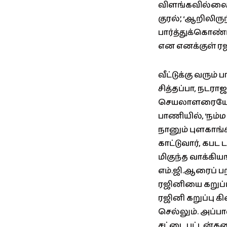
விளங்கவில்லை. 
குரல்’, ‘ஆறிலி
பார்த்துக்கொண்டிர
என எனக்குள் ரஜ
வீட்டுக்கு வரு
சித்தப்பா, நடரா
செயலாளரையோ, 
பாணியில், ‘நம்ம
நானும் புளகாங
காட்டுவார், கப
மிகுந்த வாக்கி
எம்.ஜி.ஆரைப் பற்
ரஜினியை கறுப்ப
ரஜினி கறுப்பு க
செல்லும். அப்பா
சட்டை பட்டன்கள