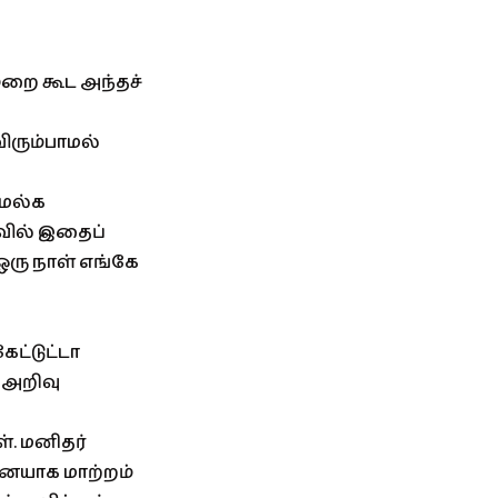
றை கூட அந்தச்
ிரும்பாமல்
 மல்க
ில் இதைப்
. ஒரு நாள் எங்கே
ட்டுட்டா
 அறிவு
். மனிதர்
ூனையாக மாற்றம்