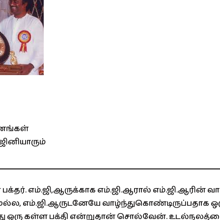
ணங்கள்
ரஜினியாரும்
் பக்தர். எம்.ஜி,ஆருக்காக எம்.ஜி.ஆரால் எம்.ஜி.ஆரின் 
மல்ல, எம்.ஜி.ஆருடனேயே வாழ்ந்துகொண்டிருப்பதாக ஒர
 ஒரு கள்ள பக்தி என்றுதான் சொல்வேன். உடல்நலத்த