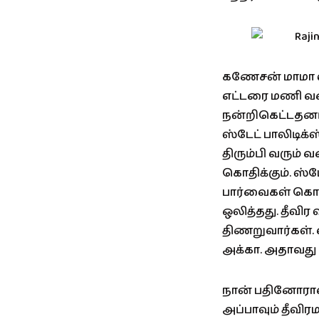
கணேசன் மாமா வ
எட்டரை மணி வரை 
நன்றிகெட்டதனம்
ஸ்டேட் பாலிடிக
திரும்பி வரும் வ
கொதிக்கும். ஸ்ட
பார்வைகள் கொண
ஒலித்தது. தீவி
திணறுவார்கள். எ
அக்கா. அதாவது 
நான் பதினோராவத
அப்பாவும் தீவிர