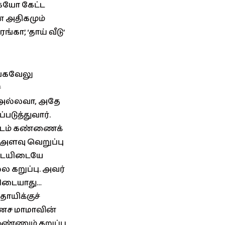
கேயோ கேட்ட
் அதிகமும்
்கா’, ‘தாய் வீடு’
ங்கவேலு
்
 அல்லவா, அதே
படுத்துவார்.
விடம் கண்ணைக்
 அளவு வெறுப்பு
 இடையிடையே
்ல கறுப்பு. அவர்
கிடையாது…
தாயிக்குச்
கணேச மாமாவின்
ஒண்ணும் கறுப்பு