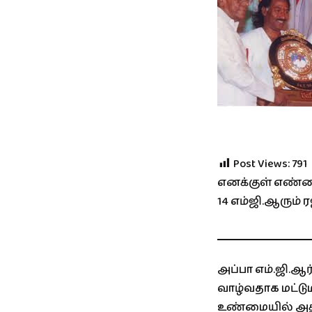
Post Views:
791
எனக்குள் எண்
14 எம்ஜி.ஆரும் 
அப்பா எம்.ஜி.ஆர
வாழ்வதாக மட்டு
உண்மையில் அது