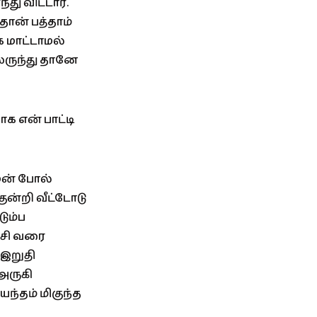
து விட்டார்.
ான் பத்தாம்
க மாட்டாமல்
ேருந்து தானே
 என் பாட்டி
ழன் போல்
ுன்றி வீட்டோடு
ும்ப
ைசி வரை
 இறுதி
அருகி
ந்தம் மிகுந்த