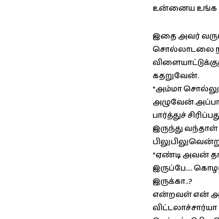
உன்னைய உங்க வீ
இதை அவர் வரும
சொல்லாடலை நா
விளையாட்டுக்கு
கதறுவேன்.
“அம்மா சொல்லும
அழுவேன்.அப்ப
பார்த்துச் சிரிப
இருந்து வந்தாள
பிலுபிலுவென்று
“ஏண்டி அவன் தா
இருப்பே…. கொழந
இருக்கா..?
என்றவள் என் அப்
விட்டலாச்சார்யா