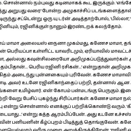
சொன்னால் நம்புவது கடினமாகக் கூட இருக்கும். ‘எங்
ருந்து அறுபது வரை’ போன்ற அழுகாச்சிப் படங்களைத்தான
ுந்து சட்டென்று ஒரு யு டர்ன் அடித்தாற்போல், ‘பில்லா’, ‘ரங
ினியும், ரஜினிக்குள் நானும் இரண்டறக் கலந்தோம்.
ம் பாய் மாமா அலையஸ் நைனா முகம்மது, கணேச மாமா, த
ஜன் பெரியப்பா உள்ளிட்ட யாவரிடமும், ஏரியாவில் மாவட்டச
அல்லது கவுன்சிலரையோ அறிமுகப்படுத்துவார்கள்
 தம்பிதான்… பெரிய ரஜினி ரசிகன்…’ என்றுதான் அறிமுகப்
்கிதம் அடைந்து புன்னகையும் புரிவேன். கணேச மாமா
ட டாடி. அவர் உடனே ரஜினிகாந்தைப் பற்றி, தன்னால் ஆன
யங்களை உமிழ்வார். என் கோபம் பன்மடங்கு பெருகும்.
றி வேறு பேசிப் புகழ்ந்து சிரிப்பார்கள். கணேச மாமா நல
ு என்று சொன்னால் எனக்குப் பற்றிக்கொண்டு வரும். ‘
ிடையாது…’ என்று கத்த ஆரம்பிப்பேன். அது உடனே உச்சஸ்
வின் பனியனின் கீழ்ப்புறம் பிடித்துத் தொங்குவேன். 
ையெல்லாம் ஓரிரு முறை அறுத்திருக்கிறேன். ‘ரஜினி 