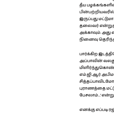
தீய பழக்கங்களில
பின்பற்றியவரில
இருப்பது மட்டு
தலைவர் என்றுத
அக்காவும். அது
நினைவு தெரிந்
பார்க்கிற இடத்த
அப்பாவின் வலது 
மிளிர்ந்துகொண்
எம்.ஜி.ஆர் அபிம
சித்தப்பாவிடமோ
புராணத்தை மட்டு
பேசலாம்…’ என்று
எனக்கு எப்படி 