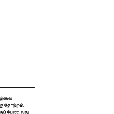
வாழ்வை
ு தோற்றம்.
ைப் பேணுவது,