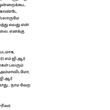
ய ஒன்றைக்கூட
் கொண்டே
எல்லாருமே
த்து வயது என்
்லை. எனக்கு
்படமாக,
) எம்.ஜி.ஆர்
்கள் பலரும்
். அம்மாவிடமோ,
ஜி.ஆர்
க்காது… நாம வேற
சரிவர