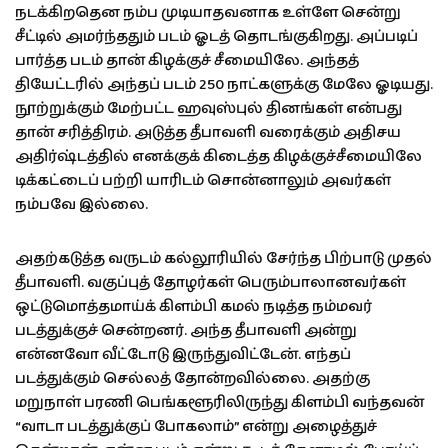
நடக்கிறதென நம்ப முடியாதவனாக உள்ளே சென்று
சீட்டில் அமர்ந்ததும் படம் ஓடத் தொடங்குகிறது. அப்படிப்
பார்த்த படம் தான் கிழக்குச் சீமையிலே. அந்தத்
தியேட்டரில் அந்தப் படம் 250 நாட்களுக்கு மேலே ஓடியது.
நூற்றுக்கும் மேற்பட்ட ஹவுஸ்புல் தினங்கள் என்பது
தான் சரித்திரம். அடுத்த தீபாவளி வரைக்கும் அதிசய
அதிர்ஷ்டத்தில் எனக்குக் கிடைத்த கிழக்குச்சீமையிலே
டிக்கட்டைப் பற்றி யாரிடம் சொன்னாலும் அவர்கள்
நம்பவே இல்லை.
அதற்கடுத்த வருடம் கல்லூரியில் சேர்ந்த பிற்பாடு முதல்
தீபாவளி. வகுப்புத் தோழர்கள் பெரும்பாலானவர்கள்
ஒட்டுமொத்தமாய்க் கிளம்பி கமல் நடித்த நம்மவர்
படத்துக்குச் சென்றனர். அந்த தீபாவளி அன்று
என்னவோ வீட்டோடு இருந்துவிட்டேன். எந்தப்
படத்துக்கும் செல்லத் தோன்றவில்லை. அதற்கு
மறுநாள் பரணி பெங்களூரிலிருந்து கிளம்பி வந்தவன்
“வாடா படத்துக்குப் போகலாம்” என்று அழைத்துச்