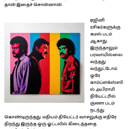
தான் இதைச் சொன்னான்.
ர
ஜினி
ரசிகர்களுக்கு
கமல் படம்
ஆகாது.
இருந்தாலும்
பரவாயில்லை
வந்தது
வந்துட்டோம்
ஒரே
காம்ப்ளக்ஸ்ஸி
ல் அபிராமி
தியேட்டரில்
குணா படம்
நடந்து
கொண்டிருந்தது. மதியம் தியேட்டர் வாசலுக்கு எதிரே
திறந்து இருந்த ஒரு ஓட்டலில் கிடைத்ததை