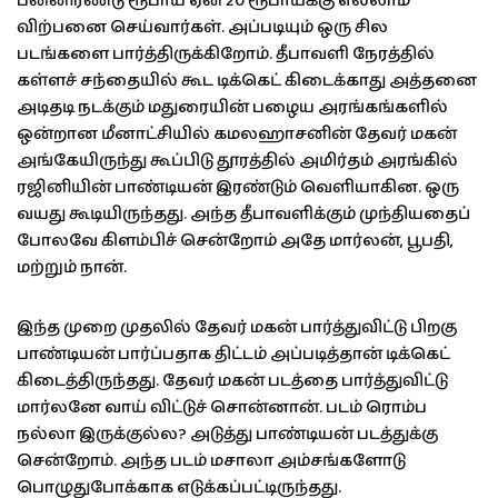
பன்னிரண்டு ரூபாய் ஏன் 20 ரூபாய்க்கு எல்லாம்
விற்பனை செய்வார்கள். அப்படியும் ஒரு சில
படங்களை பார்த்திருக்கிறோம். தீபாவளி நேரத்தில்
கள்ளச் சந்தையில் கூட டிக்கெட் கிடைக்காது அத்தனை
அடிதடி நடக்கும் மதுரையின் பழைய அரங்கங்களில்
ஒன்றான மீனாட்சியில் கமலஹாசனின் தேவர் மகன்
அங்கேயிருந்து கூப்பிடு தூரத்தில் அமிர்தம் அரங்கில்
ரஜினியின் பாண்டியன் இரண்டும் வெளியாகின. ஒரு
வயது கூடியிருந்தது. அந்த தீபாவளிக்கும் முந்தியதைப்
போலவே கிளம்பிச் சென்றோம் அதே மார்லன், பூபதி,
மற்றும் நான்.
இந்த முறை முதலில் தேவர் மகன் பார்த்துவிட்டு பிறகு
பாண்டியன் பார்ப்பதாக திட்டம் அப்படித்தான் டிக்கெட்
கிடைத்திருந்தது. தேவர் மகன் படத்தை பார்த்துவிட்டு
மார்லனே வாய் விட்டுச் சொன்னான். படம் ரொம்ப
நல்லா இருக்குல்ல? அடுத்து பாண்டியன் படத்துக்கு
சென்றோம். அந்த படம் மசாலா அம்சங்களோடு
பொழுதுபோக்காக எடுக்கப்பட்டிருந்தது.