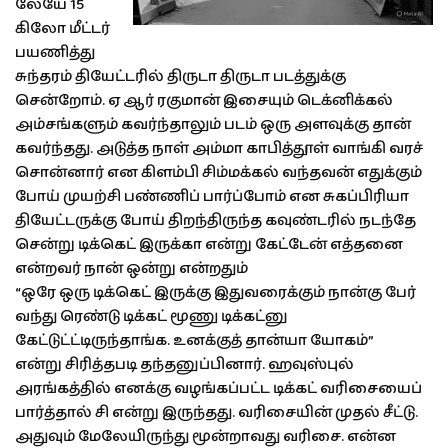
லேயே 15
கிலோ மீட்டர்
பயணித்து
சுந்தரம் தியேட்டரில் திருடா திருடா படத்துக்கு
சென்றோம். ஏ ஆர் ரகுமான் இசையும் டெக்னிக்கல்
அம்சங்களும் கவர்ந்தாலும் படம் ஒரு அளவுக்கு தான்
கவர்ந்தது. அடுத்த நாள் அம்மா காபித்தூள் வாங்கி வரச்
சொன்னார் என கிளம்பி சிம்மக்கல் வந்தவன் எதுக்கும்
போய் முயற்சி பண்ணிப் பார்ப்போம் என சுகப்பிரியா
தியேட்டருக்கு போய் திறந்திருந்த கவுண்டரில் நடந்தே
சென்று டிக்கெட் இருக்கா என்று கேட்டேன் எத்தனை
என்றவர் நான் ஒன்று என்றதும்
“ஒரே ஒரு டிக்கெட் இருக்கு இதுவரைக்கும் நான்கு பேர்
வந்து ரெண்டு டிக்கட் மூணு டிக்கட்னு
கேட்டுட்ட்டிருந்தாங்க. உனக்குத் தான்யா யோகம்”
என்று சிரித்தபடி தந்தனுப்பினார். ஹவுஸ்புல்
அரங்கத்தில் எனக்கு வழங்கப்பட்ட டிக்கட் வரிசையைப்
பார்த்தால் சி என்று இருந்தது. வரிசையின் முதல் சீட்டு.
அதுவும் மேலேயிருந்து மூன்றாவது வரிசை. என்ன