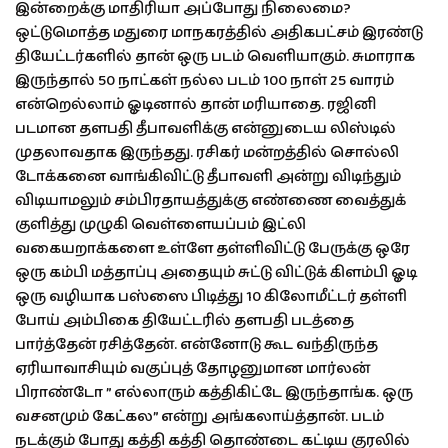
இன்றைக்கு மாதிரியா அப்போது நிலைமை?
ஒட்டுமொத்த மதுரை மாநகரத்தில் அதிகபட்சம் இரண்டு
தியேட்டர்களில் தான் ஒரு படம் வெளியாகும். சுமாராக
இருந்தால் 50 நாட்கள் நல்ல படம் 100 நாள் 25 வாரம்
என்றெல்லாம் ஓடினால் தான் மரியாதை. ரஜினி
படமான தளபதி தீபாவளிக்கு என்னுடைய லிஸ்டில்
முதலாவதாக இருந்தது. ரசிகர் மன்றத்தில் சொல்லி
டோக்கனை வாங்கிவிட்டு தீபாவளி அன்று விடிந்தும்
விடியாமலும் சம்பிரதாயத்துக்கு எண்ணை வைத்துக்
குளித்து முழுகி வெள்ளையப்பம் இட்லி
வகையறாக்களை உள்ளே தள்ளிவிட்டு பேருக்கு ஒரே
ஒரு கம்பி மத்தாப்பு அதையும் சுட்டு விட்டுக் கிளம்பி ஓடி
ஒரு வழியாக பஸ்ஸை பிடித்து 10 கிலோமீட்டர் தள்ளி
போய் அம்பிகை தியேட்டரில் தளபதி படத்தை
பார்த்தேன் ரசித்தேன். என்னோடு கூட வந்திருந்த
ஏரியாவாசியும் வகுப்புத் தோழனுமான மார்லன்
பிராண்டோ ” எல்லாரும் கத்திகிட்டே இருந்தாங்க. ஒரு
வசனமும் கேட்கல” என்று அங்கலாய்த்தான். படம்
நடக்கும் போது கத்தி கத்தி தொண்டை கட்டிய குரலில்