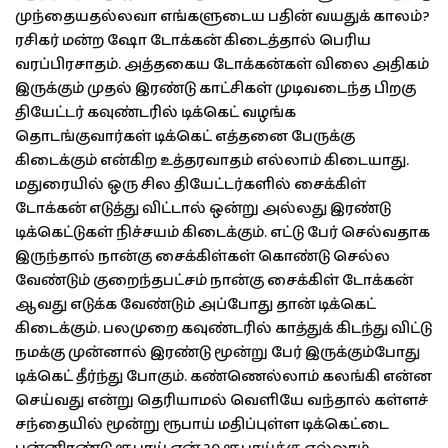
முந்தையதல்லவா எங்களுடைய பதின் வயதுக் காலம்?
ரசிகர் மன்ற ஷோ டோக்கன் கிடைத்தால் பெரிய
வரப்பிரசாதம். அத்தகைய டோக்கன்கள் விலை அதிகம்
இருக்கும் முதல் இரண்டு காட்சிகள் முடிவடைந்த பிறகு
தியேட்டர் கவுண்டரில் டிக்கெட் வழங்க
தொடங்குவார்கள் டிக்கெட் எத்தனை பேருக்கு
கிடைக்கும் என்கிற உத்தரவாதம் எல்லாம் கிடையாது.
மதுரையில் ஒரு சில தியேட்டர்களில் சைக்கிள்
டோக்கன் எடுத்து விட்டால் ஒன்று அல்லது இரண்டு
டிக்கெட்டுகள் நிச்சயம் கிடைக்கும். எட்டு பேர் செல்வதாக
இருந்தால் நான்கு சைக்கிள்கள் கொண்டு செல்ல
வேண்டும் குறைந்தபட்சம் நான்கு சைக்கிள் டோக்கன்
ஆவது எடுக்க வேண்டும் அப்போது தான் டிக்கெட்
கிடைக்கும். பலமுறை கவுண்டரில் காத்துக் கிடந்து விட்டு
நமக்கு முன்னால் இரண்டு மூன்று பேர் இருக்கும்போது
டிக்கெட் தீர்ந்து போகும். கண்ணெல்லாம் கலங்கி என்ன
செய்வது என்று தெரியாமல் வெளியே வந்தால் கள்ளச்
சந்தையில் மூன்று ரூபாய் மதிப்புள்ள டிக்கெட்டை