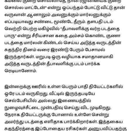
கமலை குறை சொல்லாதே, நான் ரஜினியைக் குறை
சொல்ல மாட்டேன்” என்று ஒப்பந்தம் போட்டு விட்டு தான்
வருவான் ஆனாலும் அவனுக்கும் மார்லனுக்கும்
எப்படியாவது சண்டை மூண்டே தீரும். தளபதி படம்
வெற்றி பெற்ற மகிழ்வில் “தீபாவளிக்கு வர்ற படத்தை
பாரு” என்று சீரியசான கதை அம்சம் கொண்ட குணா
படத்தை மார்லன் கிண்டல் செய்ய அடுத்த வருடத்தின்
சுதந்திர தினம் வரை இரண்டு பேரும் பேசாமல்
இருந்தார்கள். மறுபடி ஒரு வழியாக சமாதானமாகி
அடுத்த வருடத்தின் தீபாவளிக்கு படம் பார்க்க
ரெடியானோம்.
இன்றைக்கு ஊரில் உள்ள பெரும் பாதி தியேட்டர்களில்
ஒரே படம் வருகிறது. வீட்டில் இருந்தபடியே
செல்பேசியில் அல்லது இணையத்தில்
நுழைவுச்சீட்டை முன்பதிவு செய்து விட முடிகிறது.
நேராக தியேட்டருக்கு போனால் உள்ளே சென்று
அமர்ந்து படத்தை எளிதாக பார்க்கிறார்கள். இத்தகைய
சுதந்திரத்தை இப்போதைய ரசிகர்கள் அனுபவிப்பதற்கு