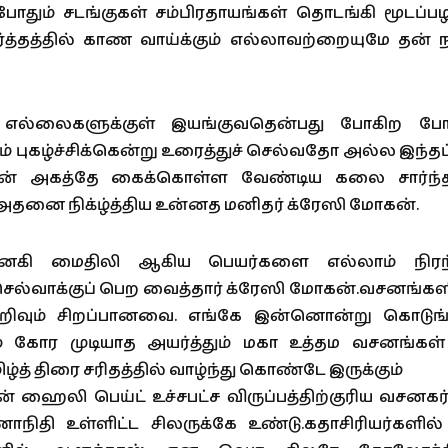
போதும் சடங்குகள் சம்பிரதாயங்கள் தொடங்கி மூடப்பழ
ர்த்தத்தில் காண வாய்க்கும் எல்லாவற்றையுமே தன் ந
எல்லைகளுக்குள் இயங்குவதென்பது போகிற போக்க
 புகழ்ச்சிக்கென்று உரைத்துச் செல்வதோ அல்ல இந்தப்
் அகத்தே கைக்கொள்ள வேண்டிய கலை சார்ந்
அதனை நிக்ழ்த்திய உன்னத மனிதர் க்ரேஸி மோகன்.
ானகி மைதிலி ஆகிய பெயர்களை எல்லாம் நிரந
 செல்வாக்குப் பெற வைத்தார் க்ரேஸி மோகன்.வசனங்களி
ெறிவும் சிறப்பானவை. எங்கே இன்னொன்று கொடுங்க
் கோர முடியாத அயர்த்தும் மகா உத்தம வசனங்கள
ழ்த் திரை சரிதத்தில் வாழ்ந்து கொண்டே இருக்கும்
ன் ஹைலி பெய்ட் உச்சபட்ச விருப்பத்திற்குரிய வசனகர்த
நிதி உள்ளிட்ட சிலருக்கே உண்டு.கதாசிரியர்களில்