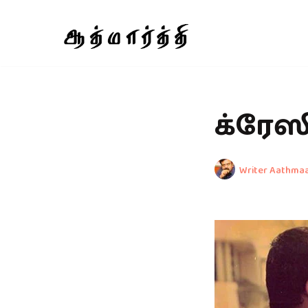
Skip
to
content
க்ரே
Writer Aathmaa