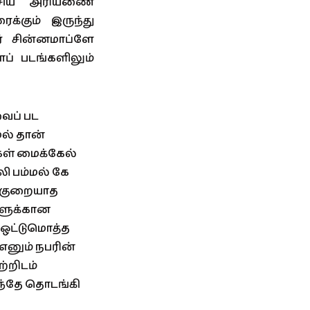
்சிய அரியணை
்கும் இருந்து
் சின்னமாப்ளே
ப் படங்களிலும்
ைப் பட
ல் தான்
கள் மைக்கேல்
 பம்மல் கே
க் குறையாத
்களுக்கான
 ஒட்டுமொத்த
எனும் நபரின்
்றிடம்
ந்தே தொடங்கி