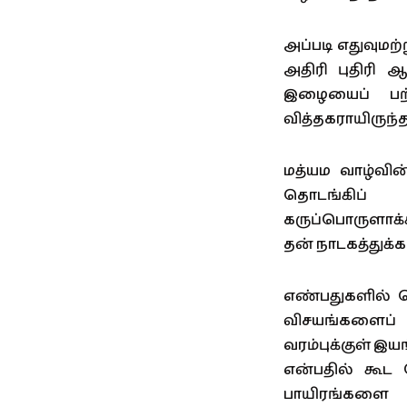
அப்படி எதுவும
அதிரி புதிரி ஆ
இழையைப் பற்
வித்தகராயிருந்தா
மத்யம வாழ்வின
தொடங்கிப
கருப்பொருளாக்
தன் நாடகத்துக
எண்பதுகளில் த
விசயங்களைப் 
வரம்புக்குள் இ
என்பதில் கூட
பாயிரங்களை 