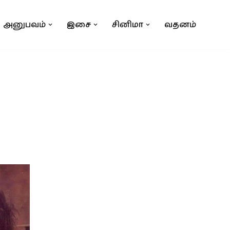
அனுபவம்
இசை
சினிமா
வதனம்