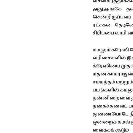
வசனகர்த்தா
அது.அங்கே தன
சென்றிருப்பவ
ரட்சகன் தேடின
சிரிப்பை வாரி
கமலும் க்ரேஸி
வரிசைகளில் இ
க்ரேஸியை முதல
மதன காமராஜன் 
சம்மந்தம் மற்று
படங்களில் கமலும
தன்னிறைவை துல்
நகைச்சுவைப் பங
துணையோடே நிகழ்
ஒன்றைக் கமல்ஹ
வைக்கக் கூடும்