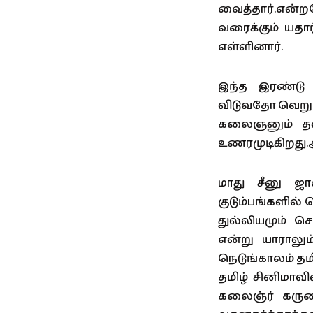
வைத்தார்.என்ற
வரைக்கும் யதா
எள்ளினார்.
இந்த இரண்டு 
விடுவதோ வெறும்
கலைஞனும் தன
உணரமுடிகிறது.
மாது சீனு ஜ
குடும்பங்களில்
துல்லியமும் ச
என்று யாராலும
நெடுங்காலம் தமி
தமிழ் சினிமாவி
கலைஞ்ர் கருணா