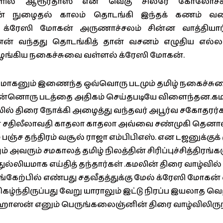
க்களில் ஆரூர்தாஸ் என வெகு சிலரே கோலோச
் நுழைதல் காலம் தொடங்கி இந்தக் கணம் வரைக
ர் க்ரேஸி மோகன் அருணாச்சலம் சின்ன வாத்தியார
ேன் வந்தது தொடங்கித் தான் வசனம் எழுதிய எல்லா
 வழங்கிய நகைச்சுவை வள்ளல் க்ரேஸி மோகன்.
 மோகனும் இணைந்த ஒவ்வொரு படமும் தமிழ் நகைச்சுவ
ன்னொரு படத்தை அதிகம் செய்தபடியே விளைந்தன.கம
ில் திரை நோக்கி அழைத்து வந்தவர் அபூர்வ சகோதரர்
சதிலீலாவதி காதலா காதலா அவ்வை சண்முகி தெனாலி
ம் பஞ்ச தந்திரம் வசூல் ராஜா எம்பிபிஎஸ். என டஜனுக்கு
் அவரும் சமகாலத் தமிழ் நிலத்தின் சிரிப்புச்சித்திரங
லியமாக எய்தித் தந்தார்கள் .கமலின் திரை வாழ்வில்
்கேற்பில் எண்பது சதவீதத்துக்கு மேல் க்ரேஸி மோகன் 
ந்திருப்பது வேறு யாராலும் இட்டு நிரப்ப இயலாத வெற
ாஸன் எனும் பெருங்கலைஞ்னின் திரை வாழ்விலிரு