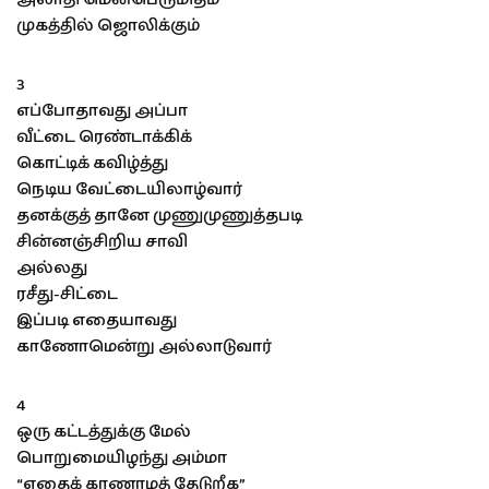
முகத்தில் ஜொலிக்கும்
3
எப்போதாவது அப்பா
வீட்டை ரெண்டாக்கிக்
கொட்டிக் கவிழ்த்து
நெடிய வேட்டையிலாழ்வார்
தனக்குத் தானே முணுமுணுத்தபடி
சின்னஞ்சிறிய சாவி
அல்லது
ரசீது-சிட்டை
இப்படி எதையாவது
காணோமென்று அல்லாடுவார்
4
ஒரு கட்டத்துக்கு மேல்
பொறுமையிழந்து அம்மா
“எதைக் காணாமத் தேடுறீக”