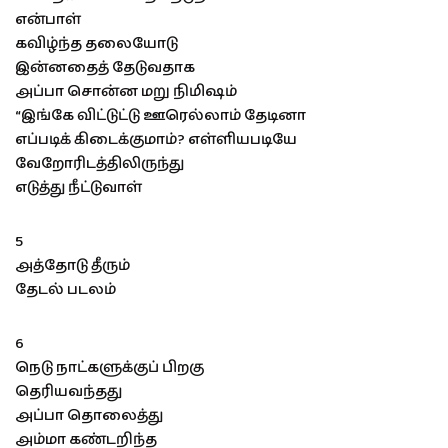
என்பாள்
கவிழ்ந்த தலையோடு
இன்னதைத் தேடுவதாக
அப்பா சொன்ன மறு நிமிஷம்
“இங்கே விட்டுட்டு ஊரெல்லாம் தேடினா
எப்படிக் கிடைக்குமாம்? எள்ளியபடியே
வேறோரிடத்திலிருந்து
எடுத்து நீட்டுவாள்
5
அத்தோடு தீரும்
தேடல் படலம்
6
நெடு நாட்களுக்குப் பிறகு
தெரியவந்தது
அப்பா தொலைத்து
அம்மா கண்டறிந்த