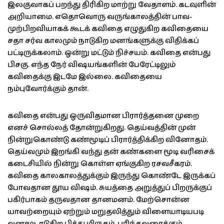
இலகுவாகப் பறந்து திரிகிற மாற்று வேதாளம். கடவுளின்
அறியாமை. எதொவொரு வருங்காலத்தின் பாவ-
முற்பிறவியாகக் கூடக் கவிதை எழுதுகிற கவிதையை
சதா சர்வ காலமும் நாடுகிற மனங்களுக்கு விதிக்கப்
பட்டிருக்கலாம். ஒன்று மட்டும் நிச்சயம். கவிதை என்பது
பிசகு. எந்த நேர் விஷயங்களின் பேரேட்டிலும்
கவிதைக்கு இடமே இல்லை. கவிதையை
நம்புவோர்க்கும் தான்.
கவிதை என்பது ஒருவிதமான பிரார்த்தனை முறை
எனச் சொல்லத் தோன்றுகிறது. தெய்வத்தின் முன்
நின்றுகொண்டு கண்மூடிப் பிரார்த்திக்கிற வினோதம்.
தெய்வமும் இறங்கி வந்து தன் கண்களை மூடி வரிசைக்
கடைசியில் நின்று கொள்ள ஏங்குகிற ரசவசீகரம்.
கவிதை காலகாலத்துக்கும் இருந்து கொண்டே இருக்கப்
போவதான தூய விஷம். சுயத்தை அறுத்துப் பிறருக்குப்
பகிர்பாகம் தருவதான தானமனம். மேற்சொன்ன
யாவற்றையும் ஏற்றும் மறுதலித்தும் விளையாடியபடி
வனமூடாடுகிற பித்து மிருகம். புரிந்தவரைக்கும்