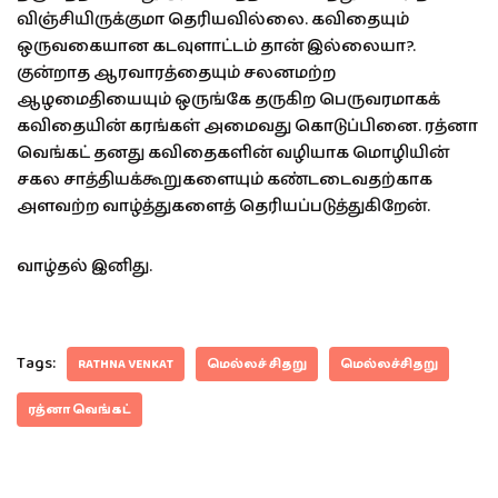
விஞ்சியிருக்குமா தெரியவில்லை. கவிதையும்
ஒருவகையான கடவுளாட்டம் தான் இல்லையா?.
குன்றாத ஆரவாரத்தையும் சலனமற்ற
ஆழமைதியையும் ஒருங்கே தருகிற பெருவரமாகக்
கவிதையின் கரங்கள் அமைவது கொடுப்பினை. ரத்னா
வெங்கட் தனது கவிதைகளின் வழியாக மொழியின்
சகல சாத்தியக்கூறுகளையும் கண்டடைவதற்காக
அளவற்ற வாழ்த்துகளைத் தெரியப்படுத்துகிறேன்.
வாழ்தல் இனிது.
Tags:
RATHNA VENKAT
மெல்லச் சிதறு
மெல்லச்சிதறு
ரத்னா வெங்கட்