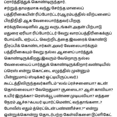
ப்ரார்த்தித்துக் கொண்டிருந்தார்.
சற்றுத் தாமதமாக வந்து சேர்ந்த மாலைப்
பத்திரிகையின் ரிப்போர்ட்டர்(ஆரம்பத்தில் விற்பனைப்
பிரதிநிதி ஆக வேலைபார்த்தவர்.பிறகு
சர்க்குலேஷனில் ஆறு வருடங்கள்.அதன் பிற்பாடு
மதுரை ஏரியா ரிப்போர்ட்டர் வேறு வாரப்பத்திரிகைக்குப்
போய்விட ஏற்பட்ட வெற்றிடத்தை இவரைக் கொண்டு
நிரப்பிக் கொண்டார்கள்.அவர் வேலைபார்க்கும்
பத்திரிகையும் வேறு நல்ல ஆளைப் பார்த்துக்
கொண்டிருக்கிறது.இவரும் வேறொரு நல்ல
வேலையைப் பார்த்துக் கொண்டிருக்கிறார்.வண்டியில்
ப்ரெஸ் என்று கொட்டை எழுத்தில் முன்னும்
பின்னுமாய் ஸ்டிக்கர் ஒட்டியிருப்பவர்.)
கூட்டத்திலிருந்தவர்களிடம் “லவ் ப்ரச்சனையா? கடன்
தொல்லையா? வேறெதுமா? சூஸைடா? ஆள் காலியா?
உயிர் இருக்கா? ரெஸ்க்யூ பண்ண முடியலியா? எத்தன
நேரம் ஆச்சு?ஃபயர் டிபார்ட்மெண்ட் வந்தாங்களா..?
போலீஸ் எதும் த்ரெட்டென் பண்ணிச்சா.?” என்று
ஒன்றுக்கொன்று தொடர்பற்ற கேள்விகளை டூப்ளிகேட்