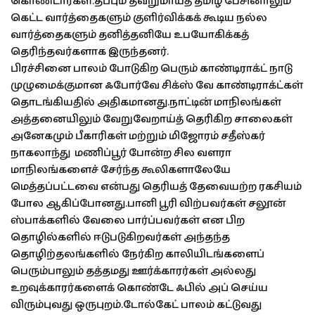
கொண்டார்கள்.தப்பும் தவறுமாய்த் தமிழ் பேசினாலும்
கெட்ட வார்த்தைகளும் குளிர்விக்கக் கூடிய நல்ல
வார்த்தைகளும் தனித்தனியே உபயோகிக்கத்
தெரிந்தவர்களாக இருந்தனர்.
பிரச்சினை பாலம் போடுகிற பெரும் காண்டிராக்ட் நாடு
முழுமைக்குமான ஃபோர்வே சிக்ஸ் வே காண்டிராக்ட்கள்
தொடங்கியதில் அதிகமானது.நாட்டின் மாநிலங்கள்
அத்தனையிலும் வேறுவேறாய்த் தெரிகிற சாலைகள்
அனேகமும் பீகாரிகள் மற்றும் மிஜோரம் சதீஸ்கர்
நாகலாந்து மணிப்பூர் போன்ற சில வளரா
மாநிலங்களைச் சேர்ந்த கூலிகளாலேயே
மெத்தப்பட்டவை என்பது தெரியத் தேவையற்ற ரகசியம்
போல ஆகிப்போனது.பானி பூரி விற்பவர்கள் சலூன்
ஸ்பாக்களில் வேலை பார்ப்பவர்கள் என பிற
தொழில்களில் ஈடுபடுகிறவர்கள் அந்தந்த
தொழிற்தலங்களில் நேர்கிற காலியிடங்களைப்
பெரும்பாலும் தத்தமது ஊர்க்காரர்கள் அல்லது
உறவுக்காரர்களைக் கொண்டே ஃபில் அப் செய்ய
விரும்புவது ஒருபுறம்.டோல்கேட் பாலம் கட்டுவது