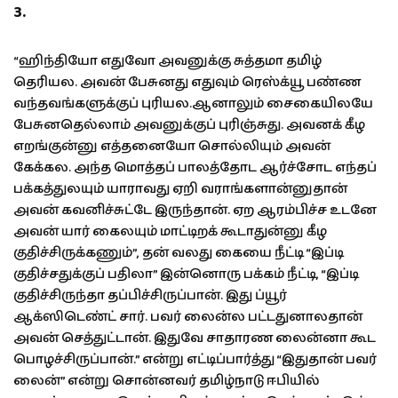
3.
“ஹிந்தியோ எதுவோ அவனுக்கு சுத்தமா தமிழ்
தெரியல. அவன் பேசுனது எதுவும் ரெஸ்க்யூ பண்ண
வந்தவங்களுக்குப் புரியல.ஆனாலும் சைகையிலயே
பேசுனதெல்லாம் அவனுக்குப் புரிஞ்சுது. அவனக் கீழ
எறங்குன்னு எத்தனையோ சொல்லியும் அவன்
கேக்கல. அந்த மொத்தப் பாலத்தோட ஆர்ச்சோட எந்தப்
பக்கத்துலயும் யாராவது ஏறி வராங்களான்னுதான்
அவன் கவனிச்சுட்டே இருந்தான். ஏற ஆரம்பிச்ச உடனே
அவன் யார் கைலயும் மாட்டிறக் கூடாதுன்னு கீழ
குதிச்சிருக்கணும்”, தன் வலது கையை நீட்டி “இப்டி
குதிச்சதுக்குப் பதிலா” இன்னொரு பக்கம் நீட்டி, “இப்டி
குதிச்சிருந்தா தப்பிச்சிருப்பான். இது ப்யூர்
ஆக்ஸிடெண்ட் சார். பவர் லைன்ல பட்டதுனாலதான்
அவன் செத்துட்டான். இதுவே சாதாரண லைன்னா கூட
பொழச்சிருப்பான்.” என்று எட்டிப்பார்த்து “இதுதான் பவர்
லைன்” என்று சொன்னவர் தமிழ்நாடு ஈபியில்