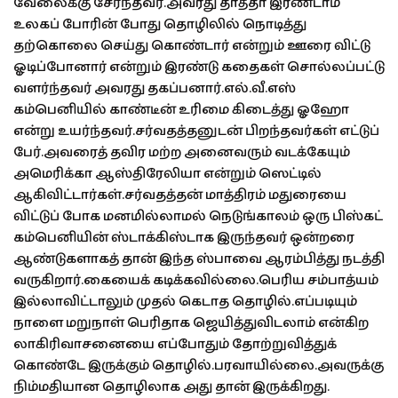
வேலைக்கு சேர்ந்தவர்.அவரது தாத்தா இரண்டாம்
உலகப் போரின் போது தொழிலில் நொடித்து
தற்கொலை செய்து கொண்டார் என்றும் ஊரை விட்டு
ஓடிப்போனார் என்றும் இரண்டு கதைகள் சொல்லப்பட்டு
வளர்ந்தவர் அவரது தகப்பனார்.எல்.வீ.எஸ்
கம்பெனியில் காண்டீன் உரிமை கிடைத்து ஓஹோ
என்று உயர்ந்தவர்.சர்வதத்தனுடன் பிறந்தவர்கள் எட்டுப்
பேர்.அவரைத் தவிர மற்ற அனைவரும் வடக்கேயும்
அமெரிக்கா ஆஸ்திரேலியா என்றும் ஸெட்டில்
ஆகிவிட்டார்கள்.சர்வதத்தன் மாத்திரம் மதுரையை
விட்டுப் போக மனமில்லாமல் நெடுங்காலம் ஒரு பிஸ்கட்
கம்பெனியின் ஸ்டாக்கிஸ்டாக இருந்தவர் ஒன்றரை
ஆண்டுகளாகத் தான் இந்த ஸ்பாவை ஆரம்பித்து நடத்தி
வருகிறார்.கையைக் கடிக்கவில்லை.பெரிய சம்பாத்யம்
இல்லாவிட்டாலும் முதல் கெடாத தொழில்.எப்படியும்
நாளை மறுநாள் பெரிதாக ஜெயித்துவிடலாம் என்கிற
லாகிரிவாசனையை எப்போதும் தோற்றுவித்துக்
கொண்டே இருக்கும் தொழில்.பரவாயில்லை.அவருக்கு
நிம்மதியான தொழிலாக அது தான் இருக்கிறது.