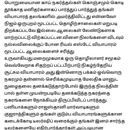
பொறுமையான காய் நகர்த்தல்கள் கொஞ்சமும் கொடி
தூக்காத மனிதர்களாகப் பார்த்துப் பார்த்துத் தங்கள்
வியாபாரத் தலங்களில் அமர்த்திவிட்டது என்னவோ
நிஜம்.ஒருபுறம் மூடப்பட்ட தொழிற்சாலைகள் மறுபடி
திறக்கப்படவே இல்லை.ஆலைகள் லேண்டுகளாக
மாற்றப்பட்டு விற்கப்பட்டன.விளை நிலங்களை விடவும்
நல்லவிலைக்குப் போன ரியல் எஸ்டேட் வியாபாரம்
மூடப்பட்ட ஆலைகளைச் சரித்து
உருவாகியது.மறைமுகமாக ஒரு தொழிலாளர் சமூகம்
வெவ்வேறாக சிதற்றப் பட்டபிற்பாடு நிகழ்ந்தேறிய
சூட்சும வியாபாரம் அது.இன்னொரு பக்கம் ஒவ்வொரு
நகரமும் தன்னால் செரிக்கமுடியாத மேலதிக மானுட
நுழைதலை தனக்கடுத்தாற்போல் இருந்த நிலத்தின்
பால் தள்ள முயன்றபடியே தனக்கடுத்த நகரத்தை
நகரங்களை நோக்கியும் திருப்பிவிடப் பார்த்தது.
பனியாக்களும் ராஜஸ்தானி மார்வாடிகளும்
குஜராத்திகளும் தங்கள் குடும்ப வியாபாரங்களுக்கான
கடைக்கோடி டீலர்ஷிப் வரைக்கும் தங்கள் இனம் சார்ந்த
டீலர்களையே எதிர்பார்த்தார்கள்.அப்படியான