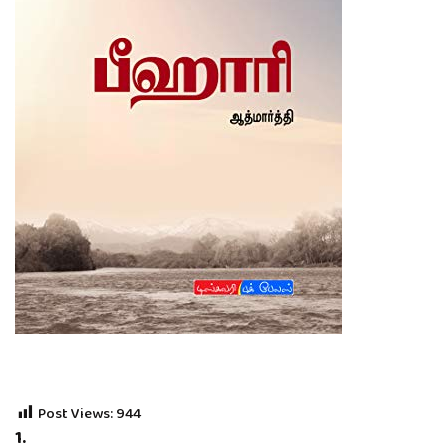
Post Views:
944
1.