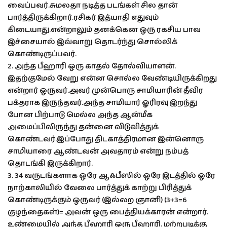
வைப்பவர்.சுமலதா நடித்த படங்கள் சில தான்
பார்த்திருக்கிறார்.ரசிகர் இத்யாதி எதுவும்
கிடையாது.என்றாலும் தனக்கென ஒரு ரகசிய பாவ
இச்சையால் இவ்வாறு தொடர்ந்து சொல்லிக்
கொண்டிருப்பவர்.
2. அந்த பீஹாரி ஒரு காதல் தோல்வியாளன்.
இதற்குமேல் வேறு என்ன சொல்ல வேண்டியிருக்கிறது
என்றார் ஒருவர்.அவர் முன்பொரு சாமியாரின் தீவிர
பக்தராக இருந்தவர்.அந்த சாமியார் ஓரிரவு இறந்து
போன பிற்பாடு மெல்ல அந்த ஆன்மீக
அமைப்பிலிருந்து தன்னை விடுவித்துக்
கொண்டவர்.இப்போது திடகாத்திரமான இன்னொரு
சாமியாரை ஆண்டவன் அவதாரம் என்று நம்பத்
தொடங்கி இருக்கிறார்.
3. 34 வருடங்களாக ஒரே ஆஃபீஸில் ஒரே இடத்தில் ஒரே
நாற்காலியில் வேலை பார்த்துக் காற்று பிரித்துக்
கொண்டிருக்கும் ஒருவர் (இல்லற ஞானி) (3+3=6
குழந்தைகள்)= அவன் ஒரு பைத்தியக்காரன் என்றார்.
உண்மையில் அந்த பீஹாரி ஒரு பீஹாரி. மற்றபடிக்கு