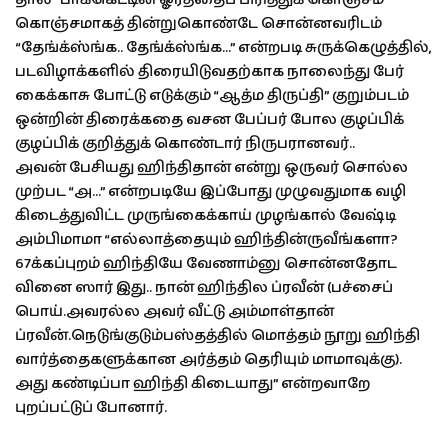
கொஞ்சமாகத் தின்றுகொண்டே சொன்னவரிடம்
“தேங்க்ஸ்ங்க.. தேங்க்ஸ்ங்க…” என்றபடி சுருக்கெழுத்தில்,
படவிழாக்களில் திரையிடுவதற்காக நாலைந்து பேர்
கைக்காசு போட்டு எடுக்கும் “ஆத்ம திருப்தி” குறும்படம்
ஒன்றின் திரைக்கதை வசன பேப்பர் போல குழப்பிக்
குழப்பிக் குறித்துக் கொண்டார் நிருபரானவர்..
அவன் பேசியது ஹிந்திதான் என்று ஒருவர் சொல்ல
முற்பட “அ…” என்றபடியே இப்போது முழுவதுமாக வழி
கிடைத்துவிட்ட முருங்கைக்காய் முழங்கால் வேஷ்டி
அம்பிமாமா “எல்லாத்தையும் ஹிந்தின்ருவீங்களா?
67க்கப்புறம் ஹிந்தியே வேணாம்னு சொன்னதோட
வினை ஸார் இது.. நான் ஹிந்தில ப்ரவீன் (பச்சைப்
பொய்.அவரல்ல அவர் வீட்டு அம்மாள்தான்
ப்ரவீன்.நெடுங்குடும்பஸ்தத்தில் மொத்தம் நூறு ஹிந்தி
வார்த்தைகளுக்கான அர்த்தம் தெரியும் மாமாவுக்கு).
அது கண்டிப்பா ஹிந்தி கிடையாது” என்றவாறே
புறப்பட்டுப் போனார்.