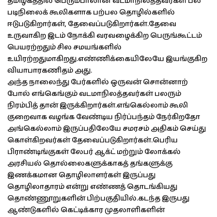
தமிழகத்தில் பெரும்பாலான வடமாநிலத்தவர்கள் பல
படிநிலைக் கூலிகளாக பற்பல தொழில்களில்
ஈடுபடுகிறார்கள், தேவைப்படுகிறார்கள்.தேவை
உருவாகிற இடம் நோக்கி வரவழைக்கிற பெருங்கூட்டம்
பெயரற்றதும் சில சமயங்களில்
உயிரற்றதுமாகிறது.எண்ணிக்கையிலே
யே இயங்குகிற
வியாபாரகணிதம் அது.
அந்த நாலைந்து பேர்களில் ஒருவன் சொன்னாற்
போல் எங்கெங்கும் வடமாநிலத்தவர்கள் பலரும்
நிரம்பித் தான் இருக்கிறார்கள்.எங்கெல்லாம் கூலி
குறைவாக வழங்க வேண்டிய நிர்ப்பந்தம் நேர்கிறதோ
அங்கெல்லாம் இருப்பதிலேயே சமரசம் அதிகம் செய்து
கொள்கிறவர்கள் தேவைப்படுகிறார்கள்.பெரிய
பிராண்டிங்குகள் லேபர் ஆக்ட் மற்றும் லோக்கல்
அரசியல் தொல்லைகளுக்காகத் தங்களுக்கு
இணக்கமான தொழிலாளர்கள் இருப்பது
தொழிலாதாரம் என்று எண்ணத் தொடங்கியது
தொண்ணூறுகளின் பிற்பகுதியில்.கடந்த இருபது
ஆண்டுகளில் கெட்டிக்கார முதலாளிகளின்