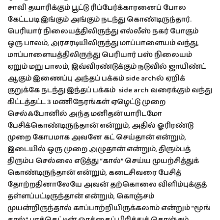
சாவி தயாரிக்கும் பூட்டு ரிப்பேர்க்காரனைப் போல
கேட்டபடி இங்கும் அங்கும் நடந்து கொண்டிருந்தார்.
பெரியார் நிலையத்திலிருந்து எல்லீஸ் நகர் போகும்
ஒரு பாலம், அரசரடியிலிருந்து மாப்பாளையம் வந்து,
மாப்பாளையத்திலிருந்து பெரியார் பஸ் நிலையம்
ஏறும் மறு பாலம், இவ்விரண்டுக்கும் நடுவில் ஜாயிண்ட்
ஆகும் இணைப்பு அந்தப் பக்கம் side archல் ஏறிக்
குறுக்கே நடந்து இந்தப் பக்கம் side arch வரைக்கும் வந்து
கிட்டத்தட்ட 3 மணிநேரங்கள் ஏழெட்டு முறை
செல்ஃபோனில் அந்த மனிதன் யாரிடமோ
பேசிக்கொண்டிருந்தான் என்றும், அதில் ஓரிரண்டு
முறை கோபமாக அவனே கட் செய்தான் என்றும்,
இடையில் ஒரு முறை அழுதான் என்றும், திரும்பத்
திரும்ப செல்லை எடுத்து “கால்” செய்ய முயற்சித்துக்
கொண்டிருந்தான் என்றும், கடைசிவரை பேசித்
தோற்றதினாலேயே அவன் தற்கொலை விளிம்புக்குத்
தள்ளப்பட்டிருந்தான் என்றும், கொஞ்சம்
முயன்றிருந்தால் காப்பாற்றியிருக்கலாம் என்றும் “மூங்
தால்” பாக்கெட்டின் ஓரத்தைப் பிரித்துக் கொஞ்சம்