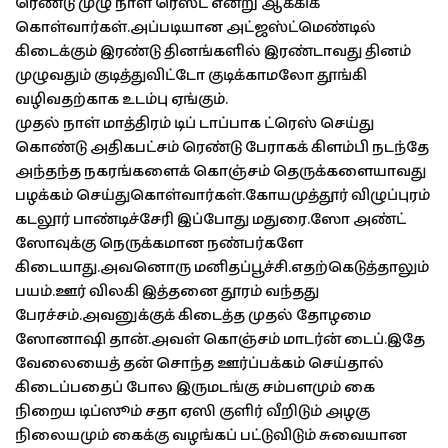
ரெண்டு முழு நாள் ரெஸ்ட் என்று ஆக்கிக்
கொள்வார்கள்.அப்படியான அட்ஜஸ்ட்மெண்டில்
கிடைக்கும் இரண்டு தினங்களில் இரண்டாவது தினம்
முழுவதும் குடித்துவிட்டோ குடிக்காமலோ தூங்கி
வழிவதற்காக உடம்பு ஏங்கும்.
முதல் நாள் மாத்திரம் டிப் டாப்பாக ட்ரெஸ் செய்து
கொண்டு அதிகபட்சம் ரெண்டு பேராகக் கிளம்பி நடந்தே
அந்தந்த நகரங்களைக் கொஞ்சம் தெருக்களையாவது
பழக்கம் செய்துகொள்வார்கள்.கோயமுத்தூர் விழுப்புரம்
கடலூர் பாண்டிச்சேரி இப்போது மதுரை.ஸோ அண்ட்
ஸோவுக்கு நெருக்கமான நண்பர்களே
கிடையாது.அவனொரு மனிதப்பூச்சி.எதற்கெடுத்தாலும்
பயம்.ஊர் விலகி இத்தனை தூரம் வந்தது
பேரச்சம்.அவனுக்குக் கிடைத்த முதல் தோழமை
ஸோனாஷி தான்.அவள் கொஞ்சம் மாடர்ன் டைப்.இதே
வேலையைத் தன் சொந்த ஊர்ப்பக்கம் செய்தால்
கிடைப்பதைப் போல இருமடங்கு சம்பளமும் கை
நிறைய டிப்ஸூம் சதா ஏஸி குளிர் வீறிடும் அழகு
நிலையமும் கைக்கு வழங்கப் பட்டுவிடும் சுவையான