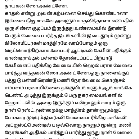
நாயகன் ஸோஅண்ட்ஸோ.
காதல் என்று அவன் கற்பனை செய்து கொண்டானா
இல்லை நிஜமாகவே அவளும் காதலித்தாளா என்பதில்
ஒரு சின்ன குழப்பம் இருந்தது.உண்மையில் இரண்டு
பேரும் வேலை பார்த்த இடங்களின் இடைதூரம் மூன்று
கிலோமீட்டர்கள் மாத்திரமே.வரப்போகும் ஒரு
நெட்வொர்கிற்காக ஃபைபர் ஆப்டிகல் கேபிள் பதிக்கும்
காண்டிராக்டில் பள்ளம் தோண்டப்பட்ட பிற்பாடு
கேபிளைப் பதிக்கிற வேலையில் ஹெல்பராக வேலை
பார்த்து வந்தவன் ஸோ அண்ட் ஸோ.ஒரு நாளைக்குப்
பத்து டு பன்னிரெண்டு மணி நேர வேலை.கொஞ்சம்
சம்பளம் பரவாயில்லை.தங்குமிடங்களும் ஆங்காங்கே
டெண்ட் அடித்து இருக்கும்.பெரு நகர மையங்களில்
ஹோட்டலில் அறை இருக்கும் என்றாலும் வாரம் ஒரு
நாள் ரெஸ்ட்.அன்றைக்கு மாத்திரம் தான் ரூமுக்குப்
போகவர முடியும்.இவர்கள் வேலைபார்க்கிற பசங்கள்
அட்ஜஸ்ட்மெண்டில் பஒவ்வொரு நாளும் மூன்று மணி
நேரங்கள் அதிகம் பார்த்துப் பார்த்து ஐந்து நாள் வேலை