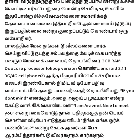
தள்ளி விழுந்திருந்தால் பிழைத்திருப்பானென்று உச்சுக்
கொட்டினார்கள்.மதுரை போன்ற செமி நகரங்களில்
இதுபோன்ற சிச்சுவேஷன்களை சமாளிக்கத்
தேவையான வலை இத்யாதிகள் அவ்வளவாய் இருப்பு
இருப்பதில்லை என்று குறைப்பட்டுக் கொண்டார் ஒரு
வயோதிகர்.
பாலத்தின்மேல் தங்கள் டூ வீலர்களை பார்க்
செய்துவிட்டு நடந்த சம்பவத்தை வேடிக்கை பார்த்த
பலரும் மெல்லக் கலையத் தொடங்கினர். 3GB RAM
Duocore processor lolipop version கொண்ட android 2.1.1
3G/4G cell phoneல் அந்த பீஹாரியின் மிகச்சரியான
கடைசி இரண்டேகால் நிமிட விடியோ பதிவு
வாட்ஸாப்பில் தனது பயணத்தைத் தொடங்கியது. “If you
dont mind” எனக்கும் அதை அனுப்ப முடியுமா” என்று
கேட்டு வாங்கிக் கொண்டவன் “I am Aravind. Nice to meet
you” என்று கைகொடுத்தான். பதிலுக்குத் தன் பெயர்
சொன்ன வீடியோ எடுத்தவனிடம் “நீங்க எங்க ஒர்க்
பண்றிங்க?” என்று கேட்க அவர்கள் பேச
ஆரம்பித்தார்கள். டூ வீலர்களும், கார்களும்,