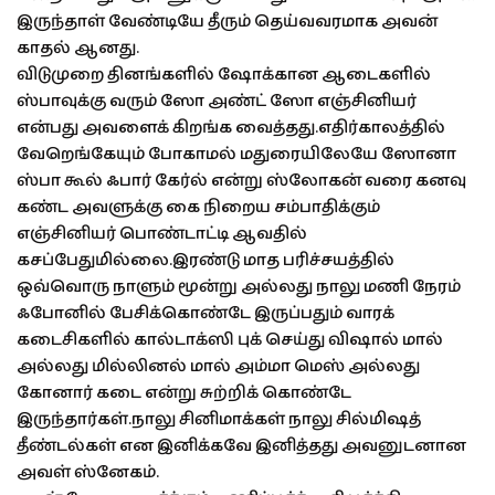
இருந்தாள் வேண்டியே தீரும் தெய்வவரமாக அவன்
காதல் ஆனது.
விடுமுறை தினங்களில் ஷோக்கான ஆடைகளில்
ஸ்பாவுக்கு வரும் ஸோ அண்ட் ஸோ எஞ்சினியர்
என்பது அவளைக் கிறங்க வைத்தது.எதிர்காலத்தில்
வேறெங்கேயும் போகாமல் மதுரையிலேயே ஸோனா
ஸ்பா கூல் ஃபார் கேர்ல் என்று ஸ்லோகன் வரை கனவு
கண்ட அவளுக்கு கை நிறைய சம்பாதிக்கும்
எஞ்சினியர் பொண்டாட்டி ஆவதில்
கசப்பேதுமில்லை.இரண்டு மாத பரிச்சயத்தில்
ஒவ்வொரு நாளும் மூன்று அல்லது நாலு மணி நேரம்
ஃபோனில் பேசிக்கொண்டே இருப்பதும் வாரக்
கடைசிகளில் கால்டாக்ஸி புக் செய்து விஷால் மால்
அல்லது மில்லினல் மால் அம்மா மெஸ் அல்லது
கோனார் கடை என்று சுற்றிக் கொண்டே
இருந்தார்கள்.நாலு சினிமாக்கள் நாலு சில்மிஷத்
தீண்டல்கள் என இனிக்கவே இனித்தது அவனுடனான
அவள் ஸ்னேகம்.