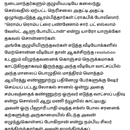
நடைமாந்தர்களும் குழுமியபடியே கலைந்து
செல்வதில் ஏற்பட்ட நெரிசலை அதட்டி அதட்டி
ஒழுங்குபடுத்த ஆரம்பித்தார்கள் ட்ராஃபிக் போலீஸார்.
“ரொம்ப ரொம்ப ட்ரை பண்ணோம் சார். பட் எல்லாம்
வேஸ்ட். ஆளு போயிட்டான்” என்று யாரோ யாருக்கோ
தகவல் சொன்னார்கள்.
அங்கே குழுமியிருந்தவர்கள் எடுத்த வீடியோக்களில்
மேற்சொன்ன வீடியோ தான் ஆகச்சிறந்த resolution
உடனும் விழுந்தவனைக் கொஞ்சம் நெருக்கமாகக்
காட்டுகிறதாகவும் இருந்தது.அந்த வீடியோ வாட்சப்பில்
அந்த மாலைப் பொழுதில் மாத்திரம் மொத்தம்
ஆயிரத்து எண்ணூற்று பதினேழு பேர்களுக்கு ஷேர்
செய்யப் பட்டது.லோகல் சானல் ஒன்று அதை
சம்பவத்தைக் கண்ணுற்ற ஒருவர் எடுத்த வாட்ஸப் பதிவு
என்று சொல்லி ஆறு மணி ந்யூஸில் காட்டியது.
அவன் ஒரு பீஹாரி.பாதி மடித்த எக்ஸ் போல சரளைக்
கற்களுக்கு அருகாமையில் கிடந்த அவன்
எழுந்துகொள்ளப் போகிறான் என்று நம்பிய சிலர்
காத்திருந்தார்கள்.அவன் எழுந்திருக்கப்