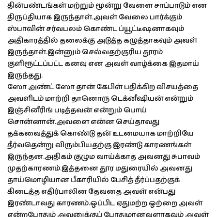
தின்பண்டங்கள் மற்றும் மூன்று வேளை சாப்பாடும் என
திருப்தியாக இருந்தாள்.அவள் வேலை பார்க்கும்
ஸ்பாவின் சர்வபலம் கொண்ட ப்யூட்டீஷனாகவும்
அதிகாரத்தில் தலைக்கு அடுத்த கழுத்தாகவும் அவள்
இருந்தாள்.இன்னும் செல்வதற்குரிய தூரம்
குளிரூட்டப்பட்ட கனவு என அவள் வாழ்க்கை இதமாய்
இருந்தது.
ஸோ அண்ட் ஸோ தான் கேபிள் பதிக்கிற விசயத்தை
அவளிடம் மாற்றி தானொரு டெக்னீஷியன் என்றும்
இஞ்சினீரிங் படித்தவன் என்றும் பொய்
சொன்னான்.அவளை என்ன செய்தாவது
தக்கவைத்துக் கொண்டு தன் உடமையாக மாற்றியே
தீர்வதென்று விரும்பியதற்கு இரண்டு காரணங்கள்
இருந்தன.அதிகம் குழும வாய்க்காத அவனது சுபாவம்
முதற்காரணம்.இத்தனை தூர மதுரையில் அவனது
தாய்மொழியான பீகாரியில் பேசித் தீர்ப்பதற்குக்
கிடைத்த எதிர்பாலின தேவதை அவள் என்பது
இரண்டாவது காரணம்.ஒப்பிட ஏதுமற்ற ஒற்றை அவள்
என்றபோதும் அவனுக்குப் போதுமானவளாகவும் அவள்