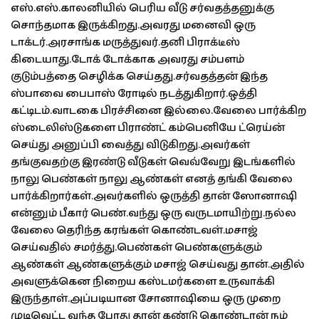
எஸ்.எஸ்.காலனியில் பெரிய வீடு சர்வதத்தனுக்கு
சொந்தமாக இருக்கிறது.அவரது மனைவி ஒரு
டாக்டர்.அரசாங்க மருத்துவர்.தனி பிராக்டீஸ்
கிடையாது.டோக் டோக்காக அவரது சம்பளம்
குடும்பத்தை செழிக்க செய்தது.சர்வதத்தன் இந்த
ஸ்பாவை பைபாஸ் ரோடில் நடத்துகிறார்.ஒத்தி
கட்டிடம்.வாடகை பிரச்சினை இல்லை.வேலை பார்க்கிற
ஸ்டைலிஸ்டுகளை பிராண்ட் கம்பெனியே ட்ரெய்ன்
செய்து அனுப்பி வைத்து விடுகிறது.அவர்கள்
தங்குவதற்கு இரண்டு வீடுகள் வெவ்வேறு இடங்களில்
நாலு பெண்கள் நாலு ஆண்கள் எனத் தங்கி வேலை
பார்க்கிறார்கள்.அவர்களில் ஒருத்தி தான் ஸோனாஷி
என்னும் பீகார் பெண்.வந்து ஒரு வருடமாயிற்று.நல்ல
வேலை தெரிந்த கரங்கள் கொண்டவள்.மசாஜ்
செய்வதில் சமர்த்து.பெண்கள் பெண்களுக்கும்
ஆண்கள் ஆண்களுக்கும் மசாஜ் செய்வது தான்.அதில்
அவளுக்கென நிறைய கஸ்டமர்களை உருவாக்கி
இருந்தாள்.அப்படியான சோனாஷியை ஒரு முறை
முடிவெட்ட வந்த போது தான் கண்டு கொண்டான் நம்