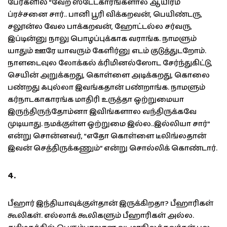
பேர்களில் “வேற ஸ்டேட்காரங்களால ஆயிரம்
ப்ரச்சனை சார்.. பானி பூரி விக்கறவன், பெயிண்டரு,
சலூன்ல வேல பாக்கறவன், ஹோட்டல்ல சர்வரு,
இப்டின்னு நாலு பொழப்புக்காக வராங்க. நாமளும்
யாதும் ஊரே யாவரும் கேளிர்னு எடம் குடுத்துடறோம்.
நாளடைவுல லோக்கல் க்ரிமினல்ஸோட சேர்ந்துகிட்டு,
செயின் அறுக்கறது, கொள்ளை அடிக்கறது, கொலை
பண்றது ஃபுல்லா இவங்கதான் பண்றாங்க. நாமளும்
கர்நாடகாகாரங்க மாதிரி உருத்தா ஒற்றுமையா
இருந்திருந்தோம்னா இவிங்களால வந்திருக்கவே
முடியாது. நமக்குள்ள ஒற்றுமை இல்ல..இல்லியா சார்”
என்று சொன்னவர், “எதோ கொள்ளை டீலிங்லதான்
இவன் செத்திருக்கணும்” என்று சொல்லிக் கொண்டார்.
4.
பீஹார் இந்தியாவுக்குள்தான் இருக்கிறதா? பீஹாரிகள்
கூலிகள். எல்லாக் கூலிகளும் பீஹாரிகள் அல்ல.