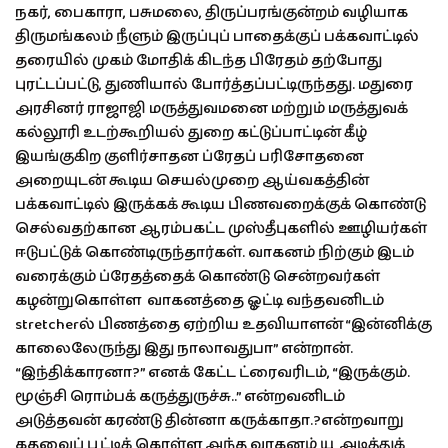
நகர், பைகாரா, பசுமலை, திருப்பரங்குன்றம் வழியாக
திருமங்கலம் நீளும் இருப்புப் பாதைக்குப் பக்கவாட்டில்
தரையில் முகம் மோதிக் கிடந்த பிரேதம் தற்போது
புரட்டப்பட்டு, துணியால் போர்த்தப்பட்டிருந்தது. மதுரை
அரசினர் ராஜாஜி மருத்துவமனை மற்றும் மருத்துவக்
கல்லூரி உடற்கூறியல் துறை கட்டுப்பாட்டின் கீழ்
இயங்குகிற குளிர்சாதன ப்ரேதப் பரிசோதனை
அறையுடன் கூடிய செயல்முறை ஆய்வகத்தின்
பக்கவாட்டில் இருக்கக் கூடிய பிணவறைக்குக் கொண்டு
செல்வதற்கான ஆரம்பகட்ட முஸ்தீபுகளில் ஊழியர்கள்
ஈடுபட்டுக் கொண்டிருந்தார்கள். வாகனம் நிற்கும் இடம்
வரைக்கும் ப்ரேதத்தைக் கொண்டு சென்றவர்கள்
கழன்றுகொள்ள வாகனத்தை ஓட்டி வந்தவனிடம்
stretcherல் பிணத்தை ஏற்றிய உதவியாளன் “இன்னிக்கு
காலைலேருந்து இது நாலாவதுபா” என்றான்.
“இந்திக்காரனா?” எனக் கேட்ட ட்ரைவரிடம், “இருக்கும்.
மூஞ்சி ரொம்பக் கருத்துருச்சு..” என்றவனிடம்
அடுத்தவன் கரண்டு தின்னா கருக்காதா.?என்றவாறு
கதவைப் பூட்டிக் கொள்ள அந்த வாகனம் யூ அடித்துக்