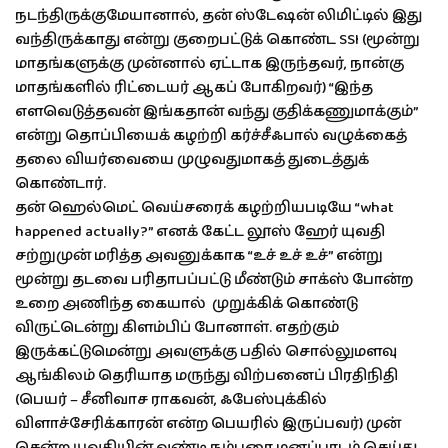
நடந்திருக்குமேயானால், தன் ஸ்டேஷன் லிமிட்டில் இது
வந்திருக்காது என்று குறைபட்டுக் கொண்ட SSI (மூன்று
மாதங்களுக்கு முன்னால் ஏட்டாக இருந்தவர், நான்கு
மாதங்களில் ரிட்டையர் ஆகப் போகிறவர்) “இந்த
எளவெடுத்தவன் இங்கதான் வந்து குதிக்கணுமாக்கும்”
என்று தொப்பியைக் கழற்றி கர்ச்சீஃபால் வழுக்கைத்
தலை வியர்வையை முழுவதுமாகத் துடைத்துக்
கொண்டார்.
தன் ஹெல்மெட் வெய்சரைக் கழற்றியபடியே “what
happened actually?” எனக் கேட்ட லூஸ் ஹேர் யுவதி
சற்றுமுன் மரித்த அவனுக்காக “உச் உச் உச்” என்று
மூன்று தடவை பரிதாபப்பட்டு மீண்டும் சாக்ஸ் போன்ற
உறை அணிந்த கையால் முறுக்கிக் கொண்டு
விருட்டென்று கிளம்பிப் போனாள். எதற்கும்
இருக்கட்டுமென்று அவளுக்கு பதில் சொல்லுமளவு
ஆங்கிலம் தெரியாத மருந்து விற்பனைப் பிரதிநிதி
(பெயர் – சீனிவாச ராகவன், ஃபேஸ்புக்கில்
விளாச்சேரிக்காரன் என்ற பெயரில் இருப்பவர்) முன்
சென்ற யுவதியின் வண்டி நம்பரை மனப்பாடம் செய்து