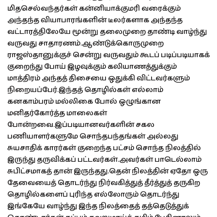
மிதசெல்வந்தர்கள் கன்னியாக்குமரி வரைக்கும்
அந்தந்த வியாபாரங்களின் டீலர்களாக அந்தந்த
வட்டாரத்திலேயே மூன்று தலைமுறை தாண்டி வாழ்ந்து
வருவது சாதாரணம்.ஆண்டுக்கொருமுறை
ராஜஸ்தானுக்குச் சென்று வருவதும் கூடப் படிப்படியாகக்
குறைந்து போய் இழவுக்கும் கலியாணத்துக்கும்
மாத்திரம் அந்தத் திசையை ஒதுக்கி விட்டவர்களும்
நிறையப்பேர்.இந்தத் தொழில்கள் எல்லாம்
கனகாம்பரம் மல்லிகை போல் ஒழுங்கான
மனிதர்கோர்த்த மாலைகள்
போன்றவை.இப்படியானவர்களின் சகல
பணியாளர்களுமே சொந்தபந்தங்கள் அல்லது
சுயசாதிக் காரர்கள் குறைந்த பட்சம் சொந்த நிலத்தில்
இருந்து தருவிக்கப் பட்டவர்கள்.அவர்கள் பாடெல்லாம்
சுபிட்சமாகத் தான் இருந்தது.தென் நிலத்தின் ஏதோ ஒரு
தேவையைத் தொடர்ந்து நிர்வகித்துத் தீர்த்துத் தருகிற
தொழில்களைப் புரிந்த எல்லோரும் தொடர்ந்து
இங்கேயே வாழ்ந்து இந்த நிலத்தைத் தத்தெடுத்துக்