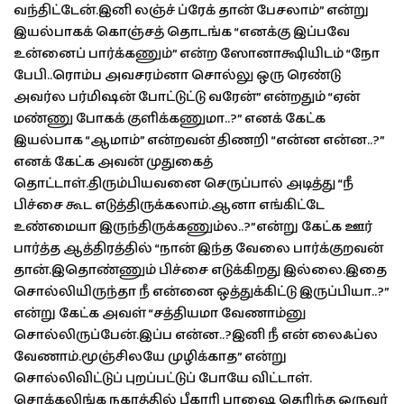
வந்திட்டேன்.இனி லஞ்ச் ப்ரேக் தான் பேசலாம்” என்று
இயல்பாகக் கொஞ்சத் தொடங்க “எனக்கு இப்பவே
உன்னைப் பார்க்கணும்” என்ற ஸோனாக்ஷியிடம் “நோ
பேபி..ரொம்ப அவசரம்னா சொல்லு ஒரு ரெண்டு
அவர்ல பர்மிஷன் போட்டுட்டு வரேன்” என்றதும் “ஏன்
மண்ணு போகக் குளிக்கணுமா..?” எனக் கேட்க
இயல்பாக “ஆமாம்” என்றவன் திணறி “என்ன என்ன..?”
எனக் கேட்க அவன் முதுகைத்
தொட்டாள்.திரும்பியவனை செருப்பால் அடித்து “நீ
பிச்சை கூட எடுத்திருக்கலாம்.ஆனா எங்கிட்டே
உண்மையா இருந்திருக்கணும்ல..?”என்று கேட்க ஊர்
பார்த்த ஆத்திரத்தில் “நான் இந்த வேலை பார்க்குறவன்
தான்.இதொண்ணும் பிச்சை எடுக்கிறது இல்லை.இதை
சொல்லியிருந்தா நீ என்னை ஒத்துக்கிட்டு இருப்பியா..?”
என்று கேட்க அவள் “சத்தியமா வேணாம்னு
சொல்லிருப்பேன்.இப்ப என்ன..?இனி நீ என் லைஃப்ல
வேணாம்.மூஞ்சிலயே முழிக்காத” என்று
சொல்லிவிட்டுப் புறப்பட்டுப் போயே விட்டாள்.
சொக்கலிங்க நகரத்தில் பீகாரி பாஷை தெரிந்த ஒருவர்