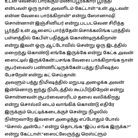
உடன் வேலை பார்க்கும் மணிப்பூர்க்காரி பூர்த்தி
என்பவள் ஒரு நாள் அவளிடம் கேட்டாள் “உன் ஆடவன்
என்ன வேலை பார்க்கிறான்” என்று.ஸோனாஷி
சொன்னாள் இஞ்சினியர் என்று.படபடவென சிரித்த
பூர்த்தி உன் ஆளைப் பார்த்தேன்.சொக்கலிங்க புரத்தில்
பள்ளத்தில் கேபிள் பதித்துக் கொண்டிருக்கிறான்
என்று.இவள் ஒரு ஆட்டோவில் சென்று ஒரு இடத்தில்
மறைந்து கொண்டு எங்கே இருக்கே என்று கேட்க அவன்
ஸைட்டில் இருக்கேன்.பசங்க வேலை பாக்கிறாங்க நான்
சூபர்வைஸ் பண்ணிட்டிருக்கேன்.பத்து நிமிஷத்ல
பேசறேன் என்று கட் செய்தான்.
அவளும் பத்து நிமிஷத்தில் மறுபடி அழைக்க அவன்
இன்னொரு ஐந்து நிமிடத்தில் கூப்பிடுகிறேன் என்று
சொன்னவன் சூபர்வைஸரிடம் தலை வலிக்கிறது
என்று சொல்லி டைம் வாங்கிக் கொண்டு எதிரே
இருக்கும் பெட்டிக்கடைக்குச் சென்று நிழலில்
நின்றவாறே இவளை அழைத்து எப்போதும் போல்
“சொல் அன்பே..” என்று தொடங்க “இப்ப எங்க இருக்க?”
என்று கேட்டாள்.”ஸைட்லேருந்து ரெஸ்ட்ரூம்