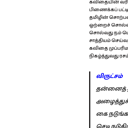
கவிதையின் வர
பிணைக்கப் பட்டி
தமிழின் சொற்பல
ஒற்றைச் சொல்லி
சொல்வது நம் ம
சாத்தியம் செய்வ
கவிதை முப்பரி
நிகழ்த்துவது ர
விருட்சம்
தன்னைத் தா
அழைத்துச்
கை நடுங்
செடி நடுகி