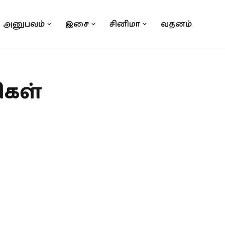
அனுபவம்
இசை
சினிமா
வதனம்
ிகள்