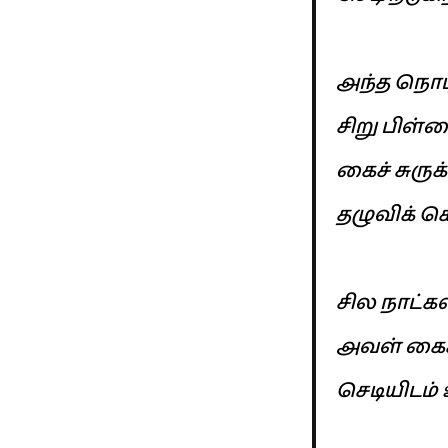
அந்த நொட
சிறு பிள
கைச் சுருக
தழுவிக் க
சில நாட்கள
அவள் கை
செடியிடம