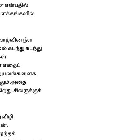
்” என்பதில்
லௌகீகங்களில்
ாழ்வின் நீள்
் கடந்து கடந்து
கள்
் எதைப்
அனுபவங்களைக்
வதும் அதை
து. சிலருக்குக்
்விழி
ன்.
ந்தக்