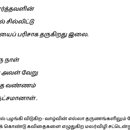
ர்த்தவளின்
் சில்லிட்டு
யைப் பரிசாக தருகிறது இலை.
 நாள்
 அவள் வேறு
ாத வண்ணம்
ட்சமானாள் .
் புழங்கி விடுகிற- வாழ்வின் எல்லா தருணங்களிலும் க
் கொண்டு கவிதைகளை எழுதுகிற மலர்விழி சட்டென்று