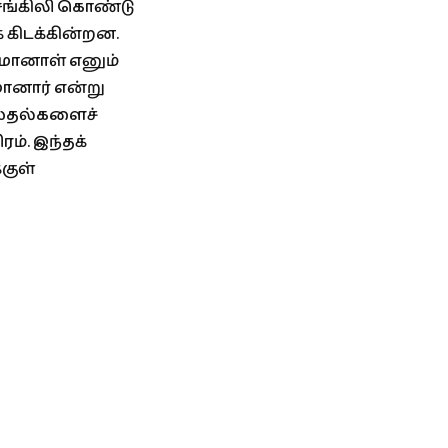
ங்கிலி கொண்டு
் கிடக்கின்றன.
சமானாள் எனும்
ானார் என்று
லைதல்களைச்
ரம். இந்தக்
குள்