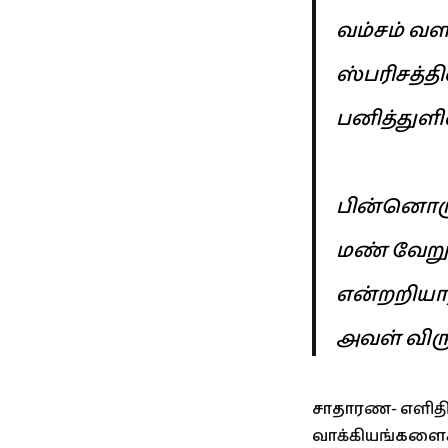
வம்சம் வள
ஸ்பரிசத்தில
பனித்துளி
பின்னொரு
மண் வேறு
என்றறிய
அவள் விரு
சாதாரண- எளிதில
வாக்கியங்களைக