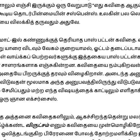
லும் எஞ்சி இருக்கும் ஒரு வேறுபாடு “எது கவிதை ஆகும
்கூடிய தொடர்பின்மையின் சஸ்பென்ஸ். உலகின் பல 
ை விலக்கித் தருவதும் அதுவே.
ோட்-இல் கண்ணுக்குத் தெரியாத பாஸ் பட்டன் கவிதை. வ
ு யாரை விடவும் வேகம் குறையாமல், ஓட்டம் தடைப்படாமல
கள் வாய்க்கப் பெற்றவர்களுக்கு இத்தகைய பாஸ் பட்டன்
 சாளரங்களாக எஞ்சுகின்றன. கவிதையை நம்புகிறவன
ையே பிறருக்குத் தரவும் விழைகிறான். அடைந்த 
ி விடுவதன் மூலமாக அந்த அனுபவத்திலிருந்து விடுபடு
ிப்பதும் மற்ற எந்த விஷயத்தைக் காட்டிலும் எளிதாகிற
ஒரு ஞான எக்சர்சைஸ்.
ித்த அத்தனை கவிதைகளிலும், ஆகச்சிறந்ததென்று மலர
கீழ்க்கண்ட
விருட்சம்
எனும் கவிதையை முன்மொழிகிறே
 ஒலித்தடங்குகிற பிரேரணை போலத் தோற்றமளிக்கிற இ