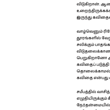
விடுகிறான். ஆனா
உறைந்திருக்கக
இருந்து கவிதைய
வாழ்வெனும் ரிம
தூரங்களில் வேற
சலிக்கும் பாதங்
விடுதலைக்கான
பெறுகிறானோ அத
கவிதைப் படுத்த
தொலைக்காமல் சேம
கவிதை என்பது 
சமீபத்தில் வாச
எழுதியிருக்கும் 
நேர்தன்மையில்