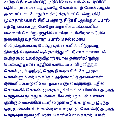
அந்த வீதி சடாரென்று நடுவில் வளையும். வாழ்வின்
எதிர்பாராமையைத் தனதே கொண்டாற் போல் அதன்
அமைப்பு எப்போதும் வசீகரிக்கும். சட்டென்று வீதி
முடிந்தாற் போல் சிறியதொரு திடுக்கிடலுக்கு அப்பால்
சற்றே வளைந்து வேறொன்றாகிக் கடக்கையில்
எல்லாம் வெற்றுமுதுகில் யாரோ மயிலிறகை நீரில்
நனைத்து உதறினாற் போல் செல்லமாய்
சிலிர்க்கும்.மழை பெய்து ஓய்கையில் விடுமுறை
தினத்தில் தலைக்குக் குளித்து விட்டு சாவகாசமாய்க்
கூந்தலை உலர்த்துகிறாற் போல் தன்னிலிருந்து
மெல்லத் தான் ஈரத்தின் கரங்களை விடுவித்துக்
கொள்ளும். அந்தத் தெரு இரவுகளில் வேறு முகம்
கொள்ளும். சற்றே சப்தம் அதிகமாய்த் தவளைகள்
ஓங்கரிப்போடு வினோதமான குரல்களுக்குப் பதில்
சொல்லிக் கொண்டிருக்கும் பூச்சிகளின் பிடியில் அந்தத்
தெருவை நடந்து கடக்கையில் சற்றே உடல் உள்ளே
குளிரும். சைக்கிள் டயரில் முள் ஏறிக் காற்றை இழந்த
ஒரு முன்னிரவில் வண்டியை உருட்டிக் கொண்டு அந்தத்
தெருவுள் நுழைகிறேன். சொல்லி வைத்தாற் போல்