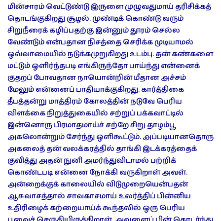
மின்சாரம் வெட்டுண்டு இருளை முழுவதுமாய் தரிசிக்கத்
தொடங்குகிறது சூழல். முண்டிக் கொண்டு வரும்
சிறுநீரைக் கழிப்பதற்கு இன்னும் தூரம் செல்ல
வேண்டும் என்பதான நிசத்தை செரிக்க முடியாமல்
ஒவ்வாமையில் நடுக்கமுறுகிறது உடம்பு. தன் கண்களை
மட்டும் ஒளிர்ந்தபடி எங்கிருந்தோ பாய்ந்து என்னைக்
குதறப் போவதான நாயொன்றின் மீதான அச்சம்
மேலும் என்னைப் பாதியாக்குகிறது. கார்த்திகை
தீபத்தன்று மாத்திரம் கோலத்தின் நடுவே பெரிய
விளக்கை நிறுத்துகையில் சற்றுப் பக்கவாட்டில்
இன்னொரு பிரமாதமாய்ச் சற்றே சிறு தாழம்பூ
அகலொன்றும் சேர்ந்து ஒளிகூட்டும். அப்படியானதொரு
அகலைத் தன் வலக்கரத்தில் தாங்கி இடக்கரத்தைக்
குவித்து அதன் நுனி அமர்ந்துவிடாமல் பற்றிக்
கொண்டபடி என்னை நோக்கி வருகிறாள் அவள்.
அன்றைக்குக் காலையில் விடுமுறையென்பதன்
ஆசுவாசத்தால் சாவகாசமாய் உலர்த்திப் பின்னிய
உதிரிழைக் கற்றையாய்க் கூந்தலில் ஒரு பெரிய
பூவைச் செருகியிருக்கிறாள். அவளைப் பின் தொடர்ந்து