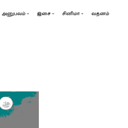
அனுபவம்
இசை
சினிமா
வதனம்