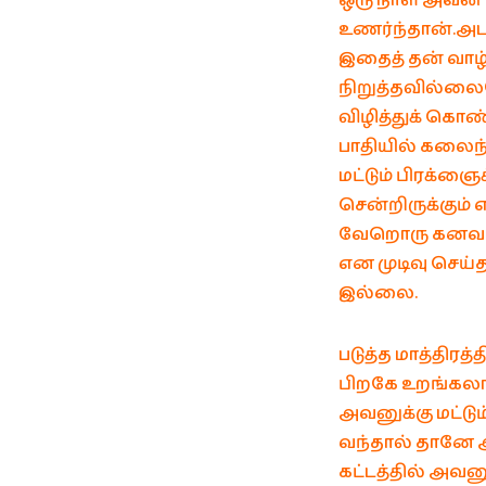
ஒரு நாள் அவன்
உணர்ந்தான்.அட
இதைத் தன் வாழ்
நிறுத்தவில்லைய
விழித்துக் கொ
பாதியில் கலைந
மட்டும் பிரக்ஞைக
சென்றிருக்கும
வேறொரு கனவாவத
என முடிவு செய்
இல்லை.
படுத்த மாத்திரத
பிறகே உறங்கலா
அவனுக்கு மட்டும
வந்தால் தானே அத
கட்டத்தில் அவன