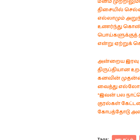
மனம் முற்றிலும
திசையில் செல்ல
எல்லாமும் அறுந
உணர்ந்து கொண்ட
பொய்களுக்குத்
என்று ஏற்றுக் 
அன்றைய இரவு நெ
திருப்தியான உற
கனவின் முதன்மை
வைத்து எல்லோரு
“இவன் பல நாட்ப
குரல்கள் கேட்ட
கோபத்தோடு அவன
Tags:
ஊடாட்டம்