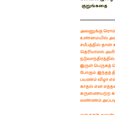
குறுங்கதை
அவனுக்கு ரொம்
உண்மையில் அந்
சமீபத்தில் தான
தெரியாமல் அமி
நடுவாந்திரத்தில
இருள் பெருகத் தொ
போகும். இந்தத் 
பயணம் விழா என்ற
காதல் என எத்
கருணையற்ற கத்த
வண்ணம் அப்பட