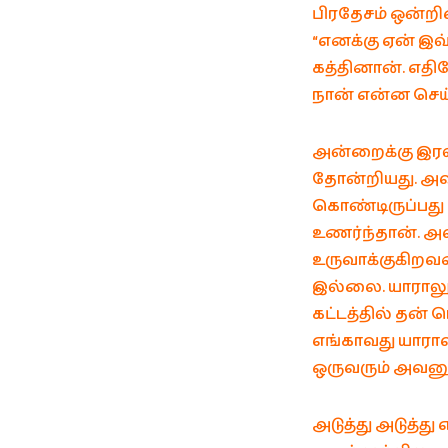
பிரதேசம் ஒன்றி
“எனக்கு ஏன் இவ்
கத்தினான். எதிர
நான் என்ன செய்
அன்றைக்கு இரவு
தோன்றியது. அவ
கொண்டிருப்பது 
உணர்ந்தான். 
உருவாக்குகிறவ
இல்லை. யாராலு
கட்டத்தில் தன் 
எங்காவது யாராவ
ஒருவரும் அவன
அடுத்து அடுத்து