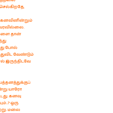
ியத்தலை
செல்கிறதே,
் கனவினின்றும்
 வரவில்லை.
வேளை தான்
்து
து போல்
துவிட வேண்டும்
ல் இருந்திடவே
த்தனத்துக்குப்
ன்று யாரோ
்டது. கனவு
ம்..? ஒரு
ற்று. மலை