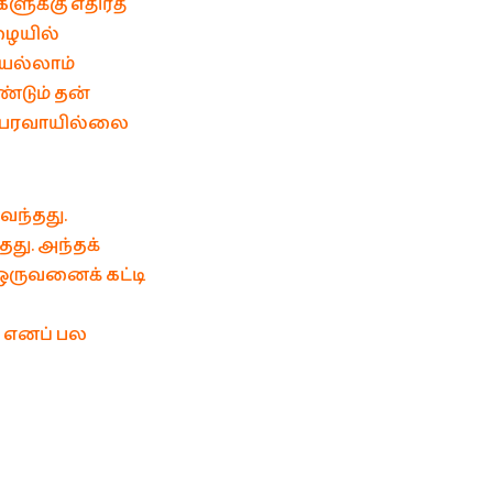
ுக்கு எதிர்த்
ழையில்
யெல்லாம்
்டும் தன்
ப் பரவாயில்லை
வந்தது.
து. அந்தக்
ஒருவனைக் கட்டி
” எனப் பல