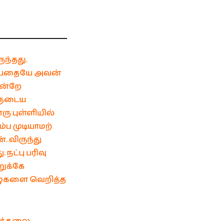
ந்தது.
என்பதையே அவன்
என்றே
களுடைய
ரு புள்ளியில்
ம்ப முடியாமற்
. விருந்து
நட்பு பரிவு
ுக்கே
இழைகளை வெறித்த