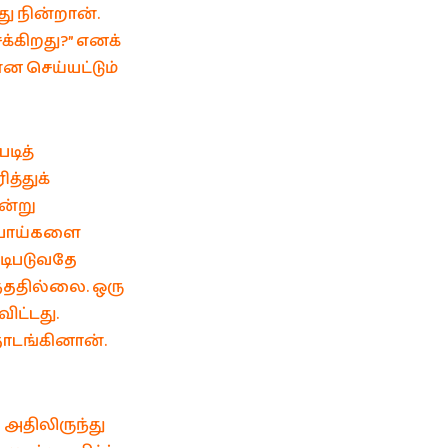
ு நின்றான்.
க்கிறது?” எனக்
்ன செய்யட்டும்
டித்
்துக்
ன்று
 பொய்களை
டிபடுவதே
ததில்லை. ஒரு
ிட்டது.
தொடங்கினான்.
 அதிலிருந்து