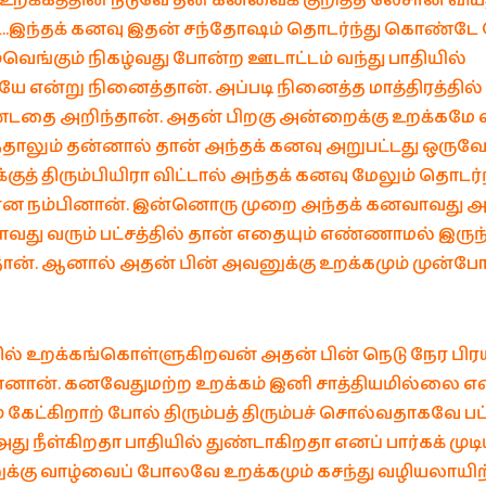
 உறக்கத்தின் நடுவே தன் கனவைக் குறித்த லேசான வ
..இந்தக் கனவு இதன் சந்தோஷம் தொடர்ந்து கொண்டே 
வெங்கும் நிகழ்வது போன்ற ஊடாட்டம் வந்து பாதியில்
ே என்று நினைத்தான். அப்படி நினைத்த மாத்திரத்தில
ண்டதை அறிந்தான். அதன் பிறகு அன்றைக்கு உறக்கமே
்தாலும் தன்னால் தான் அந்தக் கனவு அறுபட்டது ஒரு
்குத் திரும்பியிரா விட்டால் அந்தக் கனவு மேலும் தொடர்ந
் என நம்பினான். இன்னொரு முறை அந்தக் கனவாவது அ
ு வரும் பட்சத்தில் தான் எதையும் எண்ணாமல் இருந்
தான். ஆனால் அதன் பின் அவனுக்கு உறக்கமும் முன்போ
்தில் உறக்கங்கொள்ளுகிறவன் அதன் பின் நெடு நேர பிரய
னான். கனவேதுமற்ற உறக்கம் இனி சாத்தியமில்லை எ
் கேட்கிறாற் போல் திரும்பத் திரும்பச் சொல்வதாகவே பட
ு நீள்கிறதா பாதியில் துண்டாகிறதா எனப் பார்கக் முடியு
ுக்கு வாழ்வைப் போலவே உறக்கமும் கசந்து வழியலாயி