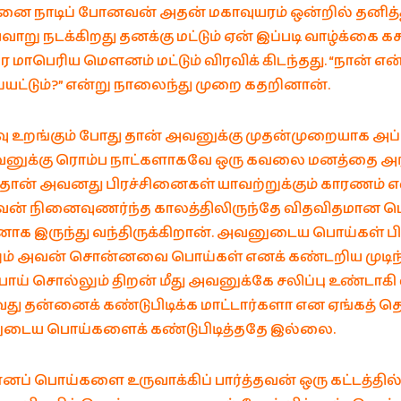
னை நாடிப் போனவன் அதன் மகாவுயரம் ஒன்றில் தனித்த
வாறு நடக்கிறது தனக்கு மட்டும் ஏன் இப்படி வாழ்க்கை கச
ே மாபெரிய மௌனம் மட்டும் விரவிக் கிடந்தது. “நான் என
யட்டும்?” என்று நாலைந்து முறை கதறினான்.
 உறங்கும் போது தான் அவனுக்கு முதன்முறையாக அப்ப
னுக்கு ரொம்ப நாட்களாகவே ஒரு கவலை மனத்தை அரித
தான் அவனது பிரச்சினைகள் யாவற்றுக்கும் காரணம் எ
அவன் நினைவுணர்ந்த காலத்திலிருந்தே விதவிதமான
னாக இருந்து வந்திருக்கிறான். அவனுடைய பொய்கள் பி
ம் அவன் சொன்னவை பொய்கள் எனக் கண்டறிய முடிந்
பொய் சொல்லும் திறன் மீது அவனுக்கே சலிப்பு உண்டாகி வ
து தன்னைக் கண்டுபிடிக்க மாட்டார்களா என ஏங்கத் 
ுடைய பொய்களைக் கண்டுபிடித்ததே இல்லை.
 எனப் பொய்களை உருவாக்கிப் பார்த்தவன் ஒரு கட்டத்தில்