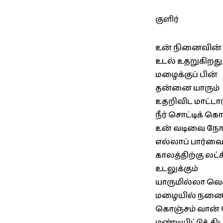
குளிர்
உன் நினைவின் க
உடல் உதறுகிறது
மழைக்குப் பின்
தன்னை யாரும்
உதறிவிட மாட்டா
நீர் சொட்டிக் க
உன் வடிவை நோக
எல்லாப் பார்வ
காலத்திற்கு லட
உடலுக்கும்
யாருமில்லா வெ
மழையில் நனைந
கொஞ்சம் வான் 
மண்டியிட்டுக் கி