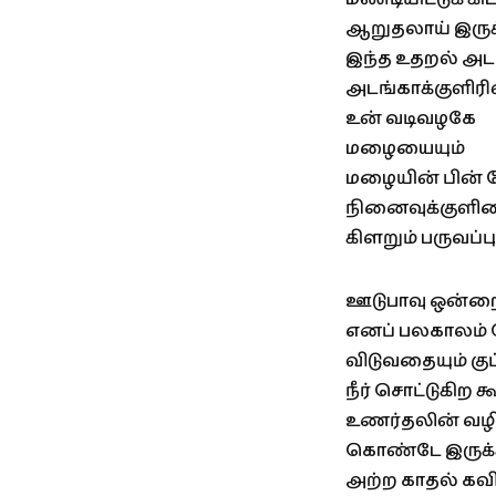
ஆறுதலாய் இருக்
இந்த உதறல் அடங
அடங்காக்குளிரி
உன் வடிவழகே
மழையையும்
மழையின் பின் 
நினைவுக்குளிர
கிளறும் பருவப்பு
ஊடுபாவு ஒன்ற
எனப் பலகாலம் த
விடுவதையும் கு
நீர் சொட்டுகிற
உணர்தலின் வழி
கொண்டே இருக்க
அற்ற காதல் கவி