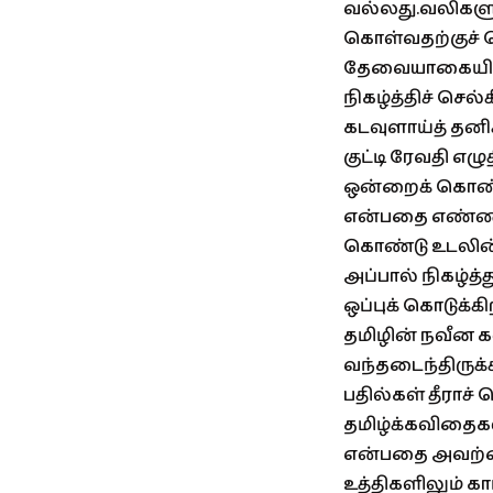
வல்லது.வலிகளு
கொள்வதற்குச் ச
தேவையாகையில
நிகழ்த்திச் செல
கடவுளாய்த் தனி
குட்டி ரேவதி எ
ஒன்றைக் கொண்ட
என்பதை எண்ணிக்
கொண்டு உடலின்
அப்பால் நிகழ்
ஒப்புக் கொடுக்
தமிழின் நவீன க
வந்தடைந்திருக
பதில்கள் தீராச
தமிழ்க்கவிதைகள
என்பதை அவற்றைய
உத்திகளிலும் க