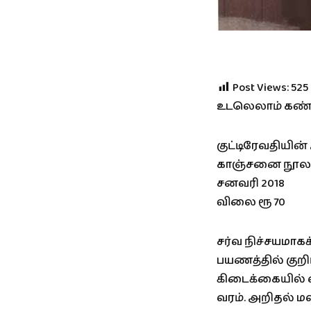
Post Views:
525
உடலெலாம் கண்
குட்டிரேவதியி
காஞ்சனை நூலா
சனவரி 2018
விலை ரூ 70
சர்வ நிச்சயமாகக
பயணத்தில் குறிப
கிடைக்கையில் ஏ
வரம். அறிதல் ம