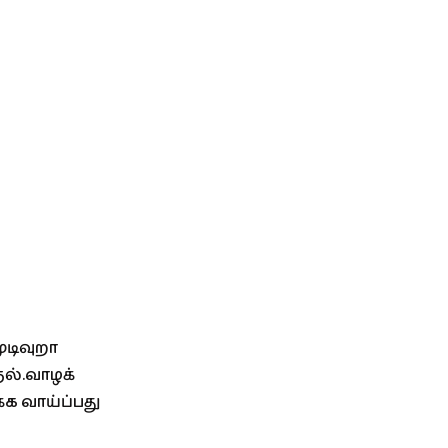
ுடிவுறா
தல்.வாழக்
க வாய்ப்பது