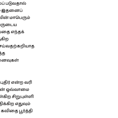
ப் படுவதால்
ம் இதனைப்
வின் மாபெரும்
அவருடைய
வதை எந்தக்
ுகிற
ெய்வதற்கறியாத
்த
னைவுகள்
ுதிர் என்ற வரி
என் ஒவ்வாமை
்கிற சிறுபுள்ளி
ிக்கிற எதுவும்
விதை பூர்த்தி