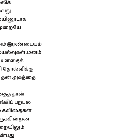
லிக்
்வது
ையினூடாக
் முறையே
மனம் இரண்டையும்
யல்வுகள் .மனம்
ல் மனதைக்
 தோல்விக்கு
் தன் அகத்தை
தைத் தான்
கிப் பற்பல
ம் கவிதைகள்
ிருக்கின்றன
ுறையிலும்
ன்பது