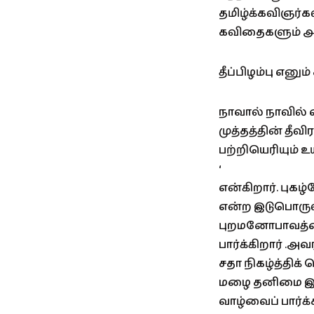
தமிழ்க்கவிஞர்கள
கவிதைகளும் அ
தீப்பிழம்பு எனு
நாவால் நாவில் 
முத்தத்தின் தீவிர
பற்றியெரியும் உ
‘
என்கிறார். புக
என்ற இடுபொருள்
புறமனோபாவத்தை
பார்க்கிறார் 
சதா நிகழ்த்தி
மழை தனிமை இரு
வாழ்வைப் பார்