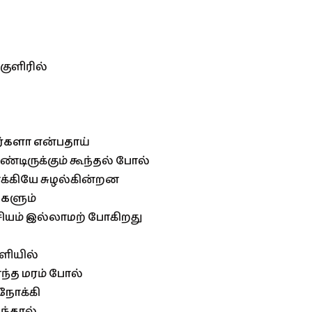
ுளிரில்
ர்களா என்பதாய்
ொண்டிருக்கும் கூந்தல் போல்
்கியே சுழல்கின்றன
ைகளும்
்சியம் இல்லாமற் போகிறது
ளியில்
்த மரம் போல்
நோக்கி
டந்தால்