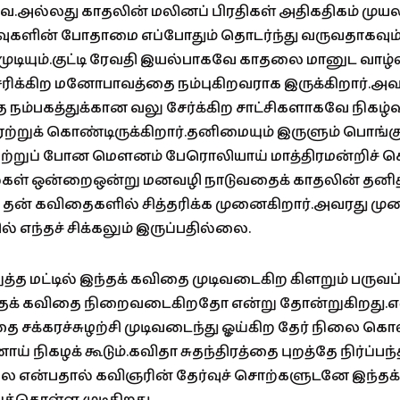
.அல்லது காதலின் மலினப் பிரதிகள் அதிகதிகம் முயல
களின் போதாமை எப்போதும் தொடர்ந்து வருவதாகவு
 முடியும்.குட்டி ரேவதி இயல்பாகவே காதலை மானுட வாழ்
ரிக்கிற மனோபாவத்தை நம்புகிறவராக இருக்கிறார்.
நம்பகத்துக்கான வலு சேர்க்கிற சாட்சிகளாகவே நிகழ்
 ஏற்றுக் கொண்டிருக்கிறார்.தனிமையும் இருளும் பொங்க
ற்றுப் போன மௌனம் பேரொலியாய் மாத்திரமன்றிச் ச
்கள் ஒன்றைஒன்று மனவழி நாடுவதைக் காதலின் தனித
ன் கவிதைகளில் சித்தரிக்க முனைகிறார்.அவரது மு
எந்தச் சிக்கலும் இருப்பதில்லை.
த மட்டில் இந்தக் கவிதை முடிவடைகிற கிளறும் பருவப்ப
தக் கவிதை நிறைவடைகிறதோ என்று தோன்றுகிறது.
ை சக்கரச்சுழற்சி முடிவடைந்து ஓய்கிற தேர் நிலை கொள
் நிகழக் கூடும்.கவிதா சுதந்திரத்தை புறத்தே நிர்ப்பந்த
 என்பதால் கவிஞரின் தேர்வுச் சொற்களுடனே இந்தக் க