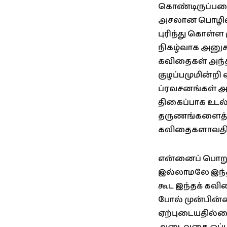
கொண்டிருப்பவை
அசலான பொழிவு
புரிந்து கொள்ள
நிகழ்வாக அனுச
கவிதைகள் அந்த 
குழப்பமுமின்றி
ப்ரவசனங்கள் அ
திகைப்பாக உடல
தருணங்களைத் த
கவிதைகளாவதில் 
என்னைப் பொறுத்
இல்லாமலே இந்
கூட இந்தக் கவித
போல் முன்பின்னாய
ஏற்புடையதில்லை