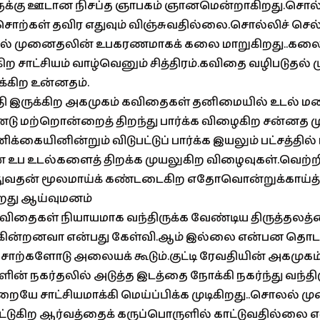
க்கு ஊடான நிசப்த ஞாபகம் ஞானமென்றாகிறது.சொல்
ொற்கள் தவிர எதுவும் விஞ்சுவதில்லை.சொல்லிச் செல
் முனைதலின் உபகரணமாகக் கலை மாறுகிறது..கல
்கிற சாட்சியம் வாழ்வெனும் சித்திரம்.கவிதை வழிபடுதல
க்கிற உன்னதம்.
ழுதி இருக்கிற அகமுகம் கவிதைகள் தனிமையில் உடல் 
ு மற்றொன்றைத் திறந்து பார்க்க விழைகிற சன்னத மு
கையினின்றும் விடுபட்டுப் பார்க்க இயலும் பட்சத்தி
 உப உடல்களைத் திறக்க முயலுகிற விழைவுகள்.வெற்றி
த்துவதன் மூலமாய்க் கண்டடைகிற எதோவொன்றுக்காய்த
கிறது ஆய்வுமனம்
விதைகள் நியாயமாக வந்திருக்க வேண்டிய திருத்தலத்
்கின்றனவா என்பது கேள்வி.ஆம் இல்லை என்பன தொடங்
் சொற்களோடு அலையக் கூடும்.குட்டி ரேவதியின் அகமுக
ின் நகர்தலில் அடுத்த இடத்தை நோக்கி நகர்ந்து வந்த
ே சாட்சியமாக்கி மெய்ப்பிக்க முடிகிறது..சொலல் ம
ாட்டுகிற ஆர்வத்தைக் கருப்பொருளில் காட்டுவதில்லை எ