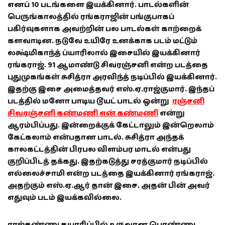
எனப் 10 படங்களை இயக்கினார். பாடல்களின்
பெருங்காலத்தில் ரங்கராஜின் பங்குபாகப்
பகிர்வுகளாக அவற்றின் பல பாடல்கள் காற்றைக்
களவாடின. நடுவே உயிரே உனக்காக படம் மட்டும்
லக்ஷ்மிகாந்த் ப்யாரிலால் இசையில் இயக்கினார்
ரங்கராஜ். 91 ஆமாண்டு சிவரஞ்சனி என்ற படத்தை
புதுமுகங்கள் சுசித்ரா அரவிந்த் நடிப்பில் இயக்கினார்.
இதற்கு இசை அமைத்தவர் எஸ்.ஏ.ராஜ்குமார். இந்தப்
படத்தில் மனோ பாடிய டூயட் பாடல் ஒன்று
ரஞ்சனி
சிவரஞ்சனி கண்மணி என் கண்மணி
என்று
ஆரம்பிப்பது. இன்றைக்குக் கேட்டாலும் இன்றெலாம்
கேட்கலாம் என்பதான பாடல். சுசித்ரா அந்தக்
காலகட்டத்தின் பிரபல விளம்பர மாடல் என்பது
குறிப்பிடத் தக்கது. இதற்கடுத்து சரத்குமார் நடிப்பில்
எல்லைச்சாமி என்ற படத்தை இயக்கினார் ரங்கராஜ்.
அதற்கும் எஸ்.ஏ.ஆர் தான் இசை. அதன் பின் அவர்
எதுவும் படம் இயக்கவில்லை.
ராஜ்கண்ணு தயாரிப்பில் உருவான பொண்ணு