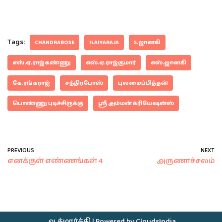
Tags:
CHANDRABOSE
ILAIYARAJA
S.ஜானகி
எஸ்.ஏ.ராஜ்கண்ணு
எஸ்.ஏ.ராஜ்குமார்
எஸ்.ஜானகி
கே.ரங்கராஜ்
சந்திரபோஸ்
புலமைப்பித்தன்
பொண்ணு புடிச்சிருக்கு
ஸ்ரீ அம்மன் க்ரியேஷன்ஸ்
PREVIOUS
NEXT
எனக்குள் எண்ணங்கள் 4
அருணாச்சலம்
ஆத்மார்த்தி
| Powered by
CloudsIndia