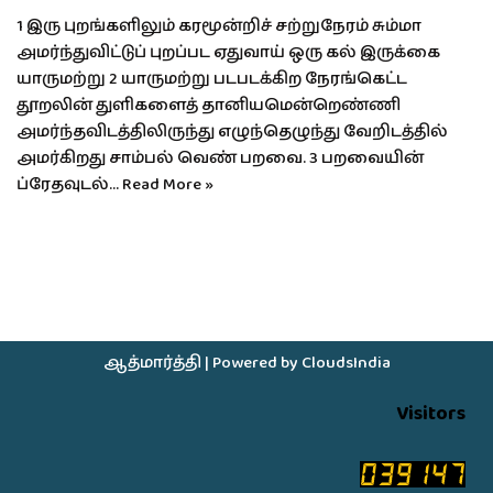
1 இரு புறங்களிலும் கரமூன்றிச் சற்றுநேரம் சும்மா
அமர்ந்துவிட்டுப் புறப்பட ஏதுவாய் ஒரு கல் இருக்கை
யாருமற்று 2 யாருமற்று படபடக்கிற நேரங்கெட்ட
தூறலின் துளிகளைத் தானியமென்றெண்ணி
அமர்ந்தவிடத்திலிருந்து எழுந்தெழுந்து வேறிடத்தில்
அமர்கிறது சாம்பல் வெண் பறவை. 3 பறவையின்
ப்ரேதவுடல்…
Read More »
ஆத்மார்த்தி
| Powered by
CloudsIndia
Visitors