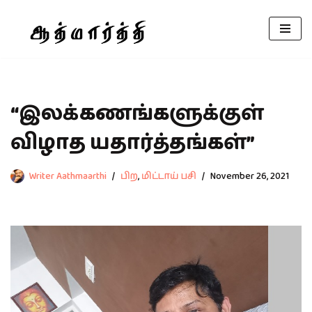
Skip
to
content
“இலக்கணங்களுக்குள்
விழாத யதார்த்தங்கள்”
Writer Aathmaarthi
பிற
,
மிட்டாய் பசி
November 26, 2021