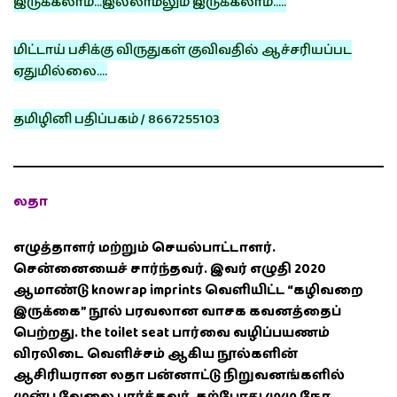
இருக்கலாம்…இல்லாமலும் இருக்கலாம்…..
மிட்டாய் பசிக்கு விருதுகள் குவிவதில் ஆச்சரியப்பட
ஏதுமில்லை….
தமிழினி பதிப்பகம் / 8667255103
லதா
எழுத்தாளர் மற்றும் செயல்பாட்டாளர்.
சென்னையைச் சார்ந்தவர். இவர் எழுதி 2020
ஆமாண்டு knowrap imprints வெளியிட்ட “கழிவறை
இருக்கை” நூல் பரவலான வாசக கவனத்தைப்
பெற்றது. the toilet seat பார்வை வழிப்பயணம்
விரலிடை வெளிச்சம் ஆகிய நூல்களின்
ஆசிரியரான லதா பன்னாட்டு நிறுவனங்களில்
முன்பு வேலை பார்த்தவர். தற்போது முழு நேர