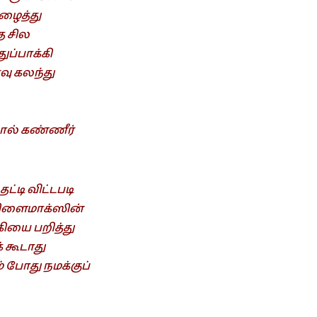
ுழைத்து
த சில
ுப்பாக்கி
வு கலந்து
்தால் கண்ணீர்
்டி விட்டபடி
 கிளைமாக்ஸின்
கியை பறித்து
 கூடாது
் போது நமக்குப்