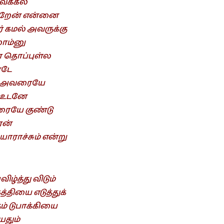
வக்கீல்
க்குறேன் என்னை
 கமல் அவருக்கு
லாம்னு
ா தொப்புள்ல
்டே
்டூ அவரையே
ர்.உடனே
வரையே குண்டு
ஏன்
ாராச்சும் என்று
ழ்த்து விடும்
்தியை எடுத்துக்
ம் டுபாக்கியை
யதும்