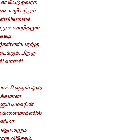
டனை பெற்றவரா,
ண வழி பந்தம்
ள்விகளைக்
று சான்றிதழும்
்கடி
கள் என்பதற்கு
ைக்கும். பிறகு
கி வாங்கி
க்கி எனும் ஒரே
டக்கமான
்ளும் மெஷின்
ு. க்ளைமாக்ஸில்
ினிமா
ு தோன்றும்
ொரு விசேசம்.