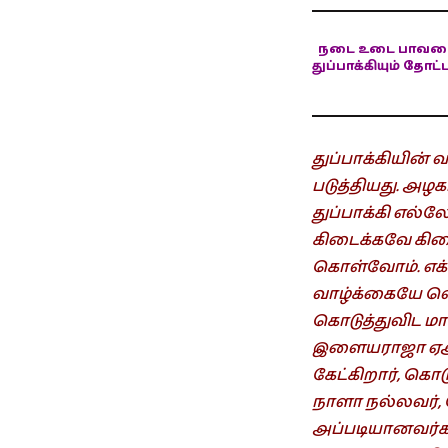
நடை
உடை
பாவ
துப்பாக்கியும் தோட்ட
துப்பாக்கியின்
படுத்தியது. அழக
துப்பாக்கி எல்ல
கிடைக்கவே கிடைக
கொள்வோம். எக்
வாழ்க்கையே வெறு
கொடுத்துவிட ம
இளையராஜா ஏஆர்
கேட்கிறார், கொ
நாளா நல்லவர், 
அப்படியானவர்கள