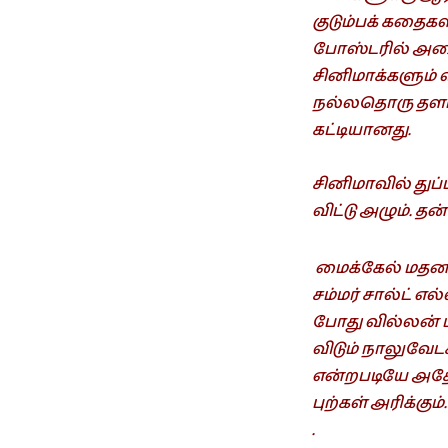
குடும்பக் கதைகள
போஸ்டரில் அதைத
சினிமாக்களும் 
நல்லதொரு தளபதி.
கட்டியானது.
சினிமாவில் துப்
விட்டு அழும். த
மைக்கேல் மதன கா
சம்மர் சால்ட் 
போது வில்லன் ம
விடும் நாலுவேட
என்றபடியே அதே வ
புற்கள் அரிக்கும்.
.