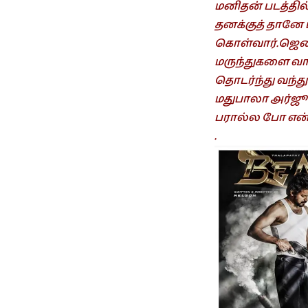
மனிதன் படத்தில
தனக்குத் தானே ப
கொள்வார்.ஜெண்
மருந்துகளை வா
தொடர்ந்து வந்த
மதுபாலா அர்ஜூனை
பரால்ல போ என்
.