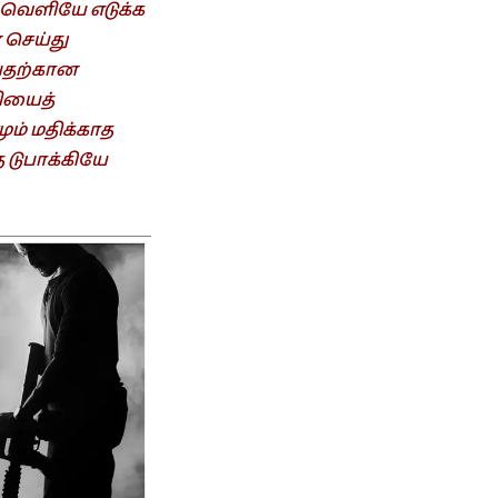
 வெளியே எடுக்க
 செய்து
பதற்கான
ியைத்
ும் மதிக்காத
 டுபாக்கியே