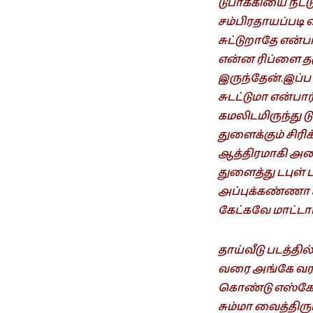
டுபாக்கியை நீட
சம்பிரதாயப்படி 
சுட்டுறாதே என்
என்ன ரிப்ளை த
இருந்தேன்.இப்ப
சுடட்டுமா என்ப
கமலிடமிருந்து 
துளைக்கும் சிரிக
ஆத்திரமாகி அதை
துளைத்து டபுள்
அப்புக்கண்ணா சர
கேட்கவே மாட்டார
தாய்வீடு படத்தி
வரை அங்கே வராத 
கொண்டு எஸ்கேப்
சும்மா வைத்திரு