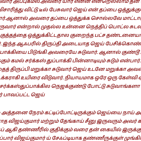
்டுவார் அப்புகமல்.அவரை யார் என்ன என்றெல்லாம் தன் 
விசாரித்து விட்டு டீல் பேசுவார் ஜெய் என் தப்பை ஒத்து
பார்.ஆனால் அவரை தப்பை ஒத்துக்க சொல்லவே மாட்டார்
ருவார் என்றால் முதல்ல உன்னை நெத்திப் பொட்ல சுட
 குத்தத்தை ஒத்துக்கிட்டதால குறைந்த பட்ச தண்டனைய
ார். இந்த ஆஃபரில் திருப்தி அடையாத ஜெய் பேசிக்கொண
டுபாக்கியை பிடுங்கி அவரையே சுடுவார். ஆனால் குண
்கும் கமல் சர்க்கஸ் துப்பாக்கி பின்னாடியும் சுடும் என்பா
த் திருப்பி மறுக்கா சுடுவார் ஜெய் உடனே மறுக்கா அ
 டக்கராகி உயிரை விடுவார். நியாயமாக ஒரே ஒரு கேள்வி 
்க்கஸ்துப்பாக்கில நெஜக்குண்டு போட்டு சுடுவாங்களா ய
் பாவப்பட்ட ஜெய்
ல் அத்தனை நேரம் கட்டிப்போட்டிருக்கும் ஜெய்யை நாய் அவி
விஜய்குமார் மற்றும் தேங்காய் சீனு இருவரும் அவர் கத
 ஆகி தண்ணீரில் குதிக்கும் வரை தன் கையில் இருக்கு
ப்பார் விஜய்குமார் ய் சேஃப்டியாக தண்ணீருக்குள் முங்கி