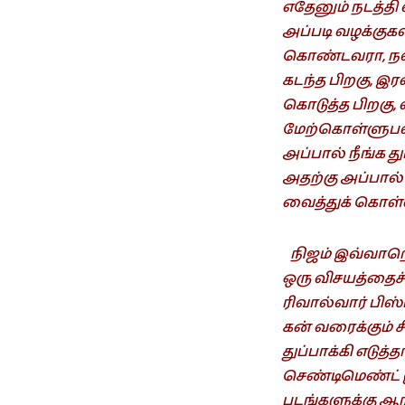
எதேனும் நடத்தி
அப்படி வழக்குக
கொண்டவரா, நல
கடந்த பிறகு, இ
கொடுத்த பிறகு,
மேற்கொள்ளுபவர்
அப்பால் நீங்க த
அதற்கு அப்பால் ப
வைத்துக் கொள்
நிஜம் இவ்வாறெ
ஒரு விசயத்தைச
ரிவால்வார் பிஸ
கன் வரைக்கும் 
துப்பாக்கி எடு
செண்டிமெண்ட் இ
படங்களுக்கு ஆர