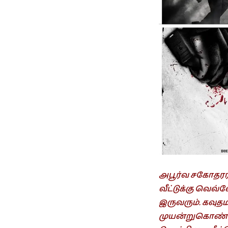
அபூர்வ சகோதரர
வீட்டுக்கு வெவ
இருவரும். கவுத
முயன்றுகொண்டிர