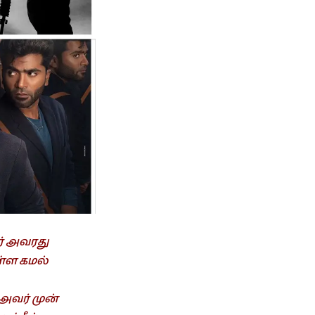
் அவரது
ள்ள கமல்
அவர் முன்