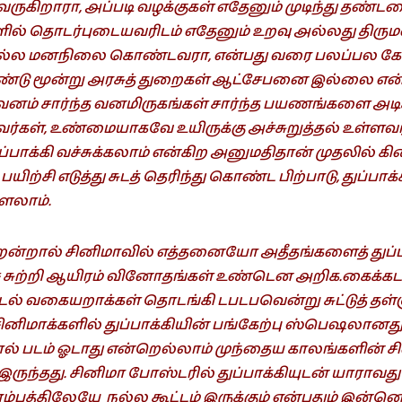
 வருகிறாரா, அப்படி வழக்குகள் எதேனும் முடிந்து தண்
ளில் தொடர்புடையவரிடம் எதேனும் உறவு அல்லது திரும
்ல மனநிலை கொண்டவரா, என்பது வரை பலப்பல கே
ரண்டு மூன்று அரசுத் துறைகள் ஆட்சேபனை இல்லை என்
 வனம் சார்ந்த வனமிருகங்கள் சார்ந்த பயணங்களை அடிக
கள், உண்மையாகவே உயிருக்கு அச்சுறுத்தல் உள்ளவர்
ுப்பாக்கி வச்சுக்கலாம் என்கிற அனுமதிதான் முதலில் கிட
யிற்சி எடுத்து சுடத் தெரிந்து கொண்ட பிற்பாடு, துப்பாக்
ளலாம்.
ன்றால் சினிமாவில் எத்தனையோ அதீதங்களைத் துப்பா
் சுற்றி ஆயிரம் வினோதங்கள் உண்டென அறிக.கைக்க
்டல் வகையறாக்கள் தொடங்கி டபடபவென்று சுட்டுத் தள
சினிமாக்களில் துப்பாக்கியின் பங்கேற்பு ஸ்பெஷலானத
த்தால் படம் ஓடாது என்றெல்லாம் முந்தைய காலங்களின் ச
ருந்தது. சினிமா போஸ்டரில் துப்பாக்கியுடன் யாராவத
ம்பத்திலேயே நல்ல கூட்டம் இருக்கும் என்பதும் இன்ன