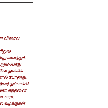
ளை விரைவு
ிலும்
்று வைத்துக்
ெறும்போது
னே தூக்கிக்
னால் போதாது,
் துப்பாக்கி
டவரா, எத்தனை
்டவரா,
் வழக்குகள்