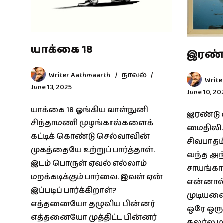
யாக்கை 18
இரண்
Writer Aathmaarthi
நாவல்
Write
June 13, 2025
June 10, 20
யாக்கை 18 ஓங்கிய வாள்நுனி
இரண்டு 
சிந்தாமணி முழங்கால்களைக்
மைதிலி.
கட்டிக் கொண்டு செல்வாவின்
சிவபாதம
முகத்தையே உற்றுப் பார்த்தாள்.
வந்த அந
இடம் பொருள் ஏவல் எல்லாம்
சாயங்க
மறக்கடிக்கும் பார்வை. இவள் ஏன்
என்னால்
இப்படிப் பார்க்கிறாள்?
முடியல
எத்தனையோ தழுவிய பின்னர்
ஒரே ஒரு 
எத்தனையோ முத்திட்ட பின்னர்
கலர்ல மா