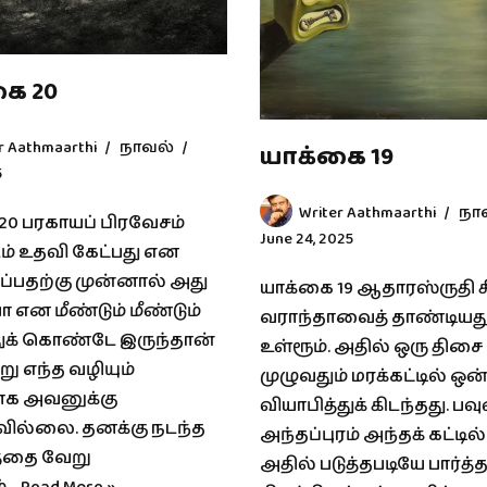
ை 20
r Aathmaarthi
நாவல்
யாக்கை 19
5
Writer Aathmaarthi
நா
20 பரகாயப் பிரவேசம்
June 24, 2025
் உதவி கேட்பது என
ப்பதற்கு முன்னால் அது
யாக்கை 19 ஆதாரஸ்ருதி 
என மீண்டும் மீண்டும்
வராந்தாவைத் தாண்டியது
ுக் கொண்டே இருந்தான்
உள்ரூம். அதில் ஒரு திசை
ேறு எந்த வழியும்
முழுவதும் மரக்கட்டில் ஒன
ாக அவனுக்கு
வியாபித்துக் கிடந்தது. பவ
ல்லை. தனக்கு நடந்த
அந்தப்புரம் அந்தக் கட்டில்
்தை வேறு
அதில் படுத்தபடியே பார்த்