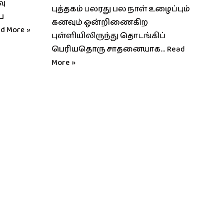
வு
புத்தகம் பலரது பல நாள் உழைப்பும்
ப
கனவும் ஒன்றிணைகிற
d More »
புள்ளியிலிருந்து தொடங்கிப்
பெரியதொரு சாதனையாக…
Read
More »