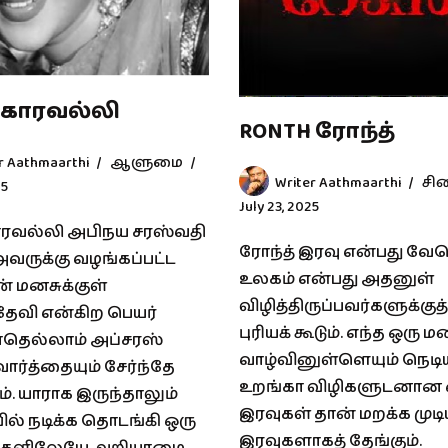
காரவல்லி
RONTH ரோந்த்
r Aathmaarthi
ஆளுமை
Writer Aathmaarthi
சி
25
July 23, 2025
ரவல்லி அபிநய சரஸ்வதி
ரோந்த் இரவு என்பது வ
அவருக்கு வழங்கப்பட்ட
உலகம் என்பது அதனுள்
் மனசுக்குள்
விழித்திருப்பவர்களுக்குத
வி என்கிற பெயர்
புரியக் கூடும். எந்த ஒரு 
தெல்லாம் அப்சரஸ்
வாழ்வினுள்ளெயும் நெடி
ார்த்தையும் சேர்ந்தே
உறங்கா விழிகளுடனான 
். யாராக இருந்தாலும்
இரவுகள் தான் மறக்க முட
ில் நடிக்க தொடங்கி ஒரு
இரவுகளாகத் தேங்கும்.