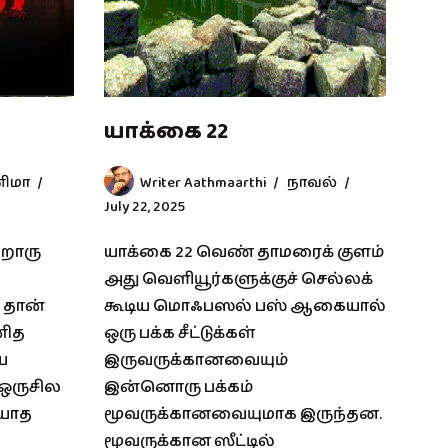
யாக்கை 22
னிமா
Writer Aathmaarthi
நாவல்
July 22, 2025
ேறொரு
யாக்கை 22 வெண் தாமரைக் குளம்
அது வெளியூர்களுக்குச் செல்லக்
் தான்
கூடிய மொஃபஸல் பஸ் ஆகையால்
மனித
ஒரு பக்க சீட்டுக்கள்
ய
இருவருக்கானவையும்
ஒருசில
இன்னொரு பக்கம்
ியாத
மூவருக்கானவையுமாக இருந்தன.
மூவருக்கான ஸீட்டில்