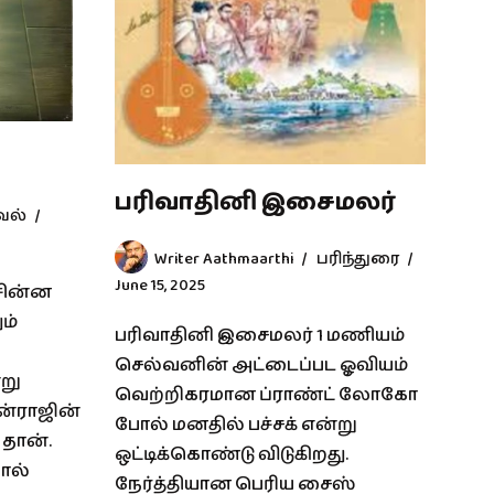
பரிவாதினி இசைமலர்
வல்
Writer Aathmaarthi
பரிந்துரை
June 15, 2025
சின்ன
ம்
பரிவாதினி இசைமலர் 1 மணியம்
செல்வனின் அட்டைப்பட ஓவியம்
்று
வெற்றிகரமான ப்ராண்ட் லோகோ
ுன்ராஜின்
போல் மனதில் பச்சக் என்று
 தான்.
ஒட்டிக்கொண்டு விடுகிறது.
தால்
நேர்த்தியான பெரிய சைஸ்