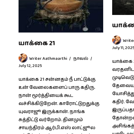
யாக்க
Write
யாக்கை 21
July 11, 202
Writer Aathmaarthi
நாவல்
யாக்கை 
July 12, 2025
வரதனிடம
முடிவெடு
யாக்கை 21 சன்னதம் நீ பாட்டுக்கு
தேவையா 
உன் வேலைகளைப் பாரு கதிரு.
யோசித்த
நான் மூர்த்தியைக் கூட
கதிர். வ
வச்சிக்கிடுறேன். காரோட்டுறதுக்கு
இருப்பத
யுவராஜூ இருக்கான். நாங்க
தோன்றவி
சுத்திட்டு வர்றோம். தினமும்
அசிங்கத
சாயந்திரம் ஆர்பி.எஸ் லாட்ஜூல