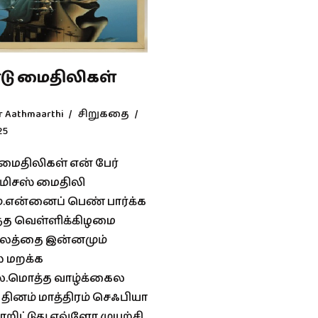
டு மைதிலிகள்
r Aathmaarthi
சிறுகதை
25
மைதிலிகள் என் பேர்
மிசஸ் மைதிலி
்.என்னைப் பெண் பார்க்க
்த வெள்ளிக்கிழமை
ாலத்தை இன்னமும்
 மறக்க
ை.மொத்த வாழ்க்கைல
தினம் மாத்திரம் செஃபியா
றிட்டுது.எவ்ளோ முயற்சி