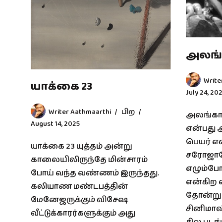
அலங்
Write
யாக்கை 23
July 24, 20
Writer Aathmaarthi
பிற
அலங்கா
August 14, 2025
என்பது 
பெயர் என
யாக்கை 23 யுத்தம் அன்று
சரோஜாதே
காலையிலிருந்தே மின்சாரம்
எழும்போ
போய் வந்த வண்ணம் இருந்தது.
என்கிற வ
கலியாண மண்டபத்தின்
தோன்றும
மேனேஜருக்கும் விசேஷ
சினிமாவ
வீட்டுக்காரர்களுக்கும் அது